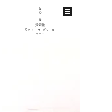
從
心
出
發
黃紫盈
Connie Wong
コニー