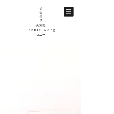
從
心
出
發
黃紫盈
Connie Wong
コニー