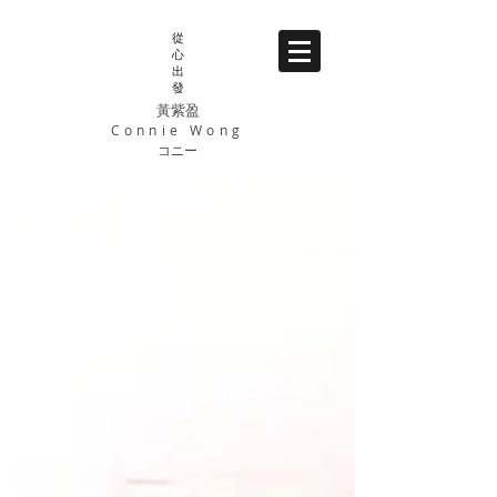
從
心
出
發
黃紫盈
Connie Wong
コニー