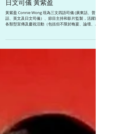
盈悠の廣東話、普通話、英文及
日文司儀 黃紫盈
黃紫盈 Connie Wong 現為三文四語司儀 (廣東話、普通
話、英文及日文司儀）、節目主持和影片監製，活躍於
各類型宣傳及慶祝活動（包括但不限於晚宴、論壇、開
幕禮、頒獎禮和傳媒發布會等），並為不同媒體平台監
製和主持多個以旅遊、飲食及生活為題的綜藝資訊節
目。Connie精通三文四語，包話粵語、英語、普通話和
日語，能輕鬆切換語言。在任職無綫電視新聞主播及記
者期間，曾主持 《香港早晨》、《立法會選舉特備節
目》和《311日本東北大地震一周年現場直播》等重要新
聞環節。 ​ Connie畢業於香港中文大學新聞與傳播學
院，曾留學英國劍橋大學修讀國際關係課程以及日本創
價大學修讀日本文化研究課程。她熱衷於健康生活和義
務工作，已修讀CUSCS中醫營養學證書課程、考獲日本
國家資格調理師執照、和漢藥膳師認定証、食育指導
員、介護食士和蔬果鑑定營養師等資格，並獲得由行政
長官頒發的「香港青年奬勵計劃 (前香港愛丁堡公爵獎勵
計劃) 最高金章榮譽」。 ​ <風格> #優雅 #開朗 #多樣多式
#隨機應變 <興趣> #中醫學 #營養學 #廚藝 #健康 #美食
#美容 #教育 #旅