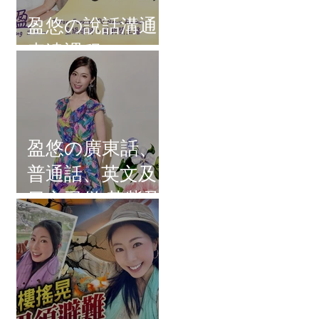
盈悠の說話溝通
表達課程
盈悠の廣東話、
普通話、英文及
日文司儀 黃紫盈