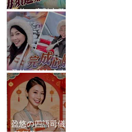
盈悠の應對突發
盈悠の破冰成功
盈悠の四語司儀