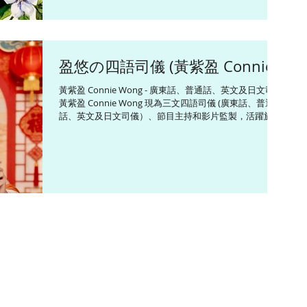
能輕鬆切換語言。在任職無綫電視新聞主播及記者期間，
曾主持 《香港早晨》、《立法會選舉特備節目》和《311
日本東北大地震一周年現場直播》等重要新聞環節。 ​
Connie畢業於香港中文大學新聞與傳播學院，曾留學英國
盈悠の四語司儀 (黃紫盈 Connie)
劍橋大學修讀國際關係課程以及日本創價大學修讀日本文
化研究課程。她熱衷於健康生活和義務工作，已修讀
黃紫盈 Connie Wong - 廣東話、普通話、英文及日文司儀
CUSCS中醫營養學證書課程、考獲日本國家資格調理師執
黃紫盈 Connie Wong 現為三文四語司儀 (廣東話、普通
照、和漢藥膳師認定証、食育指導員、介護食士和蔬果鑑
話、英文及日文司儀）、節目主持和影片監製，活躍於各
定營養師等資格，並獲得由行政長官頒發的「香港青年奬
類型宣傳及慶祝活動（包括但不限於晚宴、論壇、開幕
勵計劃 (前香港愛丁堡公爵獎勵計劃) 最高金章榮譽」。 ​ <
禮、頒獎禮和傳媒發布會等），並為不同媒體平台監製和
風格> #優雅 #開朗 #多樣多式 #隨機應變 <興趣> #中醫學
主持多個以旅遊、飲食及生活為題的綜藝資訊節目。
#營養學 #廚藝 #健康 #美食 #美容 #教育 #旅
Connie精通三文四語，包話粵語、英語、普通話和日語，
能輕鬆切換語言。在任職無綫電視新聞主播及記者期間，
曾主持 《香港早晨》、《立法會選舉特備節目》和《311
日本東北大地震一周年現場直播》等重要新聞環節。 ​
Connie畢業於香港中文大學新聞與傳播學院，曾留學英國
劍橋大學修讀國際關係課程以及日本創價大學修讀日本文
化研究課程。她熱衷於健康生活和義務工作，已修讀
CUSCS中醫營養學證書課程、考獲日本國家資格調理師執
照、和漢藥膳師認定証、食育指導員、介護食士和蔬果鑑
定營養師等資格，並獲得由行政長官頒發的「香港青年奬
勵計劃 (前香港愛丁堡公爵獎勵計劃) 最高金章榮譽」。 ​ <