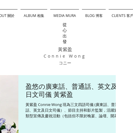
OUT 關於
ALBUM 相集
MEDIA MURA
BLOG 博客
CLIENTS 客
從
心
出
發
黃紫盈
Connie Wong
コニー
盈悠の廣東話、普通話、英文及
日文司儀 黃紫盈
黃紫盈 Connie Wong 現為三文四語司儀 (廣東話、普通
話、英文及日文司儀）、節目主持和影片監製，活躍於各
類型宣傳及慶祝活動（包括但不限於晚宴、論壇、開幕
禮、頒獎禮和傳媒發布會等），並為不同媒體平台監製和
主持多個以旅遊、飲食及生活為題的綜藝資訊節目。
Connie精通三文四語，包話粵語、英語、普通話和日語，