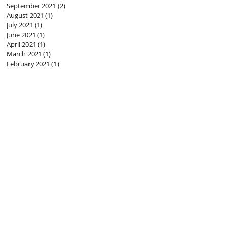
September 2021
(2)
2 posts
August 2021
(1)
1 post
July 2021
(1)
1 post
June 2021
(1)
1 post
April 2021
(1)
1 post
March 2021
(1)
1 post
February 2021
(1)
1 post