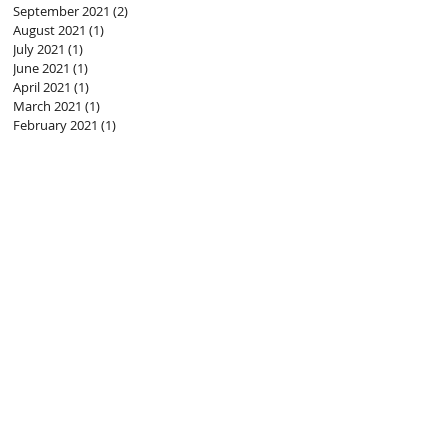
September 2021
(2)
2 posts
August 2021
(1)
1 post
July 2021
(1)
1 post
June 2021
(1)
1 post
April 2021
(1)
1 post
March 2021
(1)
1 post
February 2021
(1)
1 post