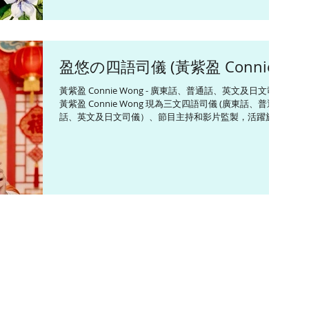
能輕鬆切換語言。在任職無綫電視新聞主播及記者期間，
曾主持 《香港早晨》、《立法會選舉特備節目》和《311
日本東北大地震一周年現場直播》等重要新聞環節。 ​
Connie畢業於香港中文大學新聞與傳播學院，曾留學英國
盈悠の四語司儀 (黃紫盈 Connie)
劍橋大學修讀國際關係課程以及日本創價大學修讀日本文
化研究課程。她熱衷於健康生活和義務工作，已修讀
黃紫盈 Connie Wong - 廣東話、普通話、英文及日文司儀
CUSCS中醫營養學證書課程、考獲日本國家資格調理師執
黃紫盈 Connie Wong 現為三文四語司儀 (廣東話、普通
照、和漢藥膳師認定証、食育指導員、介護食士和蔬果鑑
話、英文及日文司儀）、節目主持和影片監製，活躍於各
定營養師等資格，並獲得由行政長官頒發的「香港青年奬
類型宣傳及慶祝活動（包括但不限於晚宴、論壇、開幕
勵計劃 (前香港愛丁堡公爵獎勵計劃) 最高金章榮譽」。 ​ <
禮、頒獎禮和傳媒發布會等），並為不同媒體平台監製和
風格> #優雅 #開朗 #多樣多式 #隨機應變 <興趣> #中醫學
主持多個以旅遊、飲食及生活為題的綜藝資訊節目。
#營養學 #廚藝 #健康 #美食 #美容 #教育 #旅
Connie精通三文四語，包話粵語、英語、普通話和日語，
能輕鬆切換語言。在任職無綫電視新聞主播及記者期間，
曾主持 《香港早晨》、《立法會選舉特備節目》和《311
日本東北大地震一周年現場直播》等重要新聞環節。 ​
Connie畢業於香港中文大學新聞與傳播學院，曾留學英國
劍橋大學修讀國際關係課程以及日本創價大學修讀日本文
化研究課程。她熱衷於健康生活和義務工作，已修讀
CUSCS中醫營養學證書課程、考獲日本國家資格調理師執
照、和漢藥膳師認定証、食育指導員、介護食士和蔬果鑑
定營養師等資格，並獲得由行政長官頒發的「香港青年奬
勵計劃 (前香港愛丁堡公爵獎勵計劃) 最高金章榮譽」。 ​ <