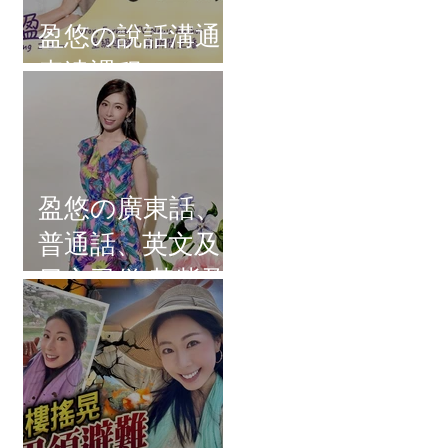
盈悠の說話溝通
表達課程
盈悠の廣東話、
普通話、英文及
日文司儀 黃紫盈