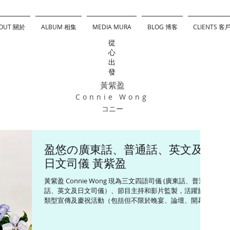
OUT 關於
ALBUM 相集
MEDIA MURA
BLOG 博客
CLIENTS 客
從
心
出
發
黃紫盈
Connie Wong
コニー
盈悠の廣東話、普通話、英文及
日文司儀 黃紫盈
黃紫盈 Connie Wong 現為三文四語司儀 (廣東話、普通
話、英文及日文司儀）、節目主持和影片監製，活躍於各
類型宣傳及慶祝活動（包括但不限於晚宴、論壇、開幕
禮、頒獎禮和傳媒發布會等），並為不同媒體平台監製和
主持多個以旅遊、飲食及生活為題的綜藝資訊節目。
Connie精通三文四語，包話粵語、英語、普通話和日語，