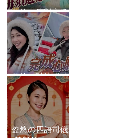
盈悠の應對突發
盈悠の破冰成功
盈悠の四語司儀