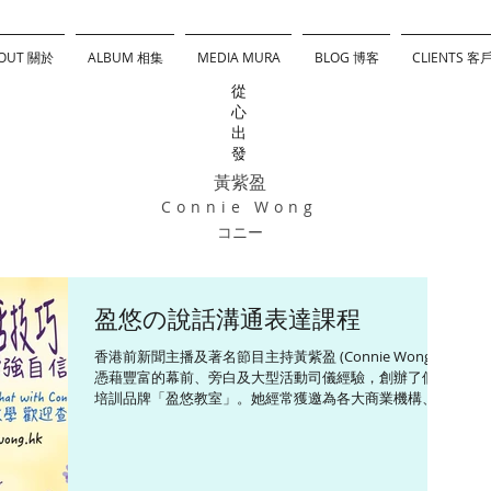
OUT 關於
ALBUM 相集
MEDIA MURA
BLOG 博客
CLIENTS 客
從
心
出
發
黃紫盈
Connie Wong
コニー
盈悠の說話溝通表達課程
香港前新聞主播及著名節目主持黃紫盈 (Connie Wong)，
憑藉豐富的幕前、旁白及大型活動司儀經驗，創辦了個人
培訓品牌「盈悠教室」。她經常獲邀為各大商業機構、學
校及團體擔任導師，開辦高質素的口才與形象課程。 黃紫
盈「盈悠教室」說話技巧課程特色： 全方位教學內容：課
程涵蓋溝通表達、增強自信、邏輯組織、咬字修正、語言
理解、台風肢體語言及司儀主持等實戰訓練。教導學員善