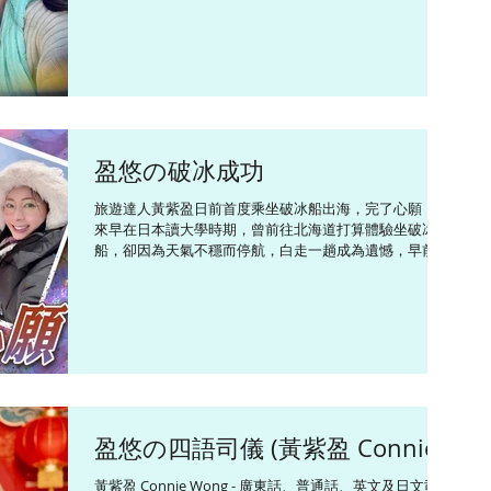
過的震動，大樓明顯搖晃：「好多途人嘅手機都響起警
風格> #優雅 #開朗 #多樣多式 #隨機應變 <興趣> #中醫學
報，大阪震動3級，大家普遍冷靜，有人繼續購物，我先
#營養學 #廚藝 #健康 #美食 #美容 #教育 #旅
到地面觀察，確保冇海嘯警報後才返回百貨公司，店內有
廣播地震消息，因為毋須避難，所以商店如常營業。」 今
次是第一次明顯感受到地震，初時有點頭暈，但無恐慌，
可能因為之前也收過地震警報，有防災心理準備。她說第
一次警報是4月20日，東北三陸外海發生7.7級強烈地震。
「地震發生前1小時，我正在茨城縣近海的山丘上做直
盈悠の破冰成功
播，同觀眾分享滿山粉蝶花嘅美景，地震發生時，剛好離
開往內陸，所以冇感受到地震。」 至於第二次警報是4月
旅遊達人黃紫盈日前首度乘坐破冰船出海，完了心願，原
27日，當時身在關西，原定準備前往函館賞櫻，凌晨五點
來早在日本讀大學時期，曾前往北海道打算體驗坐破冰
多被警報嘈醒，原來是北海道發生6.2級地震，函館震度4
船，卻因為天氣不穩而停航，白走一趟成為遺憾，早前她
級，手機預設了接收函館的防災速報才會響，睡醒後如常
再前往碰運氣，竟然一而再成功，大感好運是好兆頭。她
前往函館，慶幸看到「櫻吹雪」的美景。兩星期內收到3
說出發前做定功課，挑選成功率較高的日子出發，抵埗後
次地震警報，的確被嚇親，不過好快就回復平靜：
從酒店員工打聽到「今早無冰，但下午開始有冰，不妨去
碼頭看看能否坐船。」原本紫盈已訂購翌日早上的船票，
但抱着搏一搏的心態趕去碼頭，臨時加開的班次有位，讓
她坐上最後一班船成功出海，起航時剛好是黃昏，看着夕
陽落在流冰的畫面，十分夢幻。而翌日她再按照原定計劃
去碼頭再次成功登上破冰船出海，看到的流冰又是另一種
美。紫盈表示連續兩日可以登上破冰船出海，自覺超好
盈悠の四語司儀 (黃紫盈 Connie)
運，因為酒店職員表示有冰的時間很短，她離船之後又沒
有冰了。 早前日本東北外海發生地震，她說收到不少朋友
黃紫盈 Connie Wong - 廣東話、普通話、英文及日文司儀