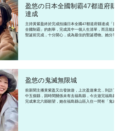
盈悠の日本全國制霸47都道府縣
預測數據和天氣資訊，累積了豐富經驗，所以每次計劃旅
程出行前必先看看不同平台的天氣資訊，避開了不少麻
達成
煩。 原文網址：黃紫盈化身地陪帶家人暢遊 無懼寒流襲
日 | on.cc東網 | 繽FUN星網
主持黃紫盈終於完成拍攝日本全國47都道府縣達成「日本
https://hk.on.cc/hk/bkn/cnt/entertainment/20260130/
全國制霸」的創舉，完成其中一個人生清單，而且能趕及
bkn-20260130140156615-0130_00862_001.html
聖誕前完成，十分開心，成為最佳的聖誕禮物。她分享最
——————————— Follow Connie
後一縣在福井縣拍攝的經歷，早在兩個多月前便開始計劃
旅程，途中發生小意外，她乘坐新幹線前往福井時，因太
專注看新聞，錯過了下車時間，發現時經已到達另一個縣
金澤縣，她坐回頭車返去福井時，原本預約了的觀光列車
「恐龍列車」已經開出，改為留在市內遊覽及品嘗美食。
恐龍列車的終點站位於勝山市，後來看到新聞勝山市內發
現成年黑熊闖入民居，當局封鎖了事發地點300米內範
盈悠の鬼滅無限城
圍，並疏散居民，她說：「現在回想起來，可能錯過了列
車也是好事。」完成福井拍攝後，她順道重遊富山縣欣賞
前新聞主播黃紫盈又出發旅遊，上次盈遊東北，到訪了其
紅葉，獎勵自己。 紫盈受訪時透露全國制霸的構思是由
中五個縣，因時間關係未有去福島縣，今次遊完福島縣，
2008年東京留學那年開始，學生時期開始遊覽關西、沖繩
完成東北六縣願望，她在福島縣山區入住一間有「鬼滅無
和北海道等地，都是較多人認識的地方，之後離開主播崗
限城」之稱的溫泉酒店，酒店不單止室內設計看似「無限
位，陸續接觸更多當地人推介的好去處，很多地方都是首
城」，還有動畫中出現的「三味線」表演，體驗大滿足。
次到訪，如九州7縣、東北6縣等，一直的推動力是來自直
近日日本多地出現多宗「熊出沒事件」，她說不少城市陸
播，「透過直播即時分享所見所聞，跟粉絲共同見證探索
續宣布取消戶外活動，紫盈表示會多留意當地新聞，查看
新地區的過程，他們給予我很多鼓勵和支持。」問到下一
熊出沒蹤迹外，她還有遇到熊的策略：「見到熊時不要背
人