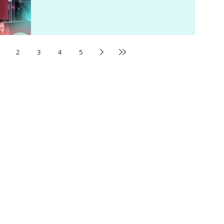
分、品評和料理...
2
3
4
5