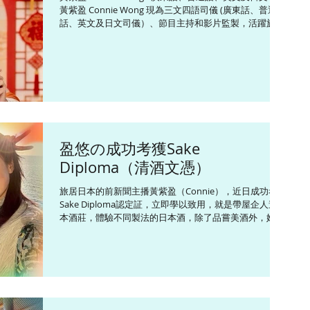
向她查詢去北海道是否安全，出遊經驗豐富的她，習慣出
黃紫盈 Connie Wong 現為三文四語司儀 (廣東話、普通
發前必會看最新的地震消息，因應風險去調節路線。例如
話、英文及日文司儀）、節目主持和影片監製，活躍於各
今次北海道之旅，曾經想過加入「釧路」，但後來看到地
類型宣傳及慶祝活動（包括但不限於晚宴、論壇、開幕
震及海嘯預想圖，釧路沿海地區風險偏高便打消這個念
禮、頒獎禮和傳媒發布會等），並為不同媒體平台監製和
頭，改行另一路線，以策安全。近日伊朗局勢緊張，杜拜
主持多個以旅遊、飲食及生活為題的綜藝資訊節目。
等地也被波及，
Connie精通三文四語，包話粵語、英語、普通話和日語，
能輕鬆切換語言。在任職無綫電視新聞主播及記者期間，
曾主持 《香港早晨》、《立法會選舉特備節目》和《311
日本東北大地震一周年現場直播》等重要新聞環節。 ​
Connie畢業於香港中文大學新聞與傳播學院，曾留學英國
劍橋大學修讀國際關係課程以及日本創價大學修讀日本文
盈悠の成功考獲Sake
化研究課程。她熱衷於健康生活和義務工作，已修讀
Diploma（清酒文憑）
CUSCS中醫營養學證書課程、考獲日本國家資格調理師執
照、和漢藥膳師認定証、食育指導員、介護食士和蔬果鑑
旅居日本的前新聞主播黃紫盈（Connie），近日成功考獲
定營養師等資格，並獲得由行政長官頒發的「香港青年奬
Sake Diploma認定証，立即學以致用，就是帶屋企人遊日
勵計劃 (前香港愛丁堡公爵獎勵計劃) 最高金章榮譽」。 ​ <
本酒莊，體驗不同製法的日本酒，除了品嘗美酒外，她又
風格> #優雅 #開朗 #多樣多式 #隨機應變 <興趣
貼心安排人氣餐廳，入住無敵湖景和溫泉風呂，滿足家人
多個願望。日本近月受到寒流吹襲，多地出現暴雪，所以
計劃行程時，要隨機應變，避免去高風險地區。問會否回
港避暴雪？Connie表示：「我住區域不常有大雪，一般只
是飄雪，在大阪市內走動無咩影響。不過預計又有一波寒
流吹襲，會密切留意，應該新一波寒流吹到之前，我已經
回到香港工作。」Connie以前擔任過天氣主播，負責分析