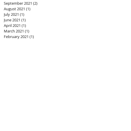
September 2021
(2)
2 posts
August 2021
(1)
1 post
July 2021
(1)
1 post
June 2021
(1)
1 post
April 2021
(1)
1 post
March 2021
(1)
1 post
February 2021
(1)
1 post