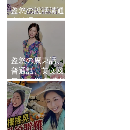
盈悠の說話溝通
表達課程
盈悠の廣東話、
普通話、英文及
日文司儀 黃紫盈