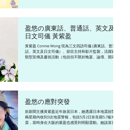
用不同方法與講稿內容完美融合，克服緊張並建立自信形
象。 對象多元、因材施教： 培訓對象廣泛，從學童的升
學溝通、KOL/拍片愛好者的出鏡表達，到在職專業人士
的商務演說均有涉獵，採取量身打造的實用教學方針。 靈
活的上課模式： 除了實體工作坊外，亦開設有針對性的網
盈悠の廣東話、普通話、英文及
上課程，方便海內外學員隨時自我增值。 大家可以透過黃
日文司儀 黃紫盈
紫盈的官方平台了解更多，或直接透過官方電子郵件
(hi@conniewong.hk) 查詢課程與費用。
黃紫盈 Connie Wong 現為三文四語司儀 (廣東話、普通
——————————— Follow Connie ~ YouTube
話、英文及日文司儀）、節目主持和影片監製，活躍於各
www.youtube.com/c/黃紫盈ConnieWong FB
類型宣傳及慶祝活動（包括但不限於晚宴、論壇、開幕
www.facebook.co
禮、頒獎禮和傳媒發布會等），並為不同媒體平台監製和
主持多個以旅遊、飲食及生活為題的綜藝資訊節目。
Connie精通三文四語，包話粵語、英語、普通話和日語，
能輕鬆切換語言。在任職無綫電視新聞主播及記者期間，
曾主持 《香港早晨》、《立法會選舉特備節目》和《311
日本東北大地震一周年現場直播》等重要新聞環節。 ​
Connie畢業於香港中文大學新聞與傳播學院，曾留學英國
盈悠の應對突發
劍橋大學修讀國際關係課程以及日本創價大學修讀日本文
化研究課程。她熱衷於健康生活和義務工作，已修讀
前新聞主播黃紫盈近年旅居日本，她透露日本地震頻繁，
CUSCS中醫營養學證書課程、考獲日本國家資格調理師執
兩星期內收到3次地震警報，包括5月2日奈良縣5.7級地
照、和漢藥膳師認定証、食育指導員、介護食士和蔬果鑑
震，當時身在大阪的紫盈也感受到明顯震動。她說當日正
定營養師等資格，並獲得由行政長官頒發的「香港青年奬
在大阪站附近的百貨公司購物，突然感受到像高速列車經
勵計劃 (前香港愛丁堡公爵獎勵計劃) 最高金章榮譽」。 ​ <