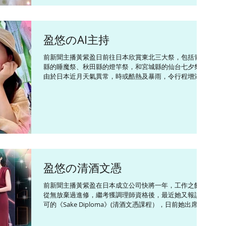
住熊逃跑，而要面向熊慢慢向後退，仲要有防熊噴霧傍
身。」幸今次沿途平安快樂，除了享受了「日本三大溫
泉」之一的草津溫泉外，又到茨城縣日立海濱公園去看近
4萬棵掃帚草（俗稱波波草）的美景，非常壯觀。 原文網
盈悠のAI主持
址：黃紫盈再遊日本達成願望 事前學定遇熊策略 |
on.cc東網 | 繽FUN星網
前新聞主播黃紫盈日前往日本欣賞東北三大祭，包括青森
https://hk.on.cc/hk/bkn/cnt/entertainment/20251030/
縣的睡魔祭、秋田縣的燈竿祭，和宮城縣的仙台七夕祭，
bkn-20251030100136473-1030_00862_001.html
由於日本近月天氣異常，時或酷熱及暴雨，令行程增添變
——————————— Follow Connie ~ YouTube...
數，幸好都有驚無險。她還去了山形縣和岩手縣等地增廣
見聞，近日修讀清酒文憑課程，可在旅程中親身品嘗東北
區獨有的酒米、酵母和料理...
盈悠の清酒文憑
前新聞主播黃紫盈在日本成立公司快將一年，工作之餘，
從無放棄過進修，繼考獲調理師資格後，最近她又報讀認
可的《Sake Diploma》(清酒文憑課程），日前她出席澳
門活動擔任講者，提到又做「學生」時，她表示：「這個
課程純日語上課，學習範疇包括歷史、地理、技術、成