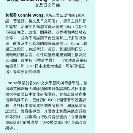
文及日文司儀
黃紫盈 Connie Wong 
現為三文四語司儀 (廣東
話、普通話、英文及日文司儀）、節目主持和影
片監製，活躍於各類型宣傳及慶祝活動（包括但
不限於晚宴、論壇、開幕禮、頒獎禮和傳媒發布
會等），並為不同媒體平台監製和主持多個以旅
遊、飲食及生活為題的綜藝資訊節目。Connie精
通三文四語，包話粵語、英語、普通話和日語，
能輕鬆切換語言。在任職無綫電視新聞主播及記
者期間，曾主持 《香港早晨》、《立法會選舉特
備節目》和《311日本東北大地震一周年現場直
播》等重要新聞環節。
Connie畢業於香港中文大學新聞與傳播學院，曾
留學英國劍橋大學修讀國際關係課程以及日本創
價大學修讀日本文化研究課程。她熱衷於健康生
活和義務工作，已修讀CUSCS中醫營養學證書課
程、考獲日本國家資格調理師執照、和漢藥膳師
認定証、食育指導員、介護食士和蔬果鑑定營養
師等資格，並獲得由行政長官頒發的「香港青年
奬勵計劃 (前香港愛丁堡公爵獎勵計劃) 最高金章
榮譽」。