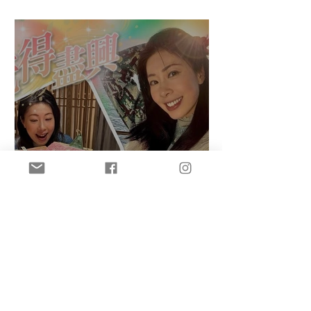
Connie)
盈悠の成功考獲Sake
Diploma（清酒文憑）