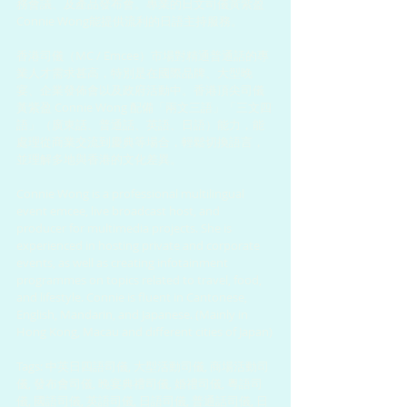
務會議、及產品發布會。專業的日文司儀黃紫盈 
Connie Wong能提供流利的日語主持服務。
香港司儀（MC / Emcee）市場對精通普通話的專
業人才需求甚高，特別是在國際品牌、大型晚
宴、企業發佈會以及政府活動中。香港頂尖司儀
黃紫盈 Connie Wong 配備「兩文三語」「三文四
語」（廣東話、普通話、英語、日語）能力，能
處理從商業交流到慶典等場合，輕鬆切換語言，
並理解多地與香港的文化差異。
Connie Wong is a professional multilingual 
event emcee, live broadcast host, and 
producer for multimedia projects. She is 
experienced in hosting private and corporate 
events, as well as creating infotainment 
programmes on topics related to travel, food, 
and lifestyle. Connie is fluent in Cantonese, 
English, Mandarin, and Japanese. (Mainly in 
Hong Kong, Macau and different cities of Japan)
Tags: 中英日四語司儀, 大型活動司儀, 商場活動司
儀, 發布會司儀, 晚宴典禮司儀, 婚禮司儀, 粵語司
儀, 國語司儀, 英語司儀, 日語司儀, 普通話司儀, 日