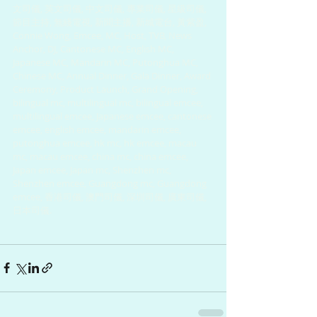
文司儀, 英文司儀, 中文司儀, 專業司儀, 星級司儀, 
節目主持, 無綫電視, 新聞主播, 新城電台, 黃紫盈, 
Connie Wong, Emcee, MC, Host, TVB, News 
Anchor, DJ, Cantonese MC, English MC, 
Japanese MC, Mandarin MC, Putonghua MC, 
Chinese MC, Annual Dinner, Gala Dinner, Award 
Ceremony, Product Launch, Grand Opening, 
bilingual mc, multilingual mc, bilingual emcee, 
multilingual emcee, Japanese emcee, cantonese 
emcee, english emcee, mandarin emcee, 
putonghua emcee, hk mc, hk emcee, macau 
mc, macau emcee, china mc, china emcee, 
Japan emcee, Japan mc, Shenzhen mc, 
Shenzhen emcee, Guangdong mc, Guangdong 
emcee, 香港司儀, 澳門司儀, 深圳司儀, 廣東司儀, 
日本司儀.