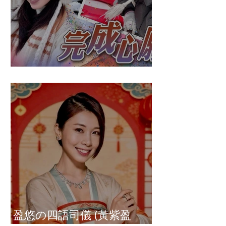
盈悠の破冰成功
盈悠の四語司儀 (黃紫盈