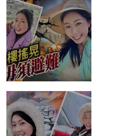
盈悠の應對突發