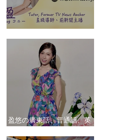
盈悠の說話溝通表達課程
盈悠の廣東話、普通話、英
文及日文司儀 黃紫盈