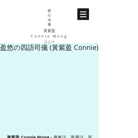
從
心
出
發
黃紫盈
Connie Wong
コニー
盈悠の四語司儀 (黃紫盈 Connie)
黃紫盈 Connie Wong - 
廣東話、普通話、英