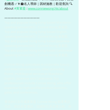
創機遇 ✅👩‍🏫名人導師｜因材施教｜歡迎查詢 🔍
About 
#黃紫盈
 : 
www.conniewong.hk/about
———————————
Top and popular Hong Kong-based Mandarin-
speaking emcee (MC) - Connie Wong 黃紫盈.
Top and popular Hong Kong-based English-
speaking emcee (MC) - Connie Wong 黃紫盈.
Top and popular Hong Kong-based Japanese-
speaking emcee (MC) - Connie Wong 黃紫盈.
Top and popular Hong Kong-based Cantonese-
speaking emcee (MC) - Connie Wong 黃紫盈.
Connie Wong specializes in corporate, luxury, 
and international events, often providing 
fluent, multilingual services in Mandarin, 
English, Japanese and Cantonese. Top 
professionals include Connie Wong, who offer 
expertise for high-profile product launches, 
galas, and conferences.
香港的日文司儀黃紫盈 Connie Wong 精通粵語、
日語、英語及普通話，活躍於日系企業活動、商