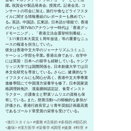
躍｡ 祝賀会や製品発表会､ 授賞式､ 記者会見､ コ
ンサートの司会に加え､ 旅行や食などライフスタ
イルに関する情報番組のレポーターも務めてい
る｡ 英語､ 中国語､ 広東語､ 日本語が堪能で､ 香港
のテレビ局TVBのアナウンサー時代は「香港グッ
ドモーニング」､ 「香港立法会選挙特別番組」､ 
「3.11東日本大震災１周年放送」等の重要なニュ
ースの報道を担当していた｡ 
彼女は香港中文大学のジャーナリズムコミュニ
ケーション学部を卒業｡ 香港出身であり､ 在学中
には英国・日本への留学も経験している｡ ケンブ
リッジ大学では国際関係を､ 日本創価大学では日
本文化研究を専攻している｡ さらに､ 健康的なラ
イフスタイルにも関心が高く､ 香港中文大學專業
進修學院にて中国漢方栄養学を修了､ 日本国家資
格調理師免許、漢薬膳師認定証、食育インスト
ラクター、介護食士と野菜ソムリエの資格も保
有している｡ また､ 慈善活動への積極的な参加が
評価され､ 香港行政長官より青年奨励計画最高賞
であるゴールド章受賞の栄誉を受けている｡ 
<進行スタイル> 
#優雅
#活発的
#多様的
#順応的
<趣味> 
#漢方医学
#栄養学
#調理
#健康
#料理
#