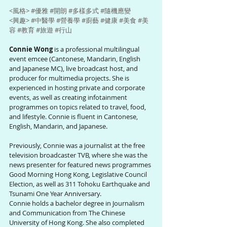
<風格> 
#優雅
#開朗
#多樣多式
#隨機應變
<興趣> 
#中醫學
#營養學
#廚藝
#健康
#美食
#美
容
#教育
#旅遊
#行山
Connie Wong
 is a professional multilingual 
event emcee (Cantonese, Mandarin, English 
and Japanese MC), live broadcast host, and 
producer for multimedia projects. She is 
experienced in hosting private and corporate 
events, as well as creating infotainment 
programmes on topics related to travel, food, 
and lifestyle. Connie is fluent in Cantonese, 
English, Mandarin, and Japanese.
Previously, Connie was a journalist at the free 
television broadcaster TVB, where she was the 
news presenter for featured news programmes 
Good Morning Hong Kong, Legislative Council 
Election, as well as 311 Tohoku Earthquake and 
Tsunami One Year Anniversary.
Connie holds a bachelor degree in Journalism 
and Communication from The Chinese 
University of Hong Kong. She also completed 