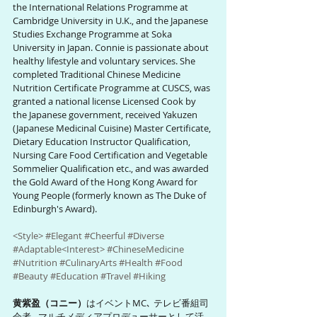
the International Relations Programme at 
Cambridge University in U.K., and the Japanese 
Studies Exchange Programme at Soka 
University in Japan. Connie is passionate about 
healthy lifestyle and voluntary services. She 
completed Traditional Chinese Medicine 
Nutrition Certificate Programme at CUSCS, was 
granted a national license Licensed Cook by 
the Japanese government, received Yakuzen 
(Japanese Medicinal Cuisine) Master Certificate, 
Dietary Education Instructor Qualification, 
Nursing Care Food Certification and Vegetable 
Sommelier Qualification etc., and was awarded 
the Gold Award of the Hong Kong Award for 
Young People (formerly known as The Duke of 
Edinburgh's Award).
<Style> 
#Elegant
#Cheerful
#Diverse
#Adaptable
<Interest> 
#ChineseMedicine
#Nutrition
#CulinaryArts
#Health
#Food
#Beauty
#Education
#Travel
#Hiking
黄紫盈（コニー）
はイベントMC､ テレビ番組司
会者､ マルチメディアプロデューサーとして活