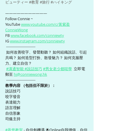
ビューティー
#教育
#旅行
#ハイキング
———————————
Follow Connie ~ 
YouTube 
www.youtube.com/c/黃紫盈
ConnieWong
FB 
www.facebook.com/conniewty
IG 
www.instagram.com/conniewty
 -------------------------
 如何改善咬字、發聲動聽？ 如何組織說話、引起
共鳴？ 如何造型打扮、散發魅力？ 如何克服壓
力、建立自信？
#溝通智能 #說話技巧
#男女老少都啱學
  立即電
郵至 
hi@conniewong.hk
 -------------------------
教學內容 （包括但不限於）：  
說話技巧
咬字發音
表達能力
語言理解
自信形象
司儀主持
#盈悠教室
 - 自信創機遇 🌟Online自我增值，自信