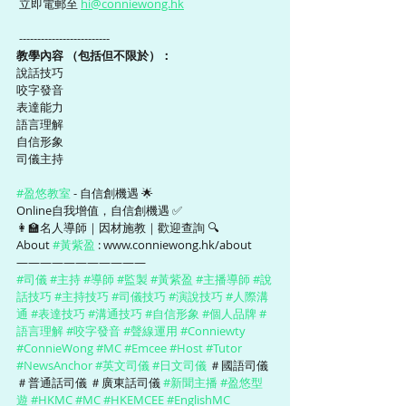
 立即電郵至 
hi@conniewong.hk
 -------------------------
教學內容 （包括但不限於）：  
說話技巧
咬字發音
表達能力
語言理解
自信形象
司儀主持
#盈悠教室
 - 自信創機遇 🌟
Online自我增值，自信創機遇 ✅
👩‍🏫名人導師｜因材施教｜歡迎查詢 🔍
About 
#黃紫盈
 : www.conniewong.hk/about   
———————————
#司儀
#主持
#導師
#監製
#黃紫盈
#主播導師
#說
話技巧
#主持技巧
#司儀技巧
#演說技巧
#人際溝
通
#表達技巧
#溝通技巧
#自信形象
#個人品牌
#
語言理解
#咬字發音
#聲線運用
#Conniewty
#ConnieWong
#MC
#Emcee
#Host
#Tutor
#NewsAnchor
#英文司儀
#日文司儀
 ＃國語司儀 
＃普通話司儀 ＃廣東話司儀 
#新聞主播
#盈悠型
遊
#HKMC
#MC
#HKEMCEE
#EnglishMC