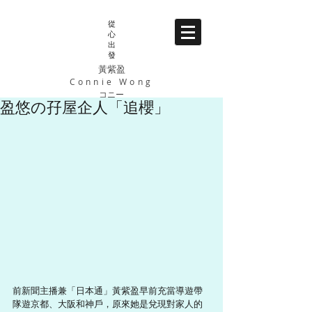
從
心
出
發
黃紫盈
Connie Wong
コニー
盈悠の孖屋企人「追櫻」
前新聞主播兼「日本通」黃紫盈早前充當導遊帶
隊遊京都、大阪和神戶，原來她是兌現對家人的