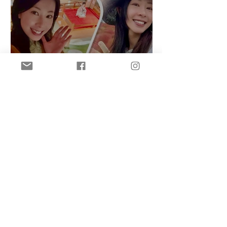
盈悠の鬼滅無限城