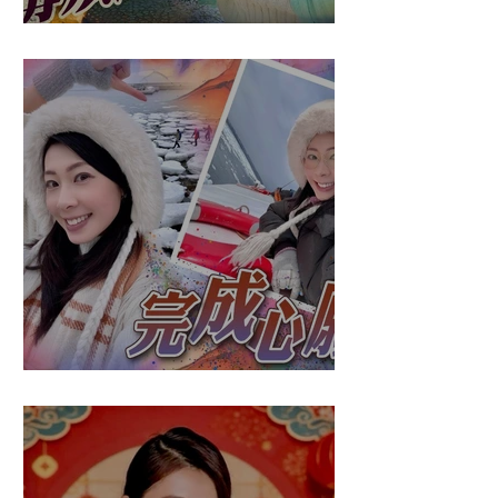
盈悠の應對突發
盈悠の破冰成功