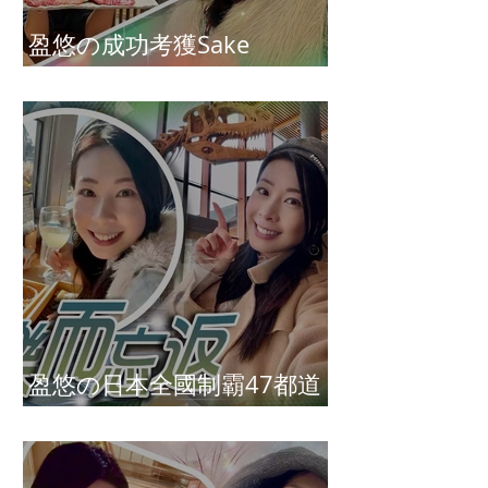
盈悠の成功考獲Sake
Diploma（清酒文憑）
盈悠の日本全國制霸47都道
府縣達成