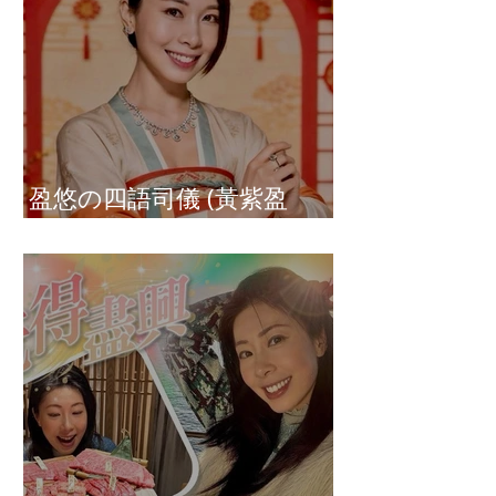
盈悠の四語司儀 (黃紫盈
Connie)