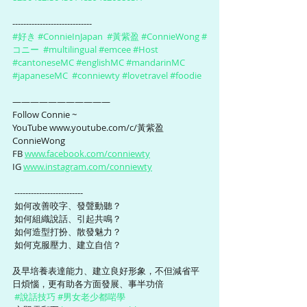
-----------------------------
#好き
#ConnieInJapan
#黃紫盈
#ConnieWong
#
コニー
#multilingual
#emcee
#Host
#cantoneseMC
#englishMC
#mandarinMC
#japaneseMC
#conniewty
#lovetravel
#foodie
———————————
Follow Connie ~ 
YouTube www.youtube.com/c/黃紫盈
ConnieWong  
FB 
www.facebook.com/conniewty
IG 
www.instagram.com/conniewty
 -------------------------
 如何改善咬字、發聲動聽？
 如何組織說話、引起共鳴？
 如何造型打扮、散發魅力？
 如何克服壓力、建立自信？
及早培養表達能力、建立良好形象，不但減省平
日煩惱，更有助各方面發展、事半功倍 
#說話技巧
#男女老少都啱學