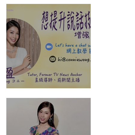
盈悠の說話溝通表達課程