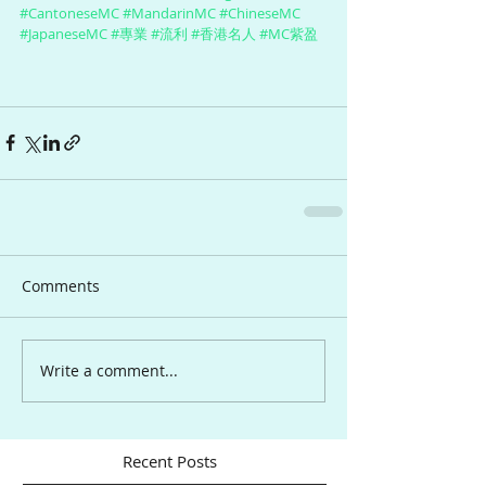
#CantoneseMC
#MandarinMC
#ChineseMC
#JapaneseMC
#專業
#流利
#香港名人
#MC紫盈
Comments
Write a comment...
Recent Posts