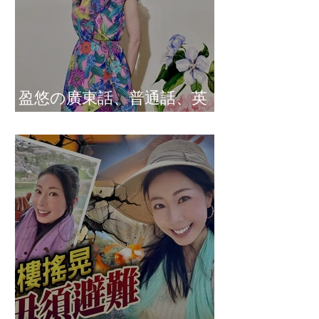
盈悠の廣東話、普通話、英
文及日文司儀 黃紫盈