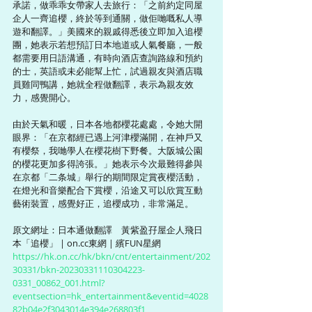
承諾，做乖乖女帶家人去旅行：「之前約定同屋
企人一齊追櫻，終於等到通關，做佢哋嘅私人導
遊和翻譯。」美國來的親戚得悉後立即加入追櫻
團，她表示若想預訂日本地道或人氣餐廳，一般
都需要用日語溝通，有時向酒店查詢路線和預約
的士，英語或未必能幫上忙，試過親友與酒店職
員雞同鴨講，她就全程做翻譯，表示為親友效
力，感覺開心。
由於天氣和暖，日本各地都櫻花處處，令她大開
眼界：「在京都經已遇上河津櫻滿開，在神戶又
有櫻祭，我哋學人在櫻花樹下野餐。大阪城公園
的櫻花更加多得誇張。」她表示今次最難得參與
在京都「二条城」舉行的期間限定賞夜櫻活動，
在燈光和音樂配合下賞櫻，沿途又可以欣賞互動
藝術裝置，感覺好正，追櫻成功，非常滿足。
原文網址：日本通做翻譯　黃紫盈孖屋企人飛日
本「追櫻」 | on.cc東網 | 繽FUN星網 
https://hk.on.cc/hk/bkn/cnt/entertainment/202
30331/bkn-20230331110304223-
0331_00862_001.html?
eventsection=hk_entertainment&eventid=4028
82b04e2f3043014e394e268803f1