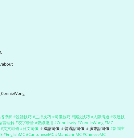

/about 
盈ConnieWong 
主播導師
#說話技巧
#主持技巧
#司儀技巧
#演說技巧
#人際溝通
#表達技
語言理解
#咬字發音
#聲線運用
#Conniewty
#ConnieWong
#MC
#英文司儀
#日文司儀
 ＃國語司儀 ＃普通話司儀 ＃廣東話司儀 
#新聞主
E
#EnglishMC
#CantoneseMC
#MandarinMC
#ChineseMC