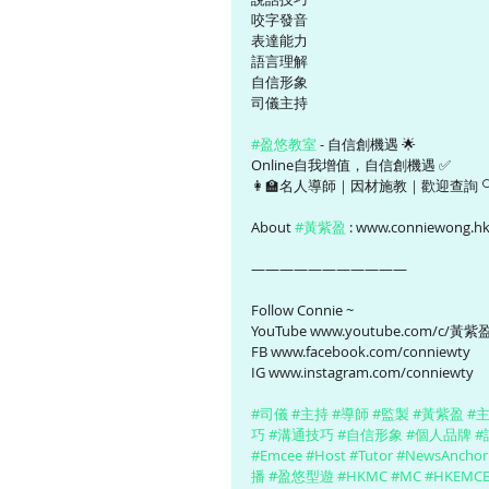
咬字發音
表達能力
語言理解
自信形象
司儀主持
#盈悠教室
 - 自信創機遇 🌟
Online自我增值，自信創機遇 ✅
👩‍🏫名人導師｜因材施教｜歡迎查詢 
About 
#黃紫盈
 : www.conniewong.hk
———————————
Follow Connie ~ 
YouTube www.youtube.com/c/黃紫
FB www.facebook.com/conniewty
IG www.instagram.com/conniewty
#司儀
#主持
#導師
#監製
#黃紫盈
#
巧
#溝通技巧
#自信形象
#個人品牌
#
#Emcee
#Host
#Tutor
#NewsAnchor
播
#盈悠型遊
#HKMC
#MC
#HKEMCE