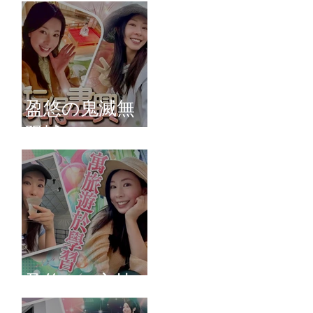
盈悠の鬼滅無
限城
盈悠のAI主持