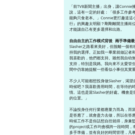
「前TVB新聞主播」出身，讓Connie
說，這有一定的好處：「很多工作參考已
能夠只食老本。」Connie更打趣
行』的興趣太明顯？剛剛離開主播崗
才能讓自己有更多選擇和出路。
自由自主的工作模式背後   兩手準備
Slasher之路看來美好，但脫離一
持我的選擇。正如我一畢業就做記者和
我喜歡的，他們都支持。雖然我自幼
支持，特別是我媽。我向來不太愛管
間中仍靠她提醒一些看似小事但其實
不少人可能都想投身做Slasher，渴
時候吧？我喜歡善用時間，在等待的時間，
情。這也是當Slasher的好處。機
的位置。」
不論投身任何行業都應量力而為，而當Sl
是答應了，就會盡力去做，所以在答
時候工作不是你話想自控就得，身兼監製、Pro
的project或工作均會橫跨一段時
多手準備，並有良好的時間管理，凡