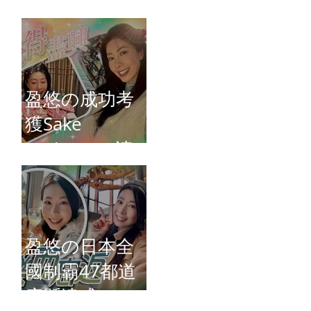
Connie)
盈悠の成功考
獲Sake
Diploma（清
酒文憑）
盈悠の日本全
國制霸47都道
府縣達成