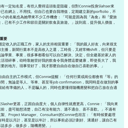
擁有一定知名度，有些人覺得這頭銜是阻礙，但對Connie投身Slahser來
在網上，不用找。但自己也要自我增值，定期建立新的porftolio，不
道這小小的名氣也為她帶來不少工作機會：「可能是因為我『為食』和『愛旅
位，已有不少工作和節目是關於飲食及旅遊。」說到底，提升個人價值，
最重要
個有穩定收入的正職工作，家人的支持相當重要：「我的親人好友，向來很支
主播，新聞行業本不是高收入之選，工時長，又經常轉shift，但只要是
無論學業、事業，很多事都看似可以自己解決、決定，但全建基於家人的
生活瑣碎事，幼時靠她管好我的飲食令我身體這麼健康，即使長大了，我
重要的地方。瑣事管好了，我才那麼自由自在做自己喜歡的事。」
望自由自主的工作模式，但Connie提醒：「任何行業或崗位都會有『等』的
無論是等人、等車、甚至等job confirmation，我同時是在做別的事
會是留給有準備的人，不是騙人的，同時也要懂得隨機應變和把自己放在合適
asher更甚，正因自由度大，個人自律性就應更高，Connie：「我向來
應前，盡可能想清楚，自己有沒有能力、適不適合、喜不喜歡。」不過有
ject Manager、Consultant的Connie也坦言：「有時候要處理
間，有時是以月計，甚至是以年計，所以事前必須計劃好、溝通好，讓自己有
事諗多步，做多步，隨機應變。」