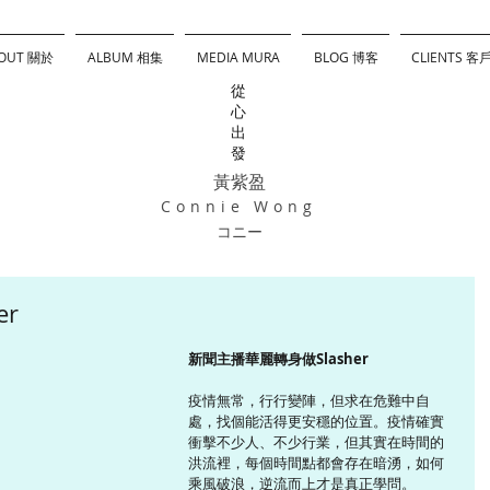
OUT 關於
ALBUM 相集
MEDIA MURA
BLOG 博客
CLIENTS 客
從
心
出
發
黃紫盈
Connie Wong
コニー
er
新聞主播華麗轉身做Slasher
疫情無常，行行變陣，但求在危難中自
處，找個能活得更安穩的位置。疫情確實
衝擊不少人、不少行業，但其實在時間的
洪流裡，每個時間點都會存在暗湧，如何
乘風破浪，逆流而上才是真正學問。