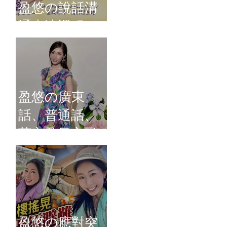
盈悠の說話溝
通表達課程
盈悠の廣東
話、普通話、
英文及日文司
儀 黃紫盈
盈悠の應對突