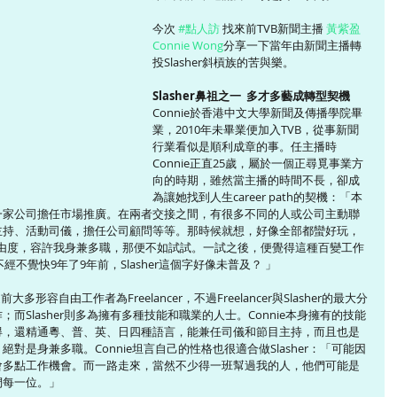
今次 
#點人訪
 找來前TVB新聞主播 
黃紫盈 
Connie Wong
分享一下當年由新聞主播轉
投Slasher斜槓族的苦與樂。
Slasher鼻祖之一  多才多藝成轉型契機
Connie於香港中文大學新聞及傳播學院畢
業，2010年未畢業便加入TVB，從事新聞
行業看似是順利成章的事。任主播時
Connie正直25歲，屬於一個正尋覓事業方
向的時期，雖然當主播的時間不長，卻成
為讓她找到人生career path的契機：「本
一家公司擔任市場推廣。在兩者交接之間，有很多不同的人或公司主動聯
主持、活動司儀，擔任公司顧問等等。那時候就想，好像全部都蠻好玩，
自由度，容許我身兼多職，那便不如試試。一試之後，便覺得這種百變工作
經不覺快9年了9年前，Slasher這個字好像未普及？ 」
多形容自由工作者為Freelancer，不過Freelancer與Slasher的最大分
Slasher則多為擁有多種技能和職業的人士。Connie本身擁有的技能
得，還精通粵、普、英、日四種語言，能兼任司儀和節目主持，而且也是
是身兼多職。Connie坦言自己的性格也很適合做Slasher：「可能因
會多點工作機會。而一路走來，當然不少得一班幫過我的人，他們可能是
們每一位。」