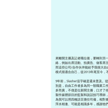
來離開主播及記者職位後，要轉到另
絡，例如出席活動、拍廣告、做客席
而這些公司/合作伙伴能給予我很大
模式很適合自己，從2013年尾至今，不
9年前，Slasher這字確是還未普及。從前大
別是，自由工作者多為同一類職業工作；而
多而廣，不僅是位新聞主播，口才了
製作媒體節目的監製和說話技巧導師，絕對
為我可以用四種語言擔任司儀，相對
萍水相逢、可能是相識多年，感謝他