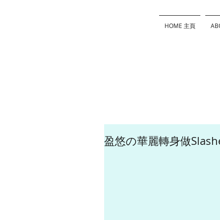
HOME 主頁
AB
盈悠の華麗轉身做Slash