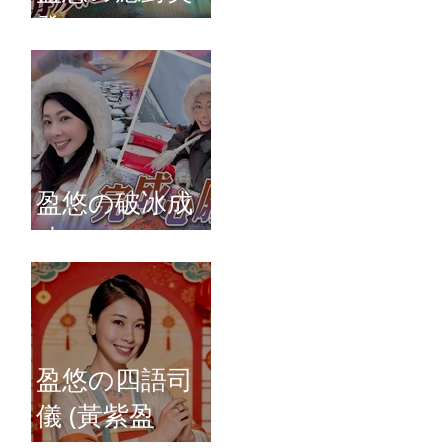
發
盈悠の破冰成
功
盈悠の四語司
儀 (黃紫盈