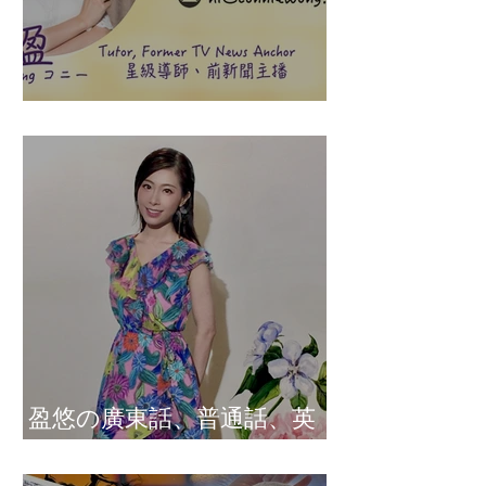
盈悠の說話溝通表達課程
盈悠の廣東話、普通話、英
文及日文司儀 黃紫盈