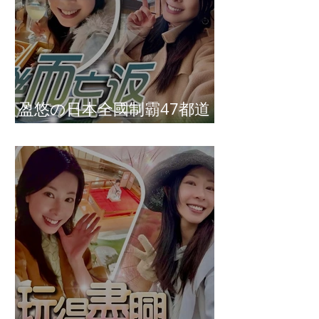
盈悠の日本全國制霸47都道
府縣達成