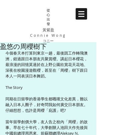
從
心
出
發
黃紫盈
Connie Wong
コニー
盈悠の周櫻樹下
今個春天本打算到東京一趟，最後因工作轉飛澳
洲，錯過跟日本朋友共聚賞櫻。講起日本櫻花，
最浪漫的回憶莫過於在上野公園欣賞花天花地、
深夜在校園漫遊觀櫻，甚至在「周櫻」樹下跟日
本人一同表演日本舞蹈。 
The Story 
同期在日留學的香港學生都嘅嘆文化差異，難以
融入日本人圈子，好奇問我如何廣交日本朋友。
仔細想想，也許是周櫻「庇護」吧? 
當年留學創價大學，友人告之校內「周櫻」的故
事。早在七十年代，大學創辦人池田大作先後與
中國前總理周恩來、前蘇聯總理Aleksey N. 