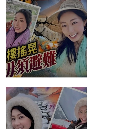
盈悠の應對突發