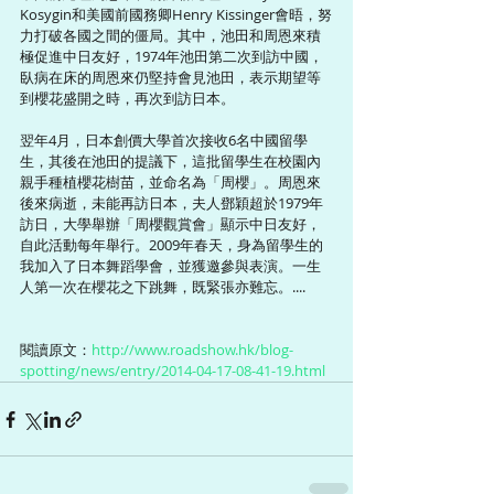
Kosygin和美國前國務卿Henry Kissinger會晤，努
力打破各國之間的僵局。其中，池田和周恩來積
極促進中日友好，1974年池田第二次到訪中國，
臥病在床的周恩來仍堅持會見池田，表示期望等
到櫻花盛開之時，再次到訪日本。 
翌年4月，日本創價大學首次接收6名中國留學
生，其後在池田的提議下，這批留學生在校園內
親手種植櫻花樹苗，並命名為「周櫻」。周恩來
後來病逝，未能再訪日本，夫人鄧穎超於1979年
訪日，大學舉辦「周櫻觀賞會」顯示中日友好，
自此活動每年舉行。2009年春天，身為留學生的
我加入了日本舞蹈學會，並獲邀參與表演。一生
人第一次在櫻花之下跳舞，既緊張亦難忘。.... 
閱讀原文：
http://www.roadshow.hk/blog-
spotting/news/entry/2014-04-17-08-41-19.html