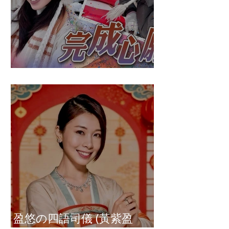
盈悠の破冰成功
盈悠の四語司儀 (黃紫盈