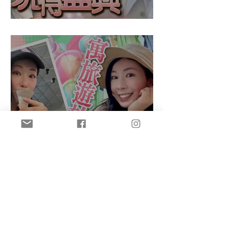
盈悠の鬼滅無限城
盈悠のAI主持