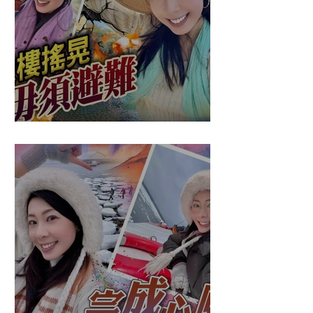
盈悠の應對突發