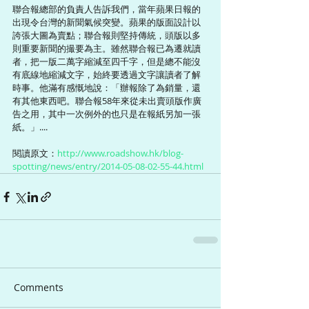
聯合報總部的負責人告訴我們，當年蘋果日報的
出現令台灣的新聞氣候突變。蘋果的版面設計以
誇張大圖為賣點；聯合報則堅持傳統，頭版以多
則重要新聞的撮要為主。雖然聯合報已為遷就讀
者，把一版二萬字縮減至四千字，但是總不能沒
有底線地縮減文字，始終要透過文字讓讀者了解
時事。他滿有感慨地說：「辦報除了為銷量，還
有其他東西吧。聯合報58年來從未出賣頭版作廣
告之用，其中一次例外的也只是在報紙另加一張
紙。」.... 
閱讀原文：
http://www.roadshow.hk/blog-
spotting/news/entry/2014-05-08-02-55-44.html
Comments