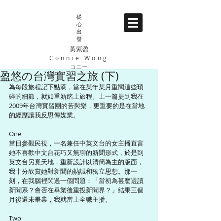
從
心
出
發
黃紫盈
Connie Wong
コニー
盈悠の台灣實習之旅 (下)
為每段旅程記下點滴，當在某年某月重閱這些瑣
碎的細節，就如重新踏上旅程。上一篇提到我在
2009年台灣實習團的苦與樂，更重要的是在當地
的經歷讓我反思傳媒業。 
One 
當日參觀民視，一名兼任中英文台的女主播直言
她不喜歡中文台花巧又無聊的新聞形式，於是到
英文台另覓天地，重新設計以清簡為主的版面，
我十分欣賞她對新聞的熱誠和獨立思想。那一
刻，在我腦裡閃過一個問題：「當初為甚麼選讀
新聞系？會否在畢業後重投新聞界？」結果三個
月後還未畢業，我就當上全職主播。 
Two 