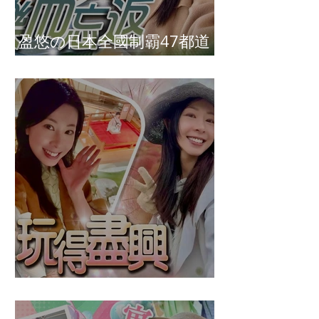
盈悠の日本全國制霸47都道
府縣達成
盈悠の鬼滅無限城