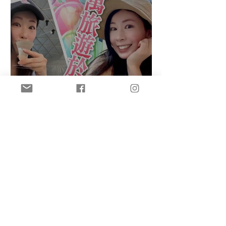
盈悠のAI主持