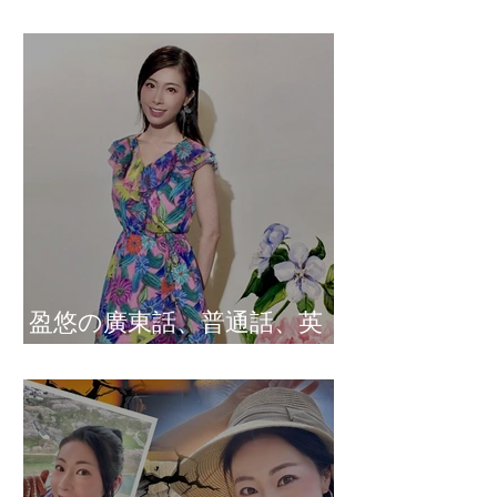
盈悠の說話溝通表達課程
盈悠の廣東話、普通話、英
文及日文司儀 黃紫盈