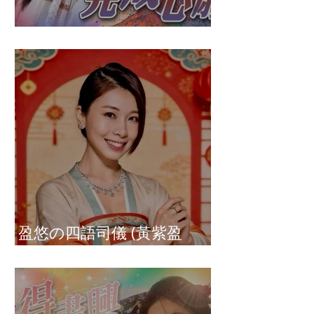
盈悠の破冰成功
盈悠の四語司儀 (黃紫盈
Connie)