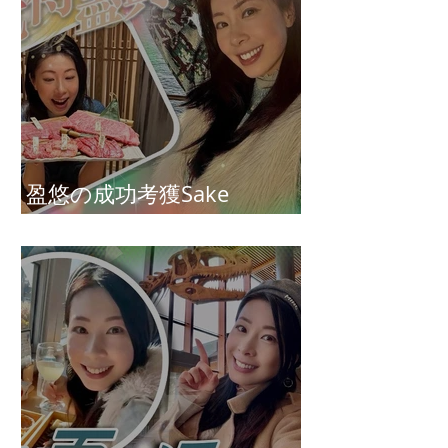
盈悠の成功考獲Sake
Diploma（清酒文憑）