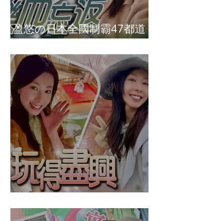
盈悠の日本全國制霸47都道
府縣達成
盈悠の鬼滅無限城