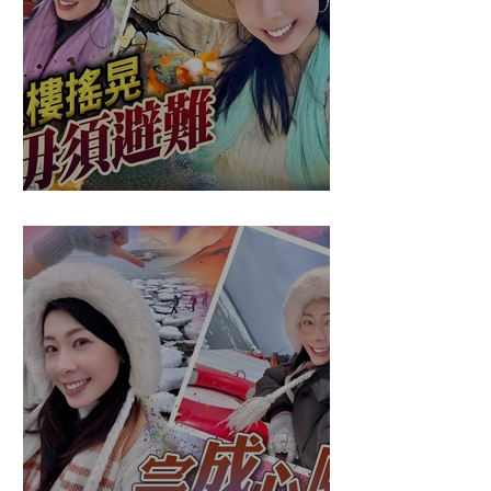
盈悠の應對突發