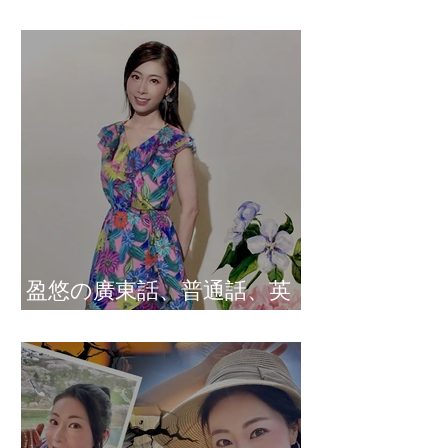
盈悠の說話溝通表達課程
盈悠の廣東話、普通話、英
文及日文司儀 黃紫盈