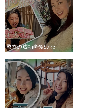
盈悠の成功考獲Sake
Diploma（清酒文憑）