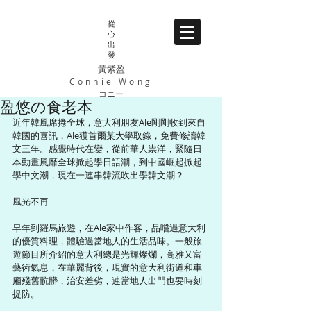
從
心
出
發
黃紫盈
Connie Wong
コニー
盈悠の食老本
近年韓風席捲全球，意大利朋友Ale剛剛收到來自
韓國的喜訊，Ale獲首爾某大學取錄，免費修讀韓
文三年。感覺時代在變，從前華人祟洋，緊隨日
本動畫風靡全球掀起學日語潮，到中國崛起掀起
學中文潮，現在一連串韓流吹出學韓文潮？ 
風光不再 
早年到羅馬旅遊，在Ale家中作客，品嚐過意大利
的優質料理，體驗過當地人的生活品味。一般旅
遊節目所介紹的意大利總是光輝燦爛，高雅又富
藝術氣息，在華麗背後，現實的意大利街道和車
廂殘舊骯髒，治安差劣，連當地人出門也要時刻
提防。 