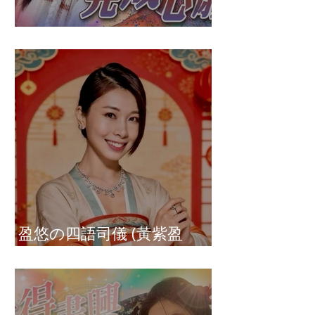
盈悠の破冰成功
盈悠の四語司儀 (黃紫盈
Connie)