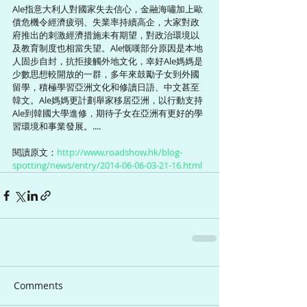
Ale指意大利人對國家失去信心，金融海嘯加上歐
債危機令經濟疲弱、失業率持續高企，大家對政
府推出的刺激經濟措施未有期望，對政治環境以
及教育制度也相當失望。Ale慨嘆部分原因是本地
人固步自封，抗拒接觸外地文化，幸好Ale媽媽是
少數思想較開放的一群，多年來鼓勵子女到外國
留學，積極學習亞洲文化和修讀日語、中文甚至
韓文。Ale媽媽更計劃舉家移居亞洲，以行動支持
Ale到韓國大學進修，期待子女在亞洲有更好的學
習環境和事業發展。.... 
閱讀原文：
http://www.roadshow.hk/blog-
spotting/news/entry/2014-06-06-03-21-16.html
Comments