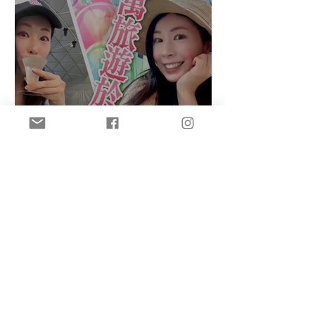
盈悠のAI主持