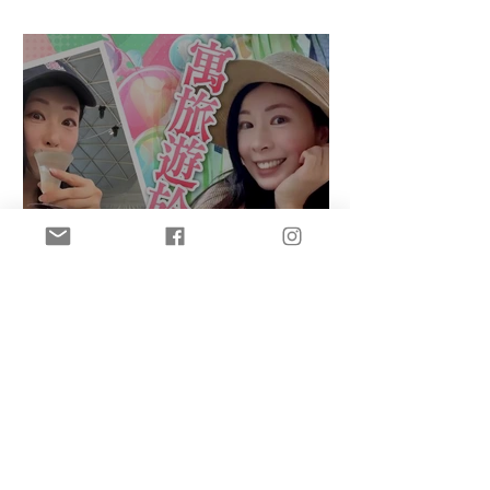
盈悠の鬼滅無限城
盈悠のAI主持