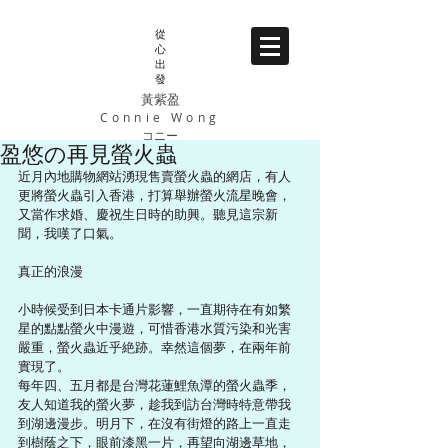
從
心
出
發
黃紫盈
Connie Wong
コニー
盈悠の再見螢火蟲
近月內地購物網站湧現售賣螢火蟲的網店，有人
更將螢火蟲引入香港，打算舉辦螢火流星晚會，
又當作求婚、慶祝生日時的助興。聽見這宗新
聞，我嘆了口氣。 
真正的浪漫 
小時候受到日本卡通片影響，一直期待在有如繁
星的點點螢火中漫遊，可惜香港水質污染和光害
嚴重，螢火蟲近乎絶跡。幸然這個夢，在兩年前
實現了。 
每年四、五月都是台灣花蓮鯉魚潭的螢火蟲季，
友人知道我的螢火夢，趁我到訪台灣時特意帶我
到湖邊漫步。明月下，在沒有街燈的路上一直走
到樹蔭之下，眼前漆黑一片，再望向湖邊草地，