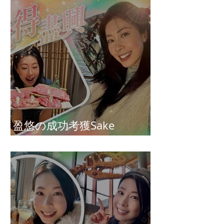
盈悠の成功考獲Sake
Diploma（清酒文憑）