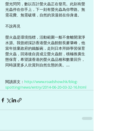
螢光閃閃，數以百計螢火蟲正在發亮。此刻有螢
光蟲停在你手上，下一刻有螢光蟲為你帶路。無
需花費、無需破壞，自然的浪漫就在你身邊。 
不說再見 
螢火蟲是環境指標，活動範圍一般不會離開潔淨
水源。我曾經採訪香港螢火蟲館館長麥肇峰，他
當年捨棄政府的鐵飯碗，走到日本拜師學習保育
螢火蟲，回港後自資成立螢火蟲館，積極推廣生
態保育，希望讓香港的螢火蟲品種和數量回升，
同時讓更多人欣賞到自然生態的美。.... 
閱讀原文：
http://www.roadshow.hk/blog-
spotting/news/entry/2014-06-20-03-32-16.html