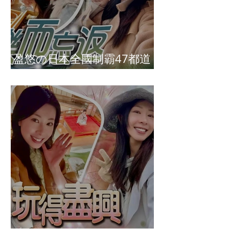
盈悠の日本全國制霸47都道
府縣達成