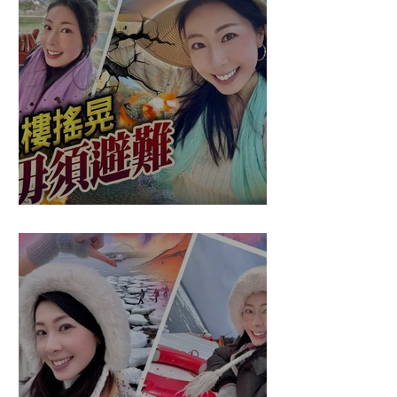
盈悠の應對突發