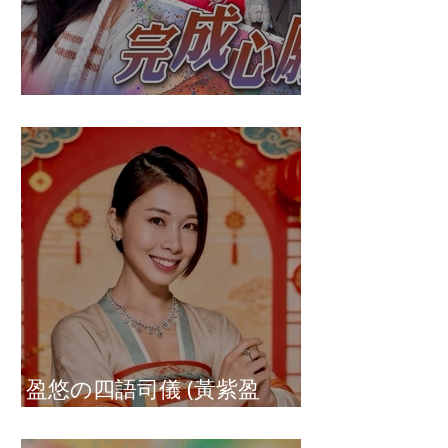
盈悠の破冰成功
盈悠の四語司儀 (黃紫盈
Connie)