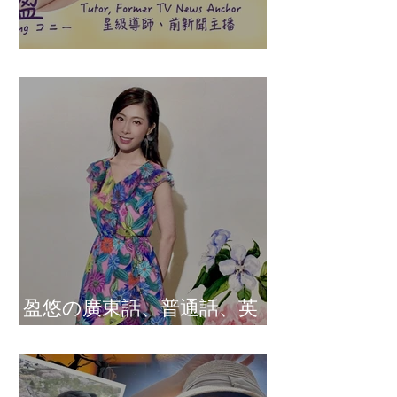
盈悠の說話溝通表達課程
盈悠の廣東話、普通話、英
文及日文司儀 黃紫盈