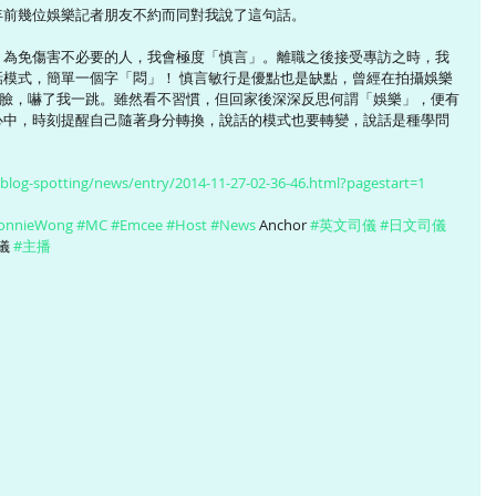
年前幾位娛樂記者朋友不約而同對我說了這句話。
，為免傷害不必要的人，我會極度「慎言」。離職之後接受專訪之時，我
模式，簡單一個字「悶」！ 慎言敏行是優點也是缺點，曾經在拍攝娛樂
便變臉，嚇了我一跳。雖然看不習慣，但回家後深深反思何謂「娛樂」，便有
中，時刻提醒自己隨著身分轉換，說話的模式也要轉變，說話是種學問 
blog-spotting/news/entry/2014-11-27-02-36-46.html?pagestart=1
onnieWong
#MC
#Emcee
#Host
#News
 Anchor 
#英文司儀
#日文司儀
儀 
#主播