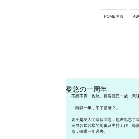
HOME 主頁
AB
盈悠の一周年
不經不覺「盈悠」博客經已一歲，意
「離職一年，學了甚麼？」
要不是友人問這個問題，也差點忘了這
完成各式各樣的司儀及主持工作，每
逝，轉眼一年過去。