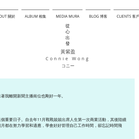
OUT 關於
ALBUM 相集
MEDIA MURA
BLOG 博客
CLIENTS 客
從
心
出
發
黃紫盈
Connie Wong
コニー
味著我離開新聞主播崗位也剛好一年。
個重要日子。自去年11月戰戰兢兢出席人生第一次商業活動，其後陸續
個月都在努力學習和適應，學會好好管理自己工作時間，卻忘記時間飛