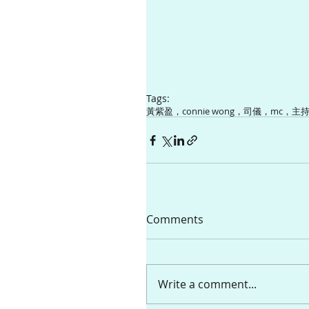
Tags:
黃紫盈，connie wong，司儀，mc，
Comments
Write a comment...