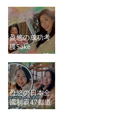
Connie)
盈悠の成功考
獲Sake
Diploma（清
酒文憑）
盈悠の日本全
國制霸47都道
府縣達成