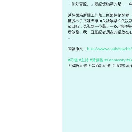
「你好官腔。」最記憶猶新的是，一
以往因為新聞工作加上巨蟹性格影響
擺脫不了這種準確而欠缺娛樂性的說話
節目時，見識到一位藝人一Roll機
所啟發。我一直把記者朋友的話放在心
....
閱讀原文：
http://www.roadshow.hk/
#司儀
#主持
#黃紫盈
#Conniewty
#C
＃國語司儀 ＃普通話司儀 ＃廣東話司