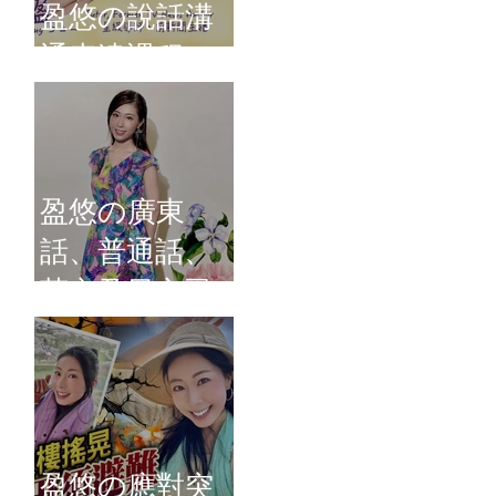
盈悠の說話溝
通表達課程
盈悠の廣東
話、普通話、
英文及日文司
儀 黃紫盈
盈悠の應對突