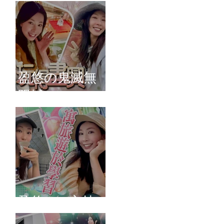
盈悠の鬼滅無
限城
盈悠のAI主持