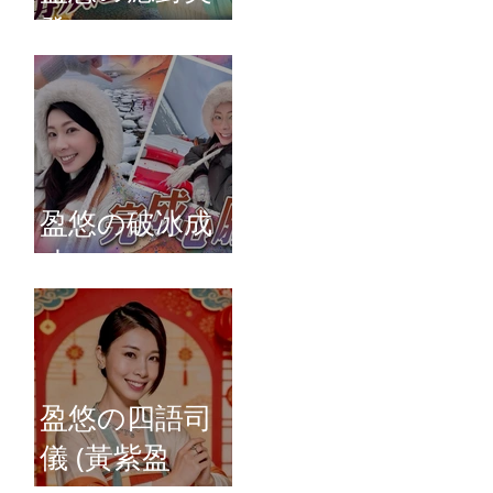
發
盈悠の破冰成
功
盈悠の四語司
儀 (黃紫盈