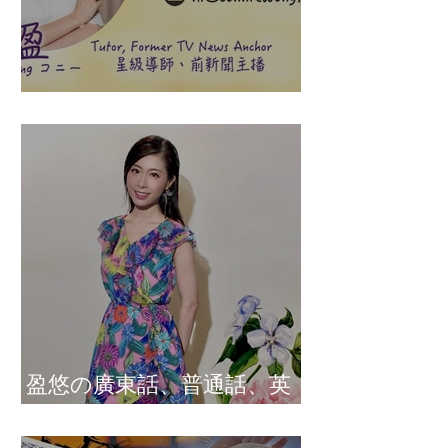
盈悠の說話溝通表達課程
盈悠の廣東話、普通話、英
文及日文司儀 黃紫盈