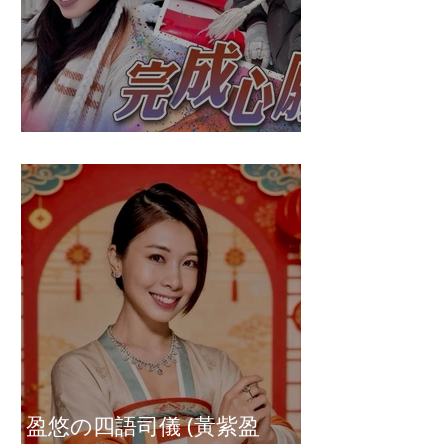
盈悠の破冰成功
盈悠の四語司儀 (黃紫盈