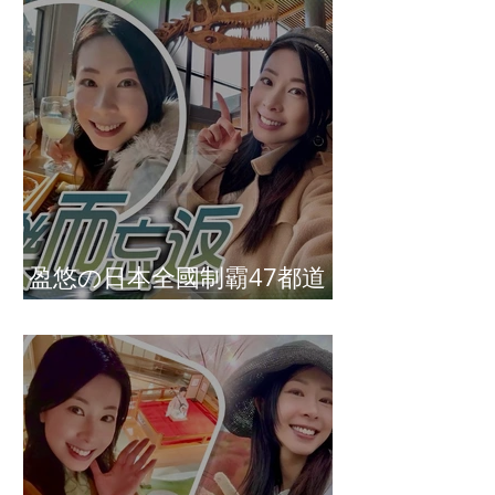
盈悠の日本全國制霸47都道
府縣達成