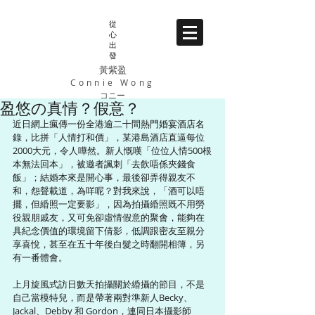
從
心
出
發
黃紫盈
Connie Wong
コニー
盈悠の真情？假意？
近日網上瘋傳一份全港逾二十間熱門婚宴酒店名
錄，比拼「人情打和價」，某港島酒店直逼每位
2000大元，令人嘩然。新人慨嘆「位位人情500根
本無法回本」，被邀者諷刺「去飲唔係夾錢食
飯」；結婚本來是開心事，最後卻弄得親友不
和，怨聲載道，為咩呢？對我來說，「酒可以唔
擺，但緍照一定要影」，因為拍攝緍照既不用勞
役親朋戚友，又可免卻虛情假意的聚會，能夠在
具紀念價值的環境留下倩影，低調跟密友至親分
享喜悅，甚至在五十年後白髮之時翻開相簿，另
有一番體會。 
上月旋風式訪日數天拍攝關於緍攝的節目，不是
自己當模特兒，而是帶著兩對準新人Becky、
Jackal、Debby 和 Gordon，連同日本攝影師