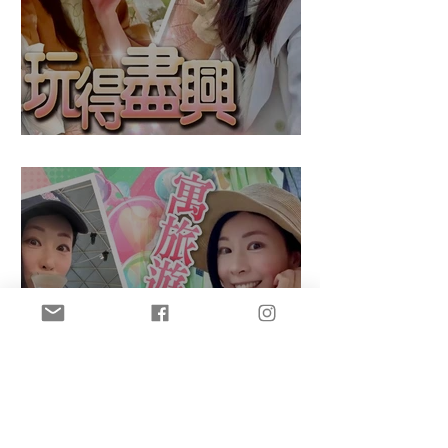
盈悠の鬼滅無限城