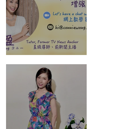
盈悠の說話溝通表達課程