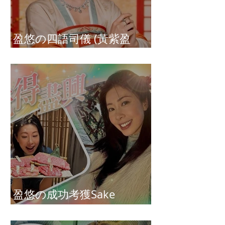
盈悠の四語司儀 (黃紫盈
Connie)
盈悠の成功考獲Sake
Diploma（清酒文憑）