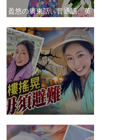
盈悠の廣東話、普通話、英
文及日文司儀 黃紫盈
盈悠の應對突發