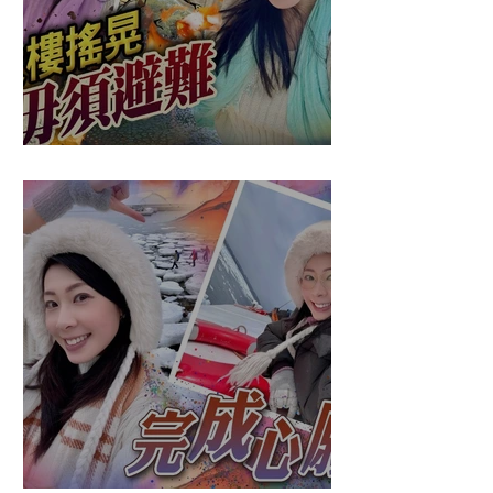
盈悠の應對突發