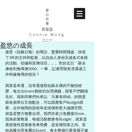
從
心
出
發
黃紫盈
Connie Wong
コニー
盈悠の成長
接受《頭條日報》的專訪，驚覺時間飛逝，快當
了3年的主持和監製，以自由人身份完成各式各樣
的活動、拍攝和宣傳項目。。。對於近日「蘇永
康收到侮辱價3000」一事，記者問我有否遇過工
作時被侮辱的情況？
我算是幸運，沒有遇過類似蘇永康的不愉快經
歷，每次出Event都收到合理價錢，跟客戶們關係
良好。我和同事們向來以「凡事有得傾」的態度
跟各個單位互相配合，可以因應客戶Budget調
整，合作無間的當然有友情價和更大減價空間。
前提是雙方都要合理。我們亦甚少免費接Show，
因為前輩教落，每個活動都會有Budget，就算是
善慈善性質都會有車馬費，是宣傳預算之內。若
純為曝光而免費出Event，會令整個行業發展不健