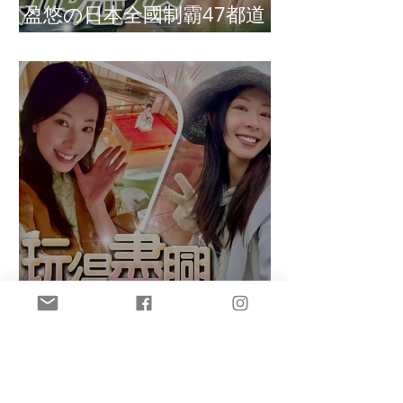
盈悠の日本全國制霸47都道
府縣達成
盈悠の鬼滅無限城