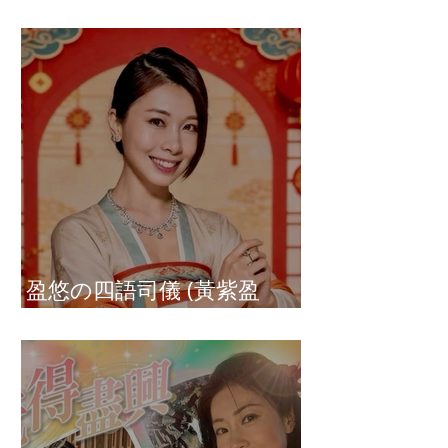
盈悠の破冰成功
盈悠の四語司儀 (黃紫盈
Connie)