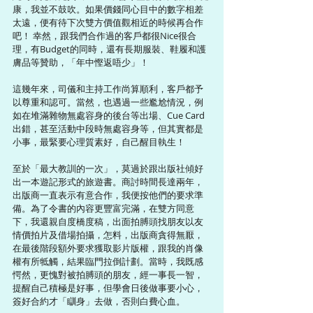
康，我並不鼓吹。如果價錢同心目中的數字相差
太遠，便有待下次雙方價值觀相近的時候再合作
吧！ 幸然，跟我們合作過的客戶都很Nice很合
理，有Budget的同時，還有長期服裝、鞋履和護
膚品等贊助，「年中慳返唔少」！
這幾年來，司儀和主持工作尚算順利，客戶都予
以尊重和認可。當然，也遇過一些尷尬情況，例
如在堆滿雜物無處容身的後台等出場、Cue Card
出錯，甚至活動中段時無處容身等，但其實都是
小事，最緊要心理質素好，自己醒目執生！
至於「最大教訓的一次」，莫過於跟出版社傾好
出一本遊記形式的旅遊書。商討時間長達兩年，
出版商一直表示有意合作，我便按他們的要求準
備。為了令書的內容更豐富完滿，在雙方同意
下，我還親自度橋度稿，出面拍膊頭找朋友以友
情價拍片及借場拍攝，怎料，出版商貪得無厭，
在最後階段額外要求獲取影片版權，跟我的肖像
權有所牴觸，結果臨門拉倒計劃。當時，我既感
愕然，更愧對被拍膊頭的朋友，經一事長一智，
提醒自己積極是好事，但學會日後做事要小心，
簽好合約才「瞓身」去做，否則白費心血。