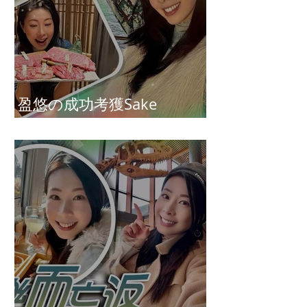
盈悠の成功考獲Sake
Diploma（清酒文憑）