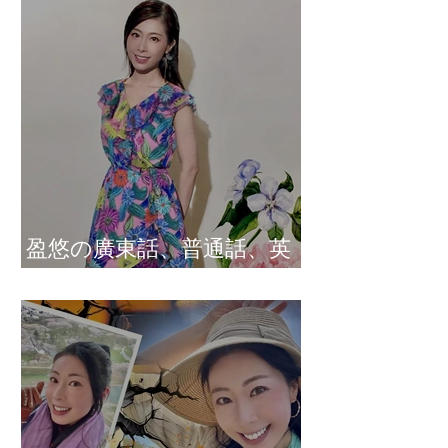
盈悠の廣東話、普通話、英
文及日文司儀 黃紫盈