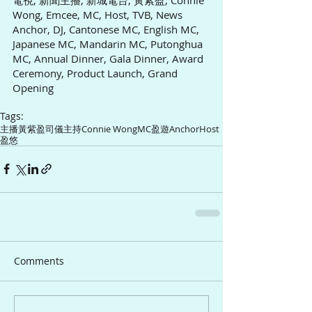
Wong, Emcee, MC, Host, TVB, News 
Anchor, DJ, Cantonese MC, English MC, 
Japanese MC, Mandarin MC, Putonghua 
MC, Annual Dinner, Gala Dinner, Award 
Ceremony, Product Launch, Grand 
Opening
Tags:
主播
黃紫盈
司儀
主持
Connie Wong
MC
盈遊
Anchor
Host
盈悠
Comments