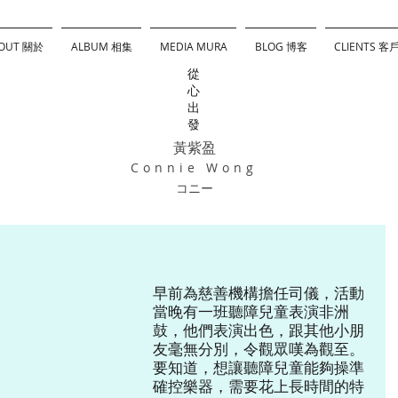
OUT 關於
ALBUM 相集
MEDIA MURA
BLOG 博客
CLIENTS 客
從
心
出
發
黃紫盈
Connie Wong
コニー
早前為慈善機構擔任司儀，活動
當晚有一班聽障兒童表演非洲
鼓，他們表演出色，跟其他小朋
友毫無分別，令觀眾嘆為觀至。
要知道，想讓聽障兒童能夠操準
確控樂器，需要花上長時間的特