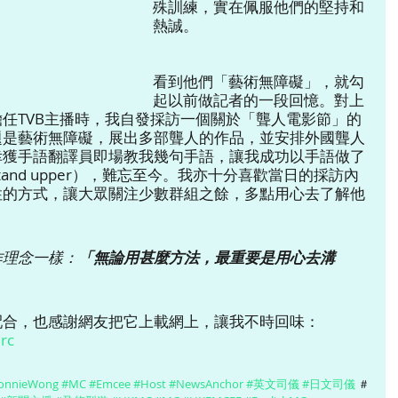
殊訓練，實在佩服他們的堅持和
熱誠。
看到他們「藝術無障礙」，就勾
起以前做記者的一段回憶。對上
任TVB主播時，我自發採訪一個關於「聾人電影節」的
題是藝術無障礙，展出多部聾人的作品，並安排外國聾人
幸獲手語翻譯員即場教我幾句手語，讓我成功以手語做了
and upper），難忘至今。我亦十分喜歡當日的採訪內
性的方式，讓大眾關注少數群組之餘，多點用心去了解他
作理念一樣：
「無論用甚麼方法，最重要是用心去溝
合，也感謝網友把它上載網上，讓我不時回味： 
rc
onnieWong
#MC
#Emcee
#Host
#NewsAnchor
#英文司儀
#日文司儀
 ＃