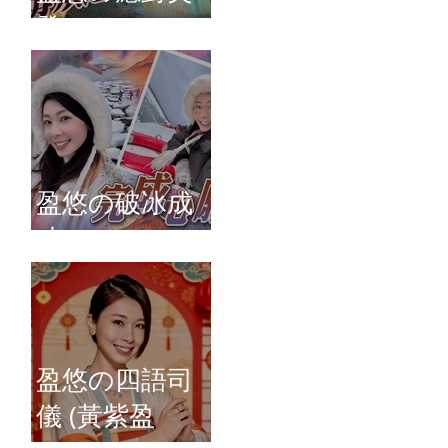
發
盈悠の破冰成
功
盈悠の四語司
儀 (黃紫盈