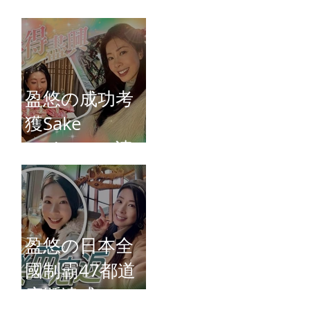
Connie)
盈悠の成功考
獲Sake
Diploma（清
酒文憑）
盈悠の日本全
國制霸47都道
府縣達成