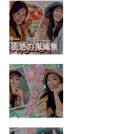
盈悠の鬼滅無
限城
盈悠のAI主持