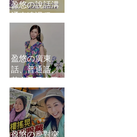
盈悠の說話溝
通表達課程
盈悠の廣東
話、普通話、
英文及日文司
儀 黃紫盈
盈悠の應對突