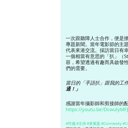
一次跟聽障人士合作，便是擔
專題新聞。當年電影節的主
代表來港交流。採訪當日有
一個相當有意思的「扒」（St
容，希望透過有趣而具啟發
們的需要。
當日的「手語扒」跟我的工
通！」
感謝當年攝影師和剪接師的配
https://youtu.be/DcwuIyMFJ
#司儀
#主持
#黃紫盈
#Conniewty
#C