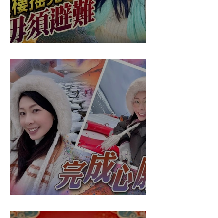
盈悠の應對突發
盈悠の破冰成功