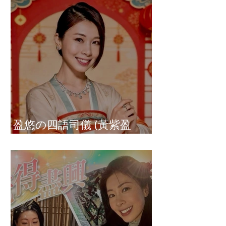
盈悠の四語司儀 (黃紫盈
Connie)