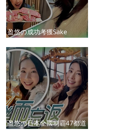
盈悠の成功考獲Sake
Diploma（清酒文憑）
盈悠の日本全國制霸47都道