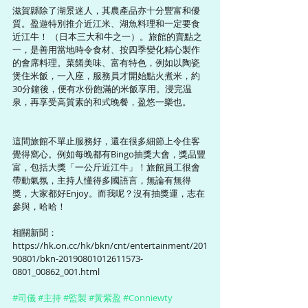
滋賀縣除了湖景迷人，其農產品亦十分豐富和優
質。盈遊特別推介近江米、湖魚料理和一定要食
近江牛！ （日本三大和牛之一）。旅館的賣點之
一，是善用當地時令食材、按四季變化精心製作
的會席料理。菜餚美味、富有特色，例如以陶瓷
煲住米飯，一入座，服務員才開始點火煮米，約
30分鐘後，便有水份飽滿的米飯享用。浸完温
泉，再享受高質素的和式晚餐，盈悠一樂也。
這間旅館不單止服務好，還在很多細節上令住客
覺得窩心。例如每晚都有Bingo抽獎大會，獎品豐
富，包括大獎「一公斤近江牛」！旅館員工很會
帶動氣氛，主持人懂得多國語言，無論有無得
獎，大家都好Enjoy。而我呢？沒有抽獎運，志在
參與，哈哈！
相關新聞： 
https://hk.on.cc/hk/bkn/cnt/entertainment/201
90801/bkn-20190801012611573-
0801_00862_001.html
#司儀
#主持
#監製
#黃紫盈
#Conniewty