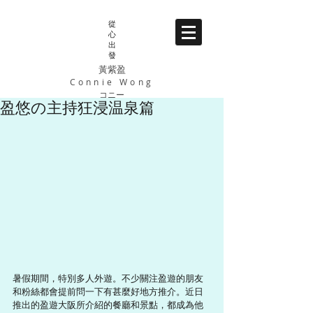
從
心
出
發
黃紫盈
Connie Wong
コニー
盈悠の主持狂浸温泉篇
暑假期間，特別多人外遊。不少關注盈遊的朋友
和粉絲都會提前問一下有甚麼好地方推介。近日
推出的盈遊大阪所介紹的餐廳和景點，都成為他