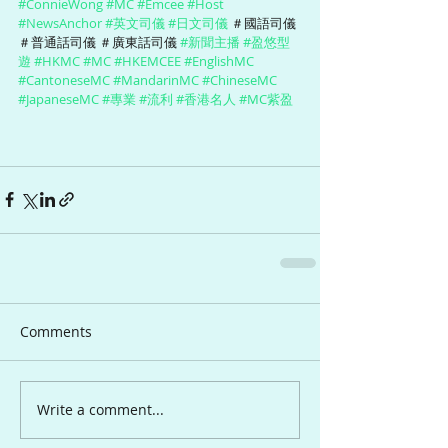
#ConnieWong
#MC
#Emcee
#Host
#NewsAnchor
#英文司儀
#日文司儀
 ＃國語司儀 
＃普通話司儀 ＃廣東話司儀 
#新聞主播
#盈悠型
遊
#HKMC
#MC
#HKEMCEE
#EnglishMC
#CantoneseMC
#MandarinMC
#ChineseMC
#JapaneseMC
#專業
#流利
#香港名人
#MC紫盈
Comments
Write a comment...