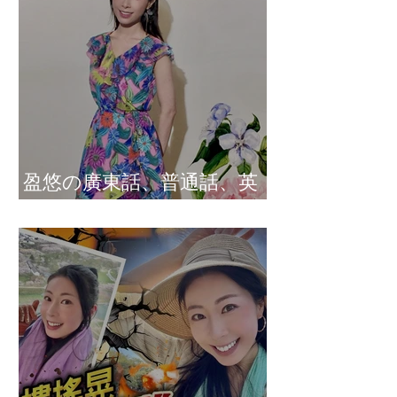
盈悠の廣東話、普通話、英
文及日文司儀 黃紫盈