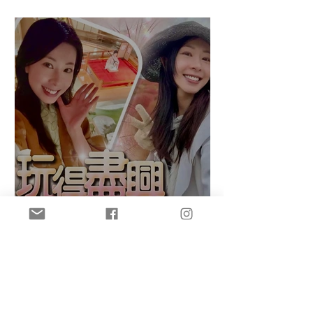
府縣達成
盈悠の鬼滅無限城