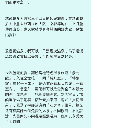
們的參考之一。
越來越多人喜歡三至四日的短途旅遊，亦越來越
多人中意去關西（如大阪、京都等地）。上月盈
遊再出發，為大家發掘更多關西的好去處，例如
滋賀縣。
盈遊愛温泉，我可以一日浸幾次温泉，為了邊浸
温泉邊欣賞日出美景，可以凌晨五點起身。
今次盈遊滋賀，體驗當地特色温泉旅館「湯元
館」，入住全館唯一一間「特別室」。「特別
室」有90平方米大，房內有兩個私人温泉，一個
室內，一個室外，兩個都可以欣賞到全日本最大
的湖「琵琶湖」，飽覧遼闊湖景。到埗當日，旅
館還準備了驚喜，額外安排享用主題式「貸切風
呂」，我選了寧靜治癒的「石之音」風呂。旅館
還有有其餘五個免費的温泉，不同樓層、不同設
計，光是到訪不同温泉區浸温泉，也可以享受大
半天時間。