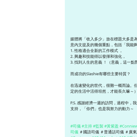
媒體將「收入多少」放在標題大多是
意內文提及的幾個重點，包括「我能夠堅
1. 性格適合全新的工作模式 ，
2. 興趣和技能得以發揮和強化，
3. 找到人生的意義 ！（意義，這一
而成功的Slashie有哪些主要特質？
在迅速變化的世代，很難一概而論。
定的生活中活得坦然，才能長久嘛～
P.S. 感謝經濟一週的訪問，過程
支持，「你們」也是我努力的動力～
#司儀
#主持
#監製
#黃紫盈
#Connie
司儀
 ＃國語司儀 ＃普通話司儀 ＃廣東