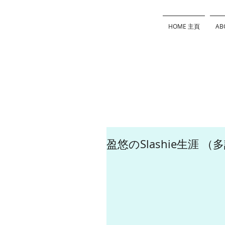
HOME 主頁
AB
盈悠のSlashie生涯 