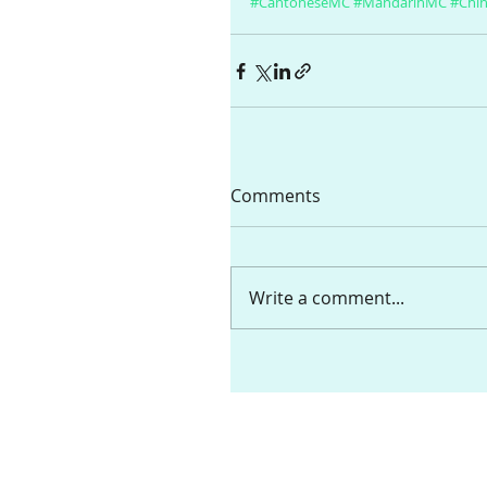
#CantoneseMC
#MandarinMC
#Chi
Comments
Write a comment...