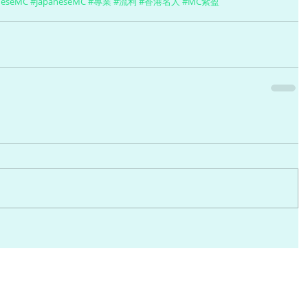
neseMC
#JapaneseMC
#專業
#流利
#香港名人
#MC紫盈