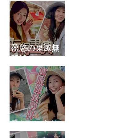
盈悠の鬼滅無
限城
盈悠のAI主持