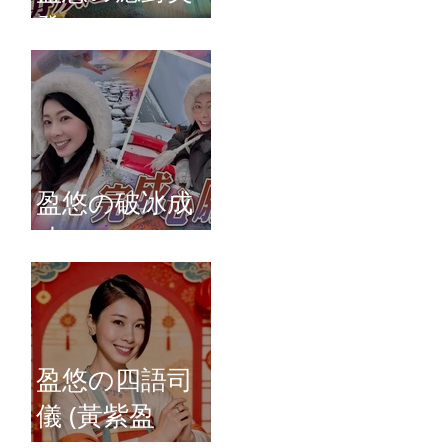
發
盈悠の破冰成
功
盈悠の四語司
儀 (黃紫盈