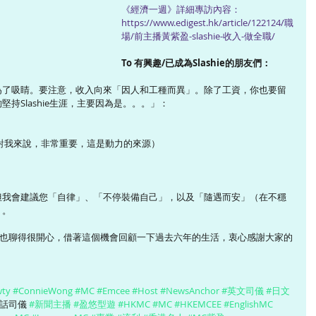
《經濟一週》詳細專訪內容：
https://www.edigest.hk/article/122124/職
場/前主播黃紫盈-slashie-收入-做全職/
To 有興趣/已成為Slashie的朋友們：
為了吸睛。要注意，收入向來「因人和工種而異」。除了工資，你也要留
持Slashie生涯，主要因為是。。。」：
點對我來說，非常重要，這是動力的來源）
但我會建議您「自律」、「不停裝備自己」，以及「隨遇而安」（在不穩
）。
中，我也聊得很開心，借著這個機會回顧一下過去六年的生活，衷心感謝大家的
wty
#ConnieWong
#MC
#Emcee
#Host
#NewsAnchor
#英文司儀
#日文
話司儀 
#新聞主播
#盈悠型遊
#HKMC
#MC
#HKEMCEE
#EnglishMC