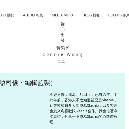
OUT 關於
ALBUM 相集
MEDIA MURA
BLOG 博客
CLIENTS 客
從
心
出
發
黃紫盈
Connie Wong
コニー
（多語司儀・編輯監製）
不經不覺，成為「Slashie」已有六年。由
六年前，香港人不太知道甚麼是Slashie，
到愈來愈越多人想成為Slashie，以及客戶
也愈來愈喜歡跟Slashie合作。我也借著今
次專訪，分享一下成為Slashie的心路歷程
吧。