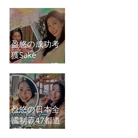
Connie)
盈悠の成功考
獲Sake
Diploma（清
酒文憑）
盈悠の日本全
國制霸47都道
府縣達成