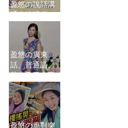
盈悠の說話溝
通表達課程
盈悠の廣東
話、普通話、
英文及日文司
儀 黃紫盈
盈悠の應對突