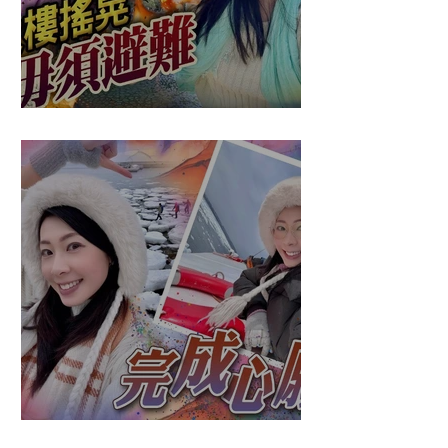
盈悠の應對突發
盈悠の破冰成功