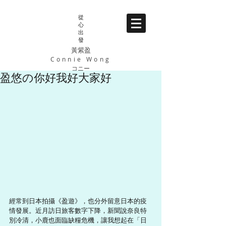
從
心
出
發
黃紫盈
Connie Wong
コニー
盈悠の你好我好大家好
經常到日本拍攝《盈遊》，也分外留意日本的疫
情發展。近月訪日旅客數字下降，新聞說奈良特
別冷清，小鹿也面臨缺糧危機，讓我想起在「日