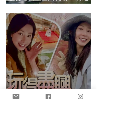
府縣達成
盈悠の鬼滅無限城