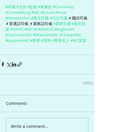
#司儀
#主持
#監製
#黃紫盈
#Conniewty
#ConnieWong
#MC
#Emcee
#Host
#NewsAnchor
#英文司儀
#日文司儀
 ＃國語司儀 
＃普通話司儀 ＃廣東話司儀 
#新聞主播
#盈悠型
遊
#HKMC
#MC
#HKEMCEE
#EnglishMC
#CantoneseMC
#MandarinMC
#ChineseMC
#JapaneseMC
#專業
#流利
#香港名人
#MC紫盈
Comments
Write a comment...