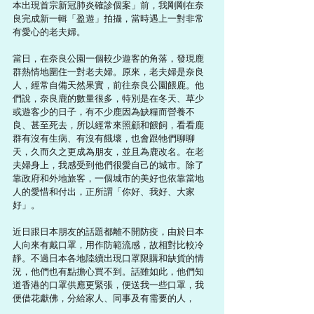
本出現首宗新冠肺炎確診個案」前，我剛剛在奈
良完成新一輯「盈遊」拍攝，當時遇上一對非常
有愛心的老夫婦。
當日，在奈良公園一個較少遊客的角落，發現鹿
群熱情地圍住一對老夫婦。原來，老夫婦是奈良
人，經常自備天然果實，前往奈良公園餵鹿。他
們說，奈良鹿的數量很多，特別是在冬天、草少
或遊客少的日子，有不少鹿因為缺糧而營養不
良、甚至死去，所以經常來照顧和餵飼，看看鹿
群有沒有生病、有沒有餓壞，也會跟牠們聊聊
天，久而久之更成為朋友，並且為鹿改名。在老
夫婦身上，我感受到他們很愛自己的城市。除了
靠政府和外地旅客，一個城市的美好也依靠當地
人的愛惜和付出，正所謂「你好、我好、大家
好」。
近日跟日本朋友的話題都離不開防疫，由於日本
人向來有戴口罩，用作防範流感，故相對比較冷
靜。不過日本各地陸續出現口罩限購和缺貨的情
況，他們也有點擔心買不到。話雖如此，他們知
道香港的口罩供應更緊張，便送我一些口罩，我
便借花獻佛，分給家人、同事及有需要的人，