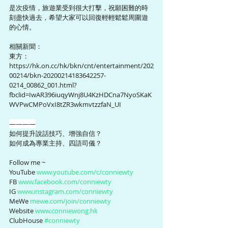
是次疫情，旅遊業受到很大打擊，祝願困難的時
刻盡快過去，希望大家可以回復輕輕鬆鬆周圍遊
的心情。
相關新聞：
東方： 
https://hk.on.cc/hk/bkn/cnt/entertainment/202
00214/bkn-20200214183642257-
0214_00862_001.html?
fbclid=IwAR396iuqyWnj8U4KzHDCna7NyoSKaK
WVPwCMPoVxI8tZR3wkmvtzzfaN_UI
————
如何提升說話技巧、增強自信？
如何成為專業主持、四語司儀？
Follow me ~
YouTube 
www.youtube.com/c/conniewty
FB 
www.facebook.com/conniewty
IG 
www.instagram.com/conniewty
MeWe 
mewe.com/join/conniewty
Website 
www.conniewong.hk
ClubHouse 
#conniewty