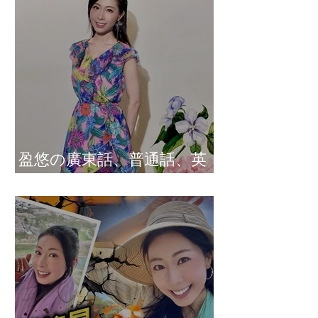
盈悠の廣東話、普通話、英
文及日文司儀 黃紫盈