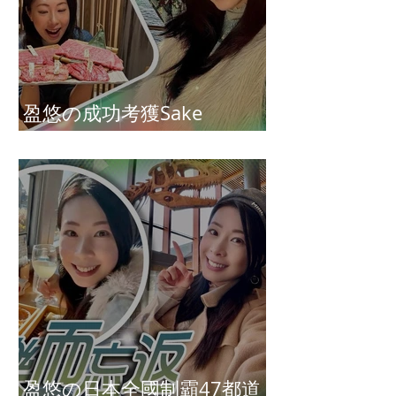
盈悠の成功考獲Sake
Diploma（清酒文憑）
盈悠の日本全國制霸47都道