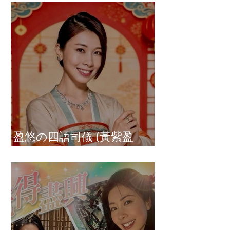
盈悠の四語司儀 (黃紫盈
Connie)