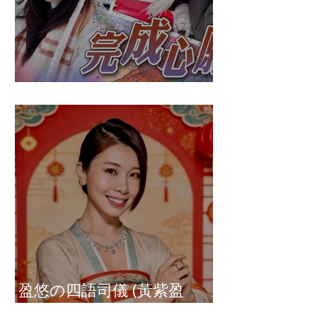
盈悠の破冰成功
盈悠の四語司儀 (黃紫盈
Connie)