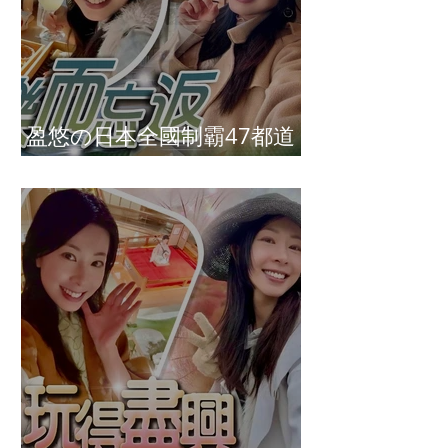
盈悠の日本全國制霸47都道
府縣達成