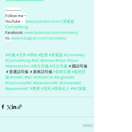
————
Follow me ~
YouTube： 
www.youtube.com/c/黃紫盈
ConnieWong
Facebook: 
www.facebook.com/conniewty
IG: 
www.instagram.com/conniewty
#司儀
#主持
#導師
#監製
#黃紫盈
#Conniewty
#ConnieWong
#MC
#Emcee
#Host
#Tutor
#NewsAnchor
#英文司儀
#日文司儀
 ＃國語司儀 
＃普通話司儀 ＃廣東話司儀 
#新聞主播
#盈悠型
遊
#HKMC
#MC
#HKEMCEE
#EnglishMC
#CantoneseMC
#MandarinMC
#ChineseMC
#JapaneseMC
#專業
#流利
#香港名人
#MC紫盈