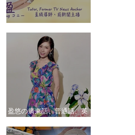
盈悠の說話溝通表達課程
盈悠の廣東話、普通話、英
文及日文司儀 黃紫盈