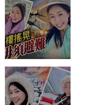
盈悠の應對突發