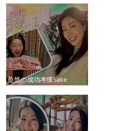
盈悠の成功考獲Sake
Diploma（清酒文憑）