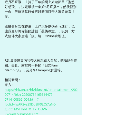
近月不宜飛，主持了三年的網上旅遊節目「盈悠
好想飛」，決定最後一集於8月底播出，然後暫別
一會，等待適當時候再以新面目帶大家盈遊看世
界。
這幾個月安在香港，工作大多以Online進行，也
讓我更好籌備新的計劃「盈悠教室」，以另一方
式陪伴大家度過「疫」境，Online齊增值。
P.S. 最後幾集內容帶大家親親大自然，體驗結合農
圃、美食、露營與一身的「日式Farm 
Glamping」，及分享Glamping食譜等。
相關新聞：
東方： 
https://hk.on.cc/hk/bkn/cnt/entertainment/202
00714/bkn-20200714165114477-
0714_00862_001.html?
fbclid=IwAR2vs29Dq8IF9LOi7uN6-
guCC_MVHhbtTXTFk_ODW-
lGZweILpumDdADS9Y