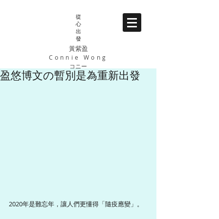
從
心
出
發
黃紫盈
Connie Wong
コニー
盈悠博文の暫別是為重新出發
2020年是難忘年，讓人們更懂得「隨疫應變」。