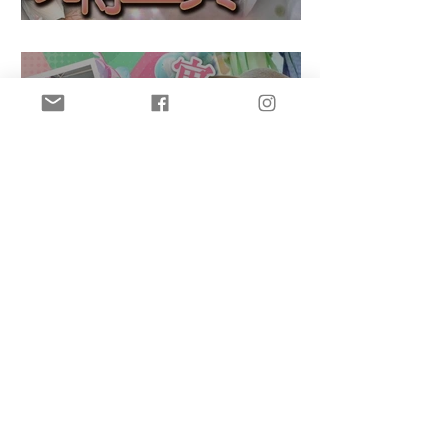
盈悠の鬼滅無限城
盈悠のAI主持