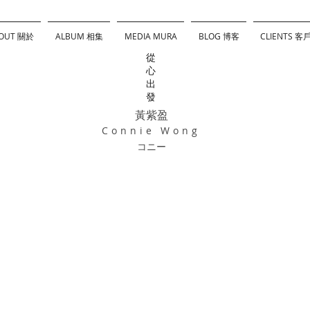
OUT 關於
ALBUM 相集
MEDIA MURA
BLOG 博客
CLIENTS 客
從
心
出
發
黃紫盈
Connie Wong
コニー