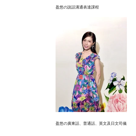
盈悠の說話溝通表達課程
盈悠の廣東話、普通話、英文及日文司儀
黃紫盈