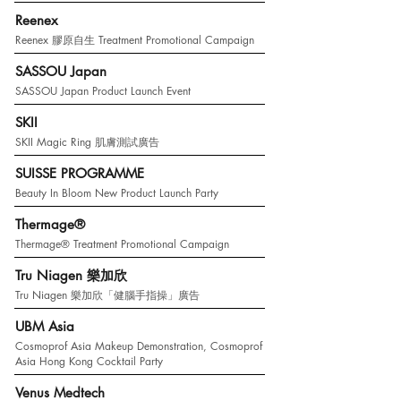
Reenex
Reenex 膠原自生 Treatment Promotional Campaign
SASSOU Japan
SASSOU Japan Product Launch Event
SKII
SKII Magic Ring 肌膚測試廣告
SUISSE PROGRAMME
Beauty In Bloom New Product Launch Party
Thermage®
Thermage® Treatment Promotional Campaign
Tru Niagen 樂加欣
Tru Niagen 樂加欣「健腦手指操」廣告
UBM Asia
Cosmoprof Asia Makeup Demonstration, Cosmoprof
Asia Hong Kong Cocktail Party
Venus Medtech