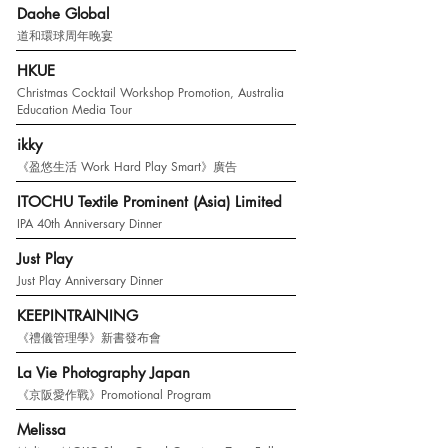
Daohe Global
道和環球周年晚宴
HKUE
Christmas Cocktail Workshop Promotion, Australia
Education Media Tour
ikky
《盈悠生活 Work Hard Play Smart》廣告
ITOCHU Textile Prominent (Asia) Limited
IPA 40th Anniversary Dinner
Just Play
Just Play Anniversary Dinner
KEEPINTRAINING
《禮儀管理學》新書發布會
La Vie Photography Japan
《京阪愛作戰》Promotional Program
Melissa