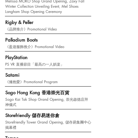
Melissa MOKO Shop Grand Opening, Zaxy Fall
Winter Collection Unveiling Event, Mel Shoes
Langham Shop Opening Ceremony
Rigby & Peller
《品牌推介》Promotional Video
Palladium Boots
《盈遊服飾推介》Promotional Video
PlayStation
PS VR 直播節目「最高の一人娯楽」
Satami
《擁抱愛》Promotional Program
Sogo Hong Kong 香港崇光百貨
Sogo Kai Tak Shop Grand Opening, 崇光啟德店拜
神儀式
Storefriendly 儲存易迷你倉
Storefriendly Tower Grand Opening, 儲存易集團中心
揭幕禮