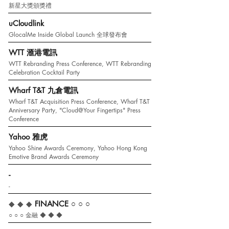
新星大獎頒獎禮
uCloudlink
GlocalMe Inside Global Launch 全球發布會
WTT 滙港電訊
WTT Rebranding Press Conference, WTT Rebranding
Celebration Cocktail Party
Wharf T&T 九倉電訊
Wharf T&T Acquisition Press Conference, Wharf T&T
Anniversary Party, "Cloud@Your Fingertips" Press
Conference
Yahoo 雅虎
Yahoo Shine Awards Ceremony, Yahoo Hong Kong
Emotive Brand Awards Ceremony
-
-
◆ ◆ ◆
FINANCE
○ ○ ○
○ ○ ○
金融 ◆ ◆ ◆