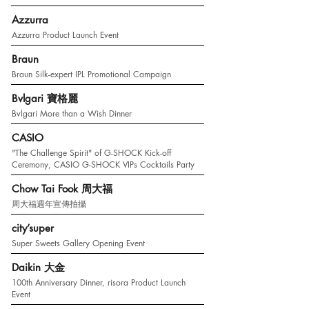
Azzurra
Azzurra Product Launch Event
Braun
Braun Silk-expert IPL Promotional Campaign
Bvlgari 寶格麗
Bvlgari More than a Wish Dinner
CASIO
"The Challenge Spirit" of G-SHOCK Kick-off
Ceremony, CASIO G-SHOCK VIPs Cocktails Party
Chow Tai Fook 周大福
周大福週年宣傳拍攝
city’super
Super Sweets Gallery Opening Event
Daikin 大金
100th Anniversary Dinner, risora Product Launch
Event