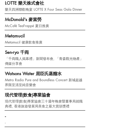
LOTTE 樂天株式會社
樂天四洲聯歡晚宴 LOTTE X Four Seas Gala Dinner
McDonald's 麥當勞
McCafé TeaFrappé 夏日推廣
Metamucil
Metamucil 健康飲食推廣
Sen-ryo 千両
「千両職人揭幕禮」新聞發布會, 「青森觀光物產」
傳媒分享會
Watsons Water 屈臣氏蒸餾水
Metro Radio Pure and Boundless Concert 新城超越
界限至清至純音樂會
現代管理(飲食)專業協會
現代管理(飲食)專業協會三十週年晚會暨董事局就職
典禮, 香港旅遊發展局美食之最大賞頒獎禮
-
-