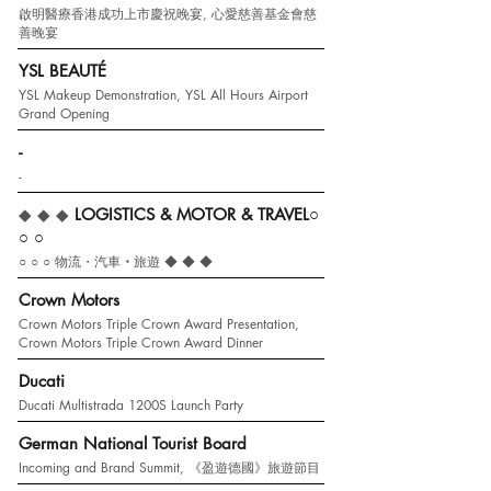
啟明醫療香港成功上市慶祝晚宴, 心愛慈善基金會慈
善晚宴
YSL BEAUTÉ
YSL Makeup Demonstration, YSL All Hours Airport
Grand Opening
-
-
◆ ◆ ◆
LOGISTICS
&
MOTOR & TRAVEL
○
○ ○
○ ○ ○
物流・
汽車
・
旅遊 ◆ ◆ ◆
Crown Motors
Crown Motors Triple Crown Award Presentation,
Crown Motors Triple Crown Award Dinner
Ducati
Ducati Multistrada 1200S Launch Party
German National Tourist Board
Incoming and Brand Summit, 《盈遊德國》旅遊節目