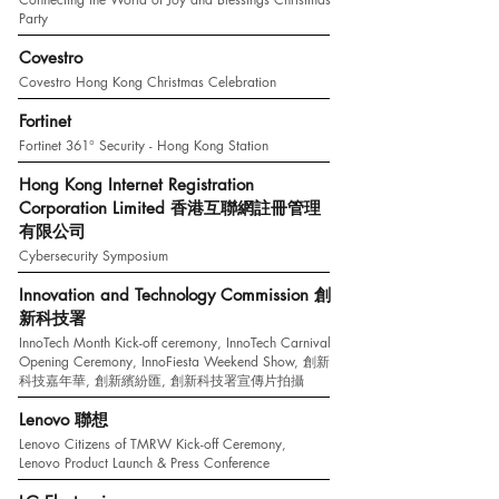
Party
Covestro
Covestro Hong Kong Christmas Celebration
Fortinet
Fortinet 361° Security - Hong Kong Station
Hong Kong Internet Registration
Corporation Limited 香港互聯網註冊管理
有限公司
Cybersecurity Symposium
Innovation and Technology Commission 創
新科技署
InnoTech Month Kick-off ceremony, InnoTech Carnival
Opening Ceremony, InnoFiesta Weekend Show, 創新
科技嘉年華, 創新繽紛匯, 創新科技署宣傳片拍攝
Lenovo 聯想
Lenovo Citizens of TMRW Kick-off Ceremony,
Lenovo Product Launch & Press Conference