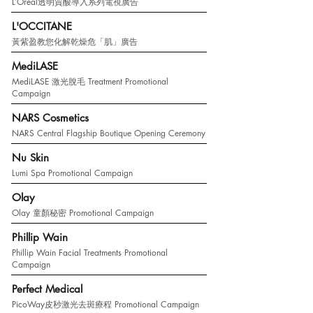
L’Oréal透明質酸導入系列電視廣告
L'OCCITANE
黃紫盈教您化解乾燥危「肌」廣告
MediLASE
MediLASE 激光脫毛 Treatment Promotional
Campaign
NARS Cosmetics
NARS Central Flagship Boutique Opening Ceremony
Nu Skin
Lumi Spa Promotional Campaign
Olay
Olay 童顏秘密 Promotional Campaign
Phillip Wain
Phillip Wain Facial Treatments Promotional
Campaign
Perfect Medical
PicoWay皮秒激光去斑療程 Promotional Campaign