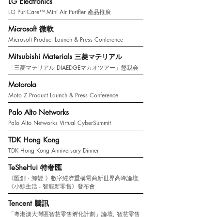
LG Electronics
LG PuriCare™ Mini Air Purifier 產品推廣
Microsoft 微軟
Microsoft Product Launch & Press Conference
Mitsubishi Materials
三菱マテリアル
「三菱マテリアル DIAEDGEマカオツアー」懇親会
Motorola
Moto Z Product Launch & Press Conference
Palo Alto Networks
Palo Alto Networks Virtual CyberSummit
TDK Hong Kong
TDK Hong Kong Anniversary Dinner
TeSheHui 特奢匯
《匯創・鯨變 》數字經濟重構電商新世界高峰論壇,
《小鯨生活 - 智能新零售》發布會
Tencent 騰訊
「粵港澳大灣區智慧零售孵化計劃」論壇, 智慧零售