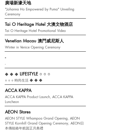
廣場新濠天地
"Johanna Ho Empowered by Puma" Unveiling
Ceremony
Tai O Heritage Hotel 大澳文物酒店
Tai O Heritage Hotel Promotional Video
Venetian Macau 澳門威尼斯人
Winter in Venice Opening Ceremony
-
-
◆ ◆ ◆
LIFESTYLE
○ ○ ○
○ ○ ○
時尚生活 ◆ ◆ ◆
ACCA KAPPA
ACCA KAPPA Product Launch, ACCA KAPPA
Luncheon
AEON Stores
AEON STYLE Whampoa Grand Opening, AEON
STYLE Kornhill Grand Opening Ceremony, AEON日
本傳統樁年糕賀正月典禮