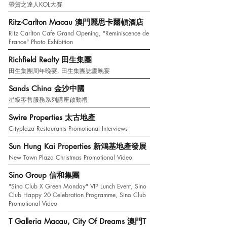
​帶貨之達人KOL大賽
Ritz-Carlton Macau‎ 澳門麗思卡爾頓酒店
Ritz Carlton Cafe Grand Opening, "Reminiscence de
France" Photo Exhibition
Richfield Realty 田生集團
田生集團周年晚宴, 田生集團誌慶晚宴
Sands China 金沙中國
星級零售服務系列講座啟動禮
Swire Properties 太古地產
Cityplaza Restaurants Promotional Interviews
Sun Hung Kai Properties 新鴻基地產發展
New Town Plaza Christmas Promotional Video
Sino Group 信和集團
"Sino Club X Green Monday" VIP Lunch Event, Sino
Club Happy 20 Celebration Programme, Sino Club
Promotional Video
T Galleria Macau, City Of Dreams 澳門T