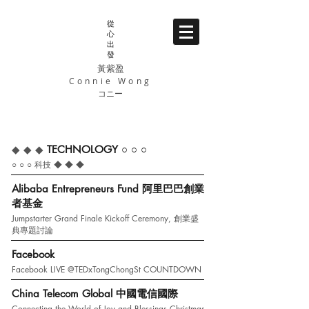
從
心
出
發
黃紫盈
Connie Wong
コニー
EMCEE & EVENTS
司儀主持・廣告活動
◆ ◆ ◆
TECHNOLOGY ○ ○ ○
○ ○ ○
科技 ◆ ◆ ◆
Alibaba Entrepreneurs Fund 阿里巴巴創業
者基金
Jumpstarter Grand Finale Kickoff Ceremony, 創業盛
典專題討論
Facebook
Facebook LIVE @TEDxTongChongSt COUNTDOWN
China Telecom Global 中國電信國際
Connecting the World of Joy and Blessings Christmas