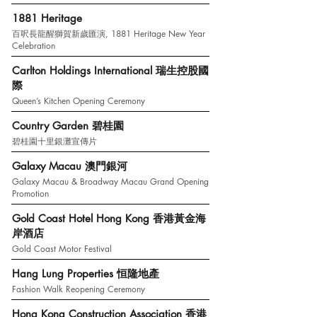
1881 Heritage
百呎長龍醒獅賀新歲匯演, 1881 Heritage New Year
Celebration
Carlton Holdings International 瑞生控股國
際
Queen’s Kitchen Opening Ceremony
Country Garden 碧桂園
碧桂園十里銀灘宣傳片
Galaxy Macau 澳門銀河
Galaxy Macau & Broadway Macau Grand Opening
Promotion
Gold Coast Hotel Hong Kong 香港黃金海
岸酒店
Gold Coast Motor Festival
Hang Lung Properties 恒隆地產
Fashion Walk Reopening Ceremony
Hong Kong Construction Association 香港