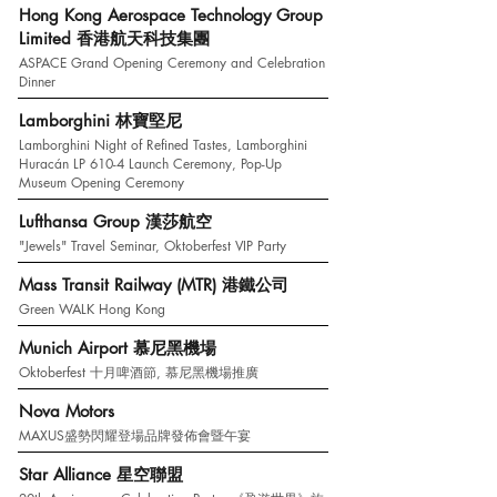
Hong Kong Aerospace Technology Group
Limited
香港航天科技集團
ASPACE Grand Opening Ceremony and Celebration
Dinner
Lamborghini 林寶堅尼
Lamborghini Night of Refined Tastes, Lamborghini
Huracán LP 610-4 Launch Ceremony, Pop-Up
Museum Opening Ceremony
Lufthansa Group 漢莎航空
"Jewels" Travel Seminar, Oktoberfest VIP Party
Mass Transit Railway (MTR) 港鐵公司
Green WALK Hong Kong
Munich Airport 慕尼黑機場
Oktoberfest 十月啤酒節, 慕尼黑機場推廣
Nova Motors
MAXUS盛勢閃耀登場品牌發佈會暨午宴
Star Alliance 星空聯盟