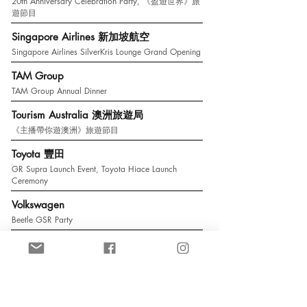
20th Anniversary Celebration Party, 《盈遊世界》旅
遊節目
Singapore Airlines 新加坡航空
Singapore Airlines SilverKris Lounge Grand Opening
TAM Group
TAM Group Annual Dinner
Tourism Australia 澳洲旅遊局
《主播帶你遊澳洲》旅遊節目
Toyota 豐田
GR Supra Launch Event, Toyota Hiace Launch
Ceremony
Volkswagen
Beetle GSR Party
-
-
◆ ◆
GOVT・CHARITY・NGO ○ ○
○ ○
政府
・
慈善
・
非政府組織 ◆ ◆