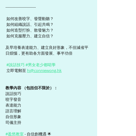
-------------------------
 如何改善咬字、發聲動聽？
 如何組織說話、引起共鳴？
 如何造型打扮、散發魅力？
 如何克服壓力、建立自信？
及早培養表達能力、建立良好形象，不但減省平
日煩惱，更有助各方面發展、事半功倍 
#說話技巧
#男女老少都啱學
 立即電郵至 
hi@conniewong.hk
教學內容 （包括但不限於）：  
說話技巧
咬字發音
表達能力
語言理解
自信形象
司儀主持
#盈悠教室
 - 自信創機遇 🌟