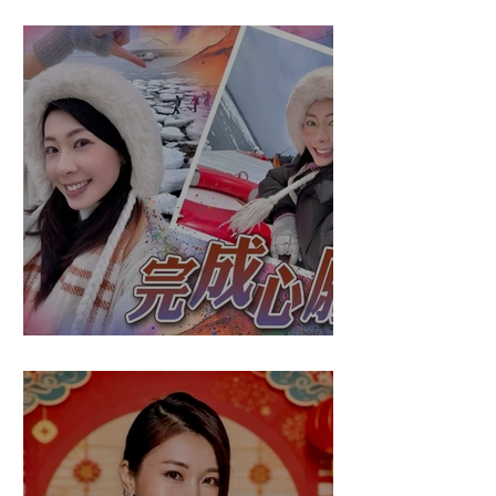
盈悠の應對突發
盈悠の破冰成功