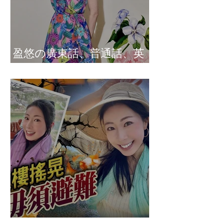
盈悠の廣東話、普通話、英
文及日文司儀 黃紫盈