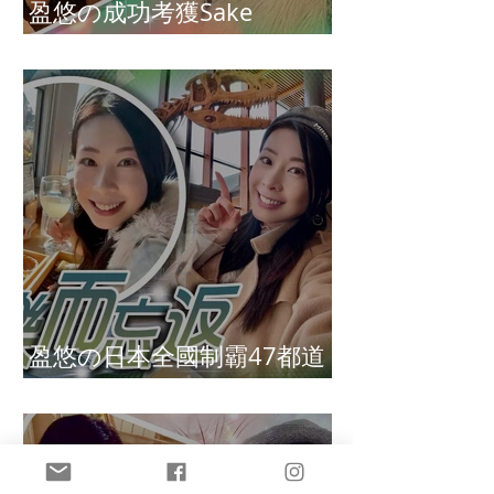
盈悠の成功考獲Sake
Diploma（清酒文憑）
盈悠の日本全國制霸47都道
府縣達成