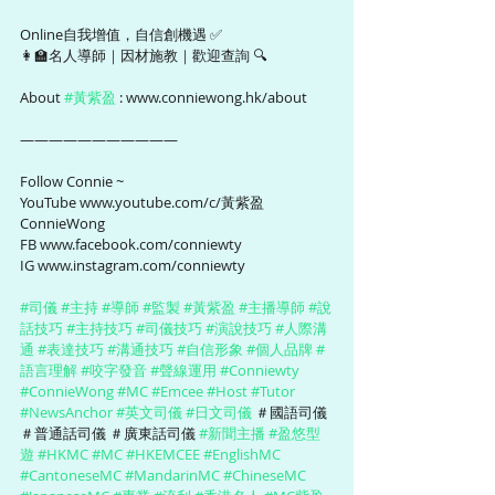
Online自我增值，自信創機遇 ✅
👩‍🏫名人導師｜因材施教｜歡迎查詢 🔍
About 
#黃紫盈
 : www.conniewong.hk/about 
———————————
Follow Connie ~ 
YouTube www.youtube.com/c/黃紫盈
ConnieWong 
FB www.facebook.com/conniewty
IG www.instagram.com/conniewty
#司儀
#主持
#導師
#監製
#黃紫盈
#主播導師
#說
話技巧
#主持技巧
#司儀技巧
#演說技巧
#人際溝
通
#表達技巧
#溝通技巧
#自信形象
#個人品牌
#
語言理解
#咬字發音
#聲線運用
#Conniewty
#ConnieWong
#MC
#Emcee
#Host
#Tutor
#NewsAnchor
#英文司儀
#日文司儀
 ＃國語司儀 
＃普通話司儀 ＃廣東話司儀 
#新聞主播
#盈悠型
遊
#HKMC
#MC
#HKEMCEE
#EnglishMC
#CantoneseMC
#MandarinMC
#ChineseMC