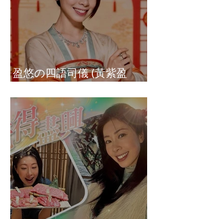
盈悠の四語司儀 (黃紫盈
Connie)