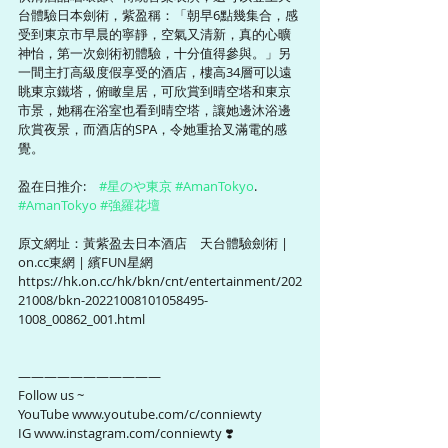
台體驗日本劍術，紫盈稱：「朝早6點幾集合，感
受到東京市早晨的寧靜，空氣又清新，真的心曠
神怡，第一次劍術初體驗，十分值得參與。」另
一間主打高級度假享受的酒店，樓高34層可以遠
眺東京鐵塔，俯瞰皇居，可欣賞到晴空塔和東京
市景，她稱在浴室也看到晴空塔，讓她邊沐浴邊
欣賞夜景，而酒店的SPA，令她重拾叉滿電的感
覺。
盈在日推介:　
#星のや東京
#AmanTokyo
.  
#AmanTokyo
#強羅花壇
原文網址：黃紫盈去日本酒店　天台體驗劍術 | 
on.cc東網 | 繽FUN星網 
https://hk.on.cc/hk/bkn/cnt/entertainment/202
21008/bkn-20221008101058495-
1008_00862_001.html
———————————
Follow us ~ 
YouTube www.youtube.com/c/conniewty
IG www.instagram.com/conniewty ❣️