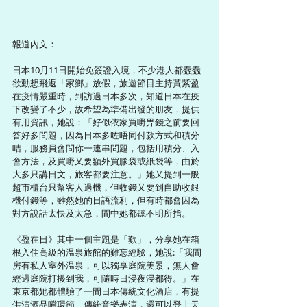
報道內文：
日本10月11日開始免簽證入境，不少港人都蠢蠢
欲動想飛返「家鄉」放假，旅遊節目主持黃紫盈
在疫情嚴重時，到訪過日本多次，知道日本在疫
下改變了不少，故希望為準備出發的朋友，提供
有用資訊，她說：「好似依家買嘢畀錢之前要回
答好多問題，因為日本多咗唔同付款方式和積分
咭，服務員會問你一連串問題，包括用積分、入
會方法，及買嘢又要額外買膠袋或紙袋等，由於
大多只講日文，旅客都要注意。」她又提到一般
超市櫃台只幫客人過機，但收錢又要到自助收銀
機付錢等，雖然她的日語流利，但有時都會因為
對方說話太快及太急，間中她都聽不明所指。
《盈在日》其中一個主題是「歎」，分享她在箱
根入住高級的温泉旅館的難忘經驗，她說:「我間
房有私人室外温泉，可以獨享庭院美景，無人會
經過庭院打擾到我，可隨時日浸夜浸都得。」在
東京都她都體驗了一間日本傳統文化酒店，有提
供清酒品嚐環節、傳統音樂表演，還可以登上天