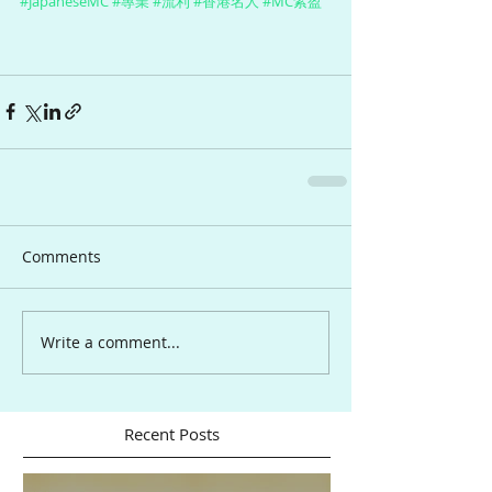
#JapaneseMC
#專業
#流利
#香港名人
#MC紫盈
Comments
Write a comment...
Recent Posts