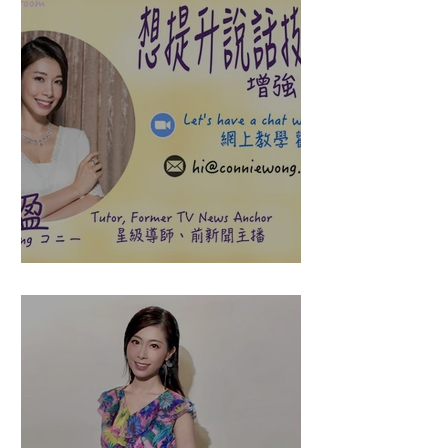
盈悠の說話溝通表達課程