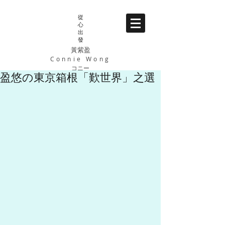
從
心
出
發
黃紫盈
Connie Wong
コニー
盈悠の東京箱根「歎世界」之選