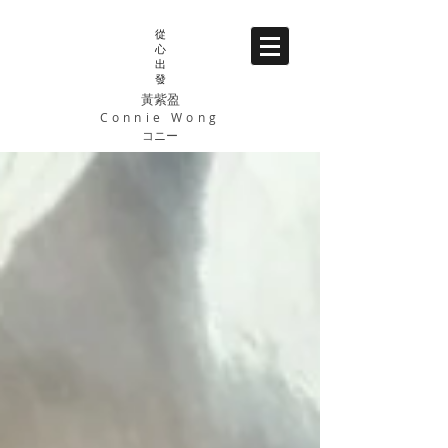
從
心
出
發
黃紫盈
Connie Wong
コニー