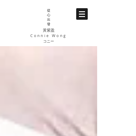
從
心
出
發
黃紫盈
Connie Wong
コニー