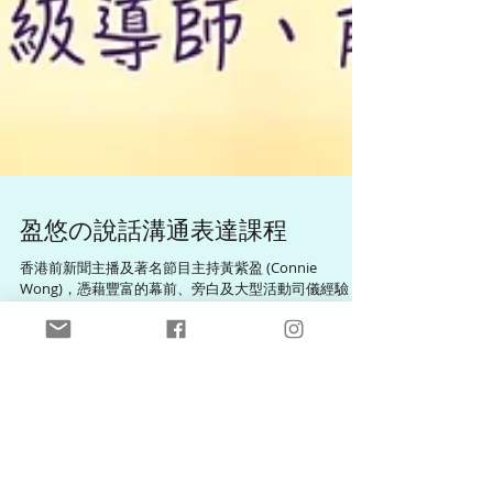
盈悠の說話溝通表達課程
香港前新聞主播及著名節目主持黃紫盈 (Connie
Wong)，憑藉豐富的幕前、旁白及大型活動司儀經驗，
創辦了個人培訓品牌「盈悠教室」。她經常獲邀為各大
商業機構、學校及團體擔任導師，開辦高質素的口才與
形象課程。 黃紫盈「盈悠教室」說話技巧課程特色： 全
方位教學內容：課程涵蓋溝通表達、增強自信、邏輯組
織、咬字修正、語言理解、台風肢體語言及司儀主持等
實戰訓練。教導學員善用不同方法與講稿內容完美融
合，克服緊張並建立自信形象。 對象多元、因材施教：