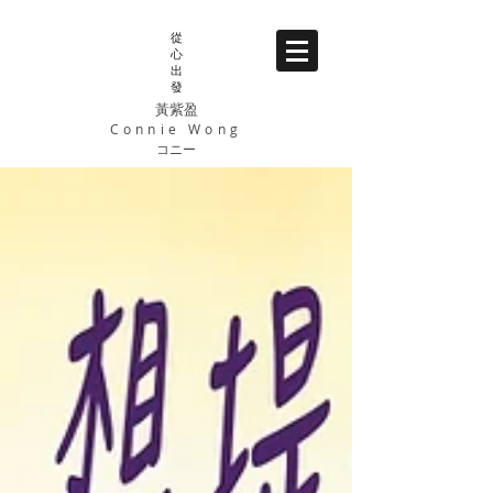
從
心
出
發
黃紫盈
Connie Wong
コニー