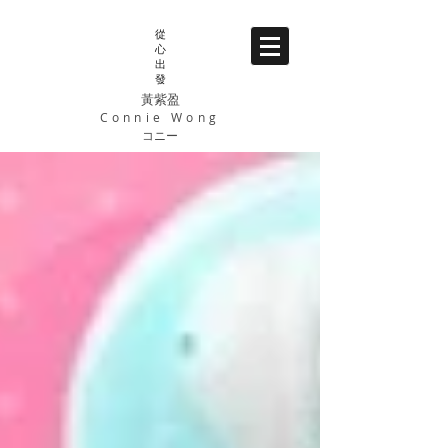
從
心
出
發
黃紫盈
Connie Wong
コニー