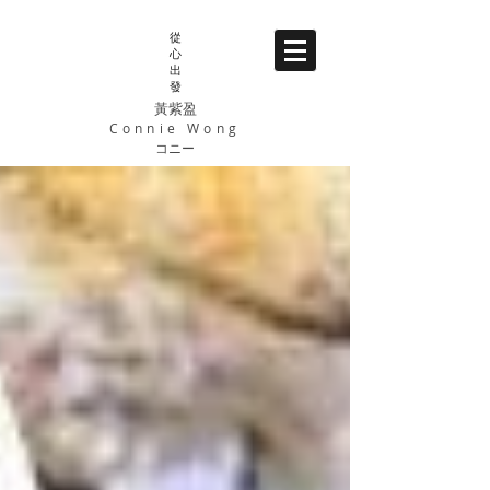
從
心
出
發
黃紫盈
Connie Wong
コニー