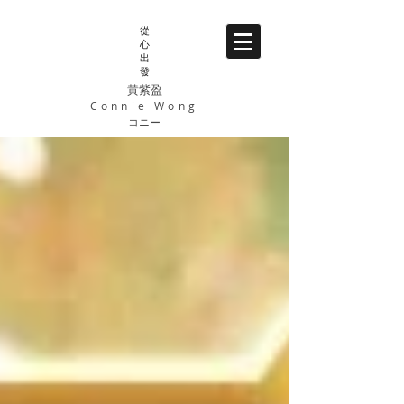
從
心
出
發
黃紫盈
Connie Wong
コニー