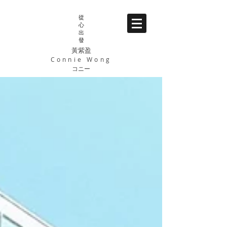
從
心
出
發
黃紫盈
Connie Wong
コニー