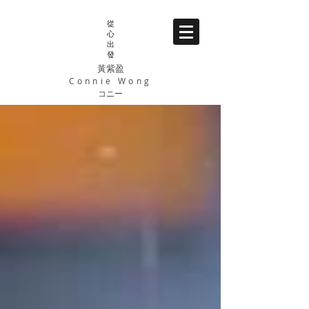
從
心
出
發
黃紫盈
Connie Wong
コニー