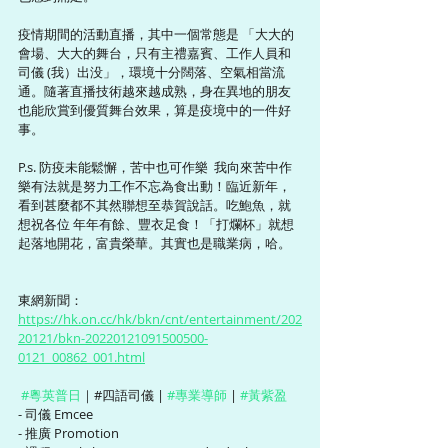
疫情期間的活動直播，其中一個常態是 「大大的
會場、大大的舞台，只有主禮嘉賓、工作人員和
司儀 (我）出没」，環境十分闊落、空氣相當流
通。隨著直播技術越來越成熟，身在異地的朋友
也能欣賞到優質舞台效果，算是疫境中的一件好
事。
P.s. 防疫未能鬆懈，苦中也可作樂  我向來苦中作
樂有法就是努力工作不忘為食出動！臨近新年，
看到甚麼都不其然聯想至恭賀說話。吃鮑魚，就
想祝各位 年年有餘、豐衣足食！「打爛杯」就想
起落地開花，富貴榮華。其實也是職業病，哈。
東網新聞： 
https://hk.on.cc/hk/bkn/cnt/entertainment/202
20121/bkn-20220121091500500-
0121_00862_001.html
#粵英普日
｜#四語司儀 | 
#專業導師
 | 
#黃紫盈
- 司儀 Emcee
- 推廣 Promotion  