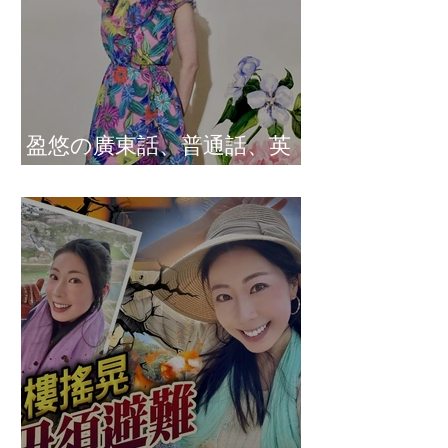
盈悠の廣東話、普通話、英
文及日文司儀 黃紫盈