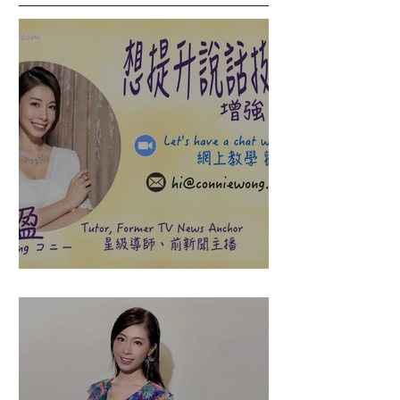
盈悠の說話溝通表達課程