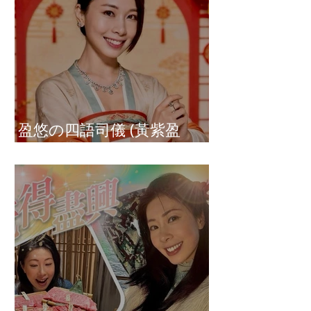
盈悠の四語司儀 (黃紫盈
Connie)