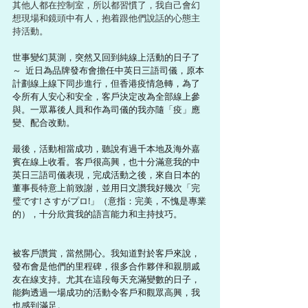
其他人都在控制室，所以都習慣了，我自己會幻
想現場和鏡頭中有人，抱着跟他們說話的心態主
持活動。
世事變幻莫測，突然又回到純線上活動的日子了
～  近日為品牌發布會擔任中英日三語司儀，原本
計劃線上線下同步進行，但香港疫情急轉，為了
令所有人安心和安全，客戶決定改為全部線上參
與。一眾幕後人員和作為司儀的我亦隨「疫」應
變、配合改動。
最後，活動相當成功，聽說有過千本地及海外嘉
賓在線上收看。客戶很高興，也十分滿意我的中
英日三語司儀表現，完成活動之後，來自日本的
董事長特意上前致謝，並用日文讚我好幾次「完
璧です! さすがプロ!」（意指：完美，不愧是專業
的），十分欣賞我的語言能力和主持技巧。
被客戶讚賞，當然開心。我知道對於客戶來說，
發布會是他們的里程碑，很多合作夥伴和親朋戚
友在線支持。尤其在這段每天充滿變數的日子，
能夠透過一場成功的活動令客戶和觀眾高興，我
也感到滿足。