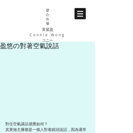
從
心
出
發
黃紫盈
Connie Wong
コニー
盈悠の對著空氣說話
對住空氣講話感覺如何？
其實做主播都是一個人對着鏡頭說話，因為通常