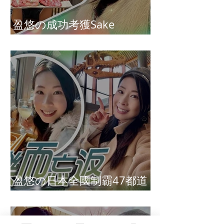
盈悠の成功考獲Sake
Diploma（清酒文憑）
盈悠の日本全國制霸47都道
府縣達成