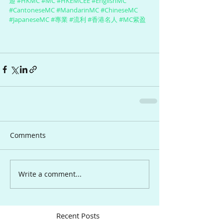
遊
#HKMC
#MC
#HKEMCEE
#EnglishMC
#CantoneseMC
#MandarinMC
#ChineseMC
#JapaneseMC
#專業
#流利
#香港名人
#MC紫盈
Comments
Write a comment...
Recent Posts