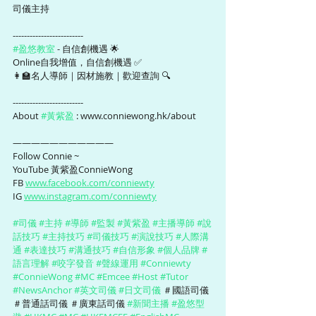
司儀主持
-------------------------
#盈悠教室
 - 自信創機遇 🌟
Online自我增值，自信創機遇 ✅
👩‍🏫名人導師｜因材施教｜歡迎查詢 🔍
-------------------------
About 
#黃紫盈
 : www.conniewong.hk/about 
———————————
Follow Connie ~ 
YouTube 黃紫盈ConnieWong   
FB 
www.facebook.com/conniewty
IG 
www.instagram.com/conniewty
#司儀
#主持
#導師
#監製
#黃紫盈
#主播導師
#說
話技巧
#主持技巧
#司儀技巧
#演說技巧
#人際溝
通
#表達技巧
#溝通技巧
#自信形象
#個人品牌
#
語言理解
#咬字發音
#聲線運用
#Conniewty
#ConnieWong
#MC
#Emcee
#Host
#Tutor
#NewsAnchor
#英文司儀
#日文司儀
 ＃國語司儀 
＃普通話司儀 ＃廣東話司儀 
#新聞主播
#盈悠型