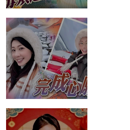
盈悠の應對突發
盈悠の破冰成功