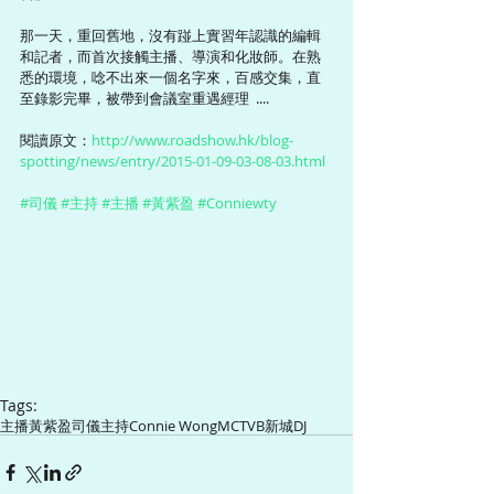
那一天，重回舊地，沒有踫上實習年認識的編輯
和記者，而首次接觸主播、導演和化妝師。在熟
悉的環境，唸不出來一個名字來，百感交集，直
至錄影完畢，被帶到會議室重遇經理  ....
閱讀原文：
http://www.roadshow.hk/blog-
spotting/news/entry/2015-01-09-03-08-03.html
#司儀
#主持
#主播
#黃紫盈
#Conniewty
Tags:
主播
黃紫盈
司儀
主持
Connie Wong
MC
TVB
新城
DJ