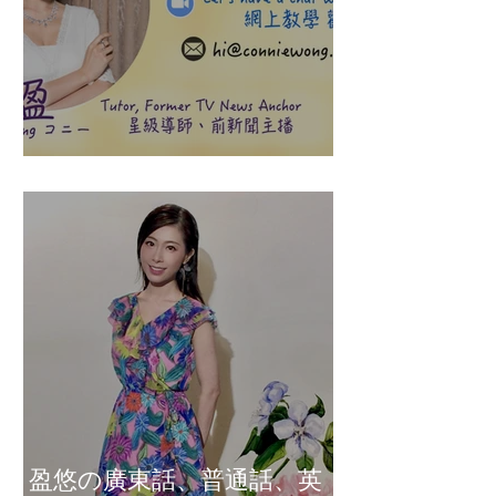
盈悠の說話溝通表達課程
盈悠の廣東話、普通話、英