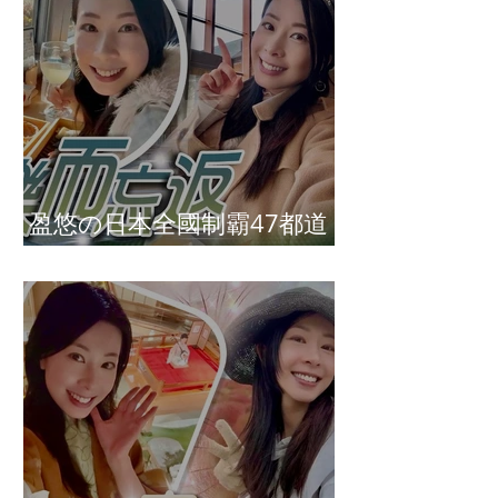
盈悠の日本全國制霸47都道
府縣達成