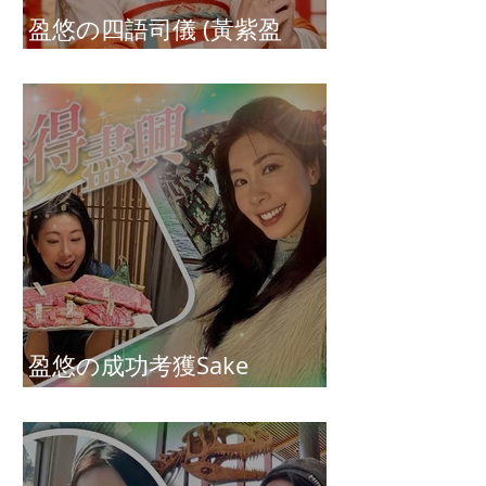
盈悠の四語司儀 (黃紫盈
Connie)
盈悠の成功考獲Sake
Diploma（清酒文憑）