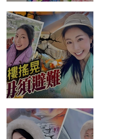
文及日文司儀 黃紫盈
盈悠の應對突發