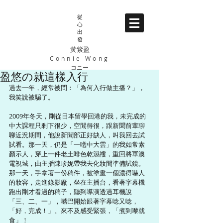
從
心
出
發
黃紫盈
Connie Wong
コニー
盈悠の就這樣入行
過去一年，經常被問：「為何入行做主播？」，
我笑說被騙了。
2009年冬天，剛從日本留學回港的我，未完成的
中大課程只剩下很少，空閒得很，跟新聞前輩聊
聊近況期間，他說新聞部正好缺人，叫我回去試
試看。那一天，仍是「一嚿中大雲」的我如常素
顏示人，穿上一件老土啡色乾濕褸，重回將軍澳
電視城，由主播陳珍妮帶我去化妝間準備試鏡。
那一天，手拿著一份稿件，被塗畫一個濃得嚇人
的妝容，走進錄影廠，坐在主播台，看著字幕機
跑出剛才看過的稿子，聽到導演透過耳機說
「三、二、一」，嘴巴開始跟著字幕唸又唸，
「好，完成！」。來不及感受緊張，「煮到嚟就
食」！