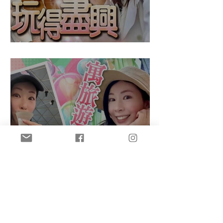
盈悠の鬼滅無限城
盈悠のAI主持