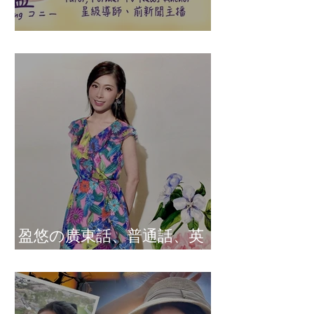
盈悠の說話溝通表達課程
盈悠の廣東話、普通話、英
文及日文司儀 黃紫盈