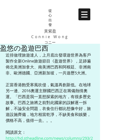
從
心
出
發
黃紫盈
Connie Wong
コニー
盈悠の盈遊巴西
近排做埋旅遊達人，上月底出發環遊世界為客戶
製作全新Online旅遊節目《盈遊世界》，足跡遍
佈北美洲加拿大、南美洲巴西和阿根廷、非洲南
非、歐洲德國、亞洲新加坡，一共遊歷5大洲。
正當香港飽受寒風吹侵，氣溫再創新低。在地球
另一邊、2016奧運主辦國巴西正在籌備熱情奧
運。「巴西是我一直想探索的地方，有很多歷史
故事。巴西之旅將之前對此國家的誤解逐一拆
解，不論安全問題，衣食住行都比想像中好，旅
遊設施齊備，地方相當乾淨，不缺美食和娛樂，
價格不高，值得一去。。。
閱讀原文： 
http://hd.stheadline.com/news/columns/293/2