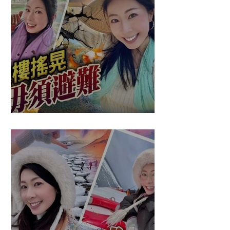
盈悠の應對突發