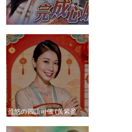
盈悠の破冰成功
盈悠の四語司儀 (黃紫盈
Connie)