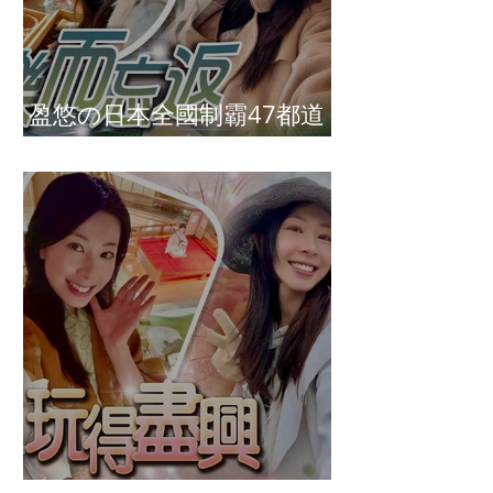
盈悠の日本全國制霸47都道
府縣達成
盈悠の鬼滅無限城