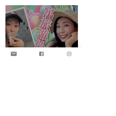
盈悠のAI主持