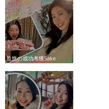
盈悠の成功考獲Sake
Diploma（清酒文憑）