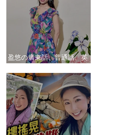
盈悠の廣東話、普通話、英
文及日文司儀 黃紫盈