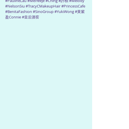
#PaulineLau
#MeiYeeJe
#Ching
#許楨
#Melody
#NelsonSiu
#TracyCMakeupHair
#PrincessCafe
#BenitaFashion
#SinoGroup
#YukiWong
#黃紫
盈Connie
#皇后酒窖