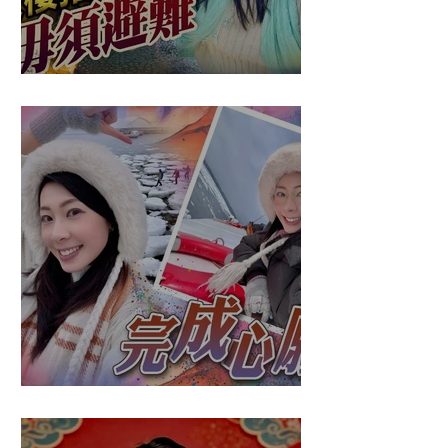
盈悠の應對突發
盈悠の破冰成功