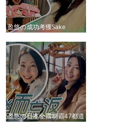
盈悠の成功考獲Sake
Diploma（清酒文憑）
盈悠の日本全國制霸47都道
府縣達成