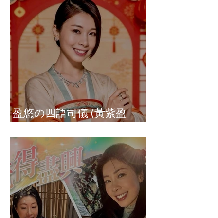
盈悠の四語司儀 (黃紫盈
Connie)