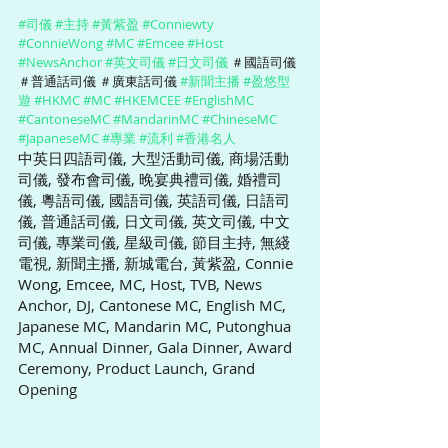
#司儀
#主持
#黃紫盈
#Conniewty
#ConnieWong
#MC
#Emcee
#Host
#NewsAnchor
#英文司儀
#日文司儀
 ＃國語司儀 
＃普通話司儀 ＃廣東話司儀 
#新聞主播
#盈悠型
遊
#HKMC
#MC
#HKEMCEE
#EnglishMC
#CantoneseMC
#MandarinMC
#ChineseMC
#JapaneseMC
#專業
#流利
#香港名人
中英日四語司儀, 大型活動司儀, 商場活動
司儀, 發布會司儀, 晚宴典禮司儀, 婚禮司
儀, 粵語司儀, 國語司儀, 英語司儀, 日語司
儀, 普通話司儀, 日文司儀, 英文司儀, 中文
司儀, 專業司儀, 星級司儀, 節目主持, 無綫
電視, 新聞主播, 新城電台, 黃紫盈, Connie 
Wong, Emcee, MC, Host, TVB, News 
Anchor, DJ, Cantonese MC, English MC, 
Japanese MC, Mandarin MC, Putonghua 
MC, Annual Dinner, Gala Dinner, Award 
Ceremony, Product Launch, Grand 
Opening