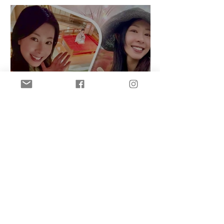
盈悠の鬼滅無限城