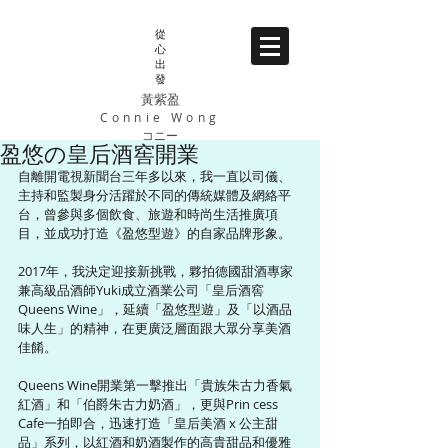
從
心
出
發
黃紫盈
Connie Wong
コニー
盈悠の皇后酒窖開業
自離開電視新聞台三年多以來，我一直以司儀、
主持和監製身分活躍於不同的傳統媒體及網絡平
台，曾參與多個飲食、旅遊和時尚生活推廣項
目，並成功打造《盈悠型遊》的自家品牌形象。
2017年，我決定迎接新挑戰，夥拍德國甜酒專家
兼高級品酒師Yuki成立酒業公司「皇后酒窖 
Queens Wine」，延續「盈悠型遊」及「以酒品
味人生」的精神，在更廣泛層面跟大眾分享美酒
佳餚。
Queens Wine開業第一擊推出「貴族朱古力香氣
紅酒」和「伯爵朱古力奶酒」，更與Prin cess 
Cafe一拍即合，迅速打造「皇后美酒 x 公主甜
品」系列，以紅酒和奶酒製作的高貴甜品和優雅