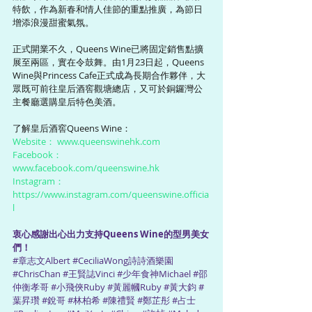
特飲，作為新春和情人佳節的重點推廣，為節日
增添浪漫甜蜜氣氛。
正式開業不久，Queens Wine已將固定銷售點擴
展至兩區，實在令鼓舞。由1月23日起，Queens 
Wine與Princess Cafe正式成為長期合作夥伴，大
眾既可前往皇后酒窖觀塘總店，又可於銅鑼灣公
主餐廳選購皇后特色美酒。
了解皇后酒窖Queens Wine： 
Website： 
www.queenswinehk.com
Facebook： 
www.facebook.com/queenswine.hk
Instagram： 
https://www.instagram.com/queenswine.officia
l
衷心感謝出心出力支持Queens Wine的型男美女
們！
#章志文Albert
#CeciliaWong詩詩酒樂園
#ChrisChan
#王賢誌Vinci
#少年食神Michael
#邵
仲衡孝哥
#小飛俠Ruby
#黃麗幗Ruby
#黃大鈞
#
葉昇瓚
#銳哥
#林柏希
#陳禮賢
#鄭芷彤
#占士