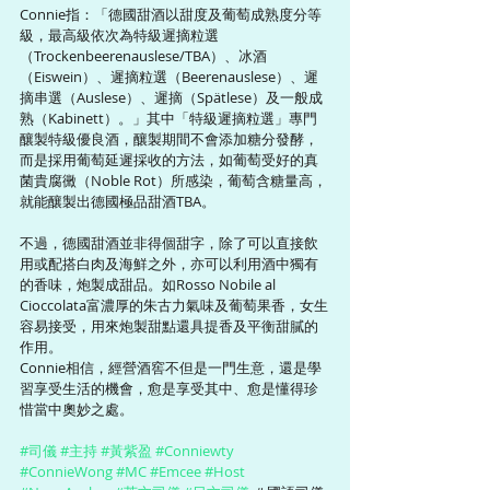
Connie指：「德國甜酒以甜度及葡萄成熟度分等
級，最高級依次為特級遲摘粒選
（Trockenbeerenauslese/TBA）、冰酒
（Eiswein）、遲摘粒選（Beerenauslese）、遲
摘串選（Auslese）、遲摘（Spätlese）及一般成
熟（Kabinett）。」其中「特級遲摘粒選」專門
釀製特級優良酒，釀製期間不會添加糖分發酵，
而是採用葡萄延遲採收的方法，如葡萄受好的真
菌貴腐黴（Noble Rot）所感染，葡萄含糖量高，
就能釀製出德國極品甜酒TBA。
不過，德國甜酒並非得個甜字，除了可以直接飲
用或配搭白肉及海鮮之外，亦可以利用酒中獨有
的香味，炮製成甜品。如Rosso Nobile al 
Cioccolata富濃厚的朱古力氣味及葡萄果香，女生
容易接受，用來炮製甜點還具提香及平衡甜膩的
作用。
Connie相信，經營酒窖不但是一門生意，還是學
習享受生活的機會，愈是享受其中、愈是懂得珍
惜當中奧妙之處。
#司儀
#主持
#黃紫盈
#Conniewty
#ConnieWong
#MC
#Emcee
#Host