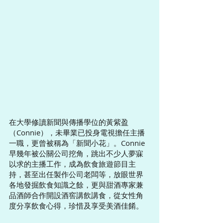
在大學修讀新聞與傳播學位的黃紫盈
（Connie），未畢業已投身電視擔任主播
一職，更曾被稱為「新聞小花」。Connie
早幾年被公關公司挖角，跳出不少人夢寐
以求的主播工作，成為飲食旅遊節目主
持，甚至出任製作公司老闆等，放眼世界
各地發掘飲食知識之餘，更與甜酒專家兼
品酒師合作開設酒窖講飲講食，從女性角
度分享飲食心得，珍惜及享受美酒佳餚。