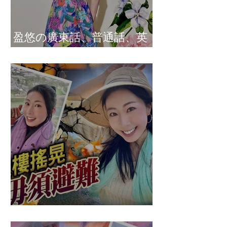
盈悠の廣東話、普通話、英
文及日文司儀 黃紫盈
盈悠の應對突發