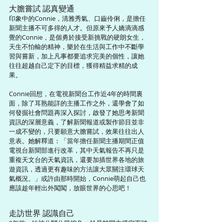
大膽嘗試 認真變通
印象中的Connie，清雅秀氣、口齒伶俐，是擔任
新聞主播不可多得的人才。但原來予人嬌滴滴感
覺的Connie，是個勇於接受新挑戰的硬朗女生，
天生不怕輸的精神，樂於在生活與工作中不斷學
習與嘗新，加上凡事都要追求完美的個性，讓她
往往超越自己定下的目標，獲得精益求精的成
果。
Connie回想，在電視新聞台工作近4年的時間裏
面，除了耳熟能詳的主播工作之外，還學會了如
何發掘社會問題再深入探討，啟發了她思考新聞
資訊的深層意義，了解新聞報道或製作節目並非
一成不變的，只要願意大膽嘗試，效果往往出人
意表。她解釋道：「當年擔任新聞主播期間正值
電視台新聞部進行改革，其中天氣報告不再只是
重複天文台的天氣資訊，還要加插世界各地的旅
遊資訊，透過更有趣味的方法讓大眾關注環球天
氣概況。」或許由那時開始，Connie萌起自己也
應該趁年輕出外闖闖，放眼世界的心思吧！
走訪世界 認識自己