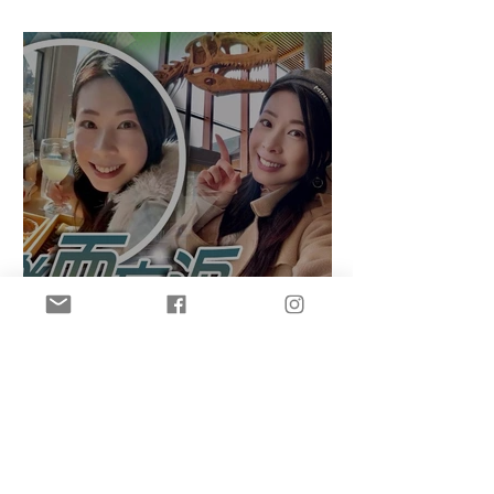
Diploma（清酒文憑）
盈悠の日本全國制霸47都道
府縣達成