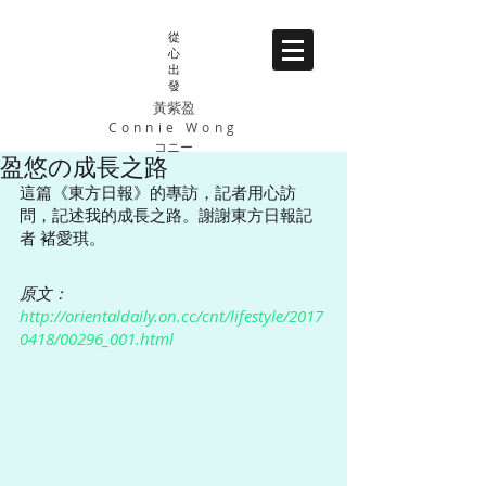
從
心
出
發
黃紫盈
Connie Wong
コニー
盈悠の成長之路
這篇《東方日報》的專訪，記者用心訪
問，記述我的成長之路。謝謝東方日報記
者 褚愛琪。
原文：
http://orientaldaily.on.cc/cnt/lifestyle/2017
0418/00296_001.html