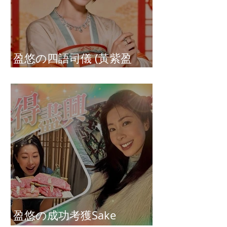
盈悠の四語司儀 (黃紫盈
Connie)
盈悠の成功考獲Sake