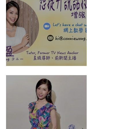
盈悠の說話溝通表達課程