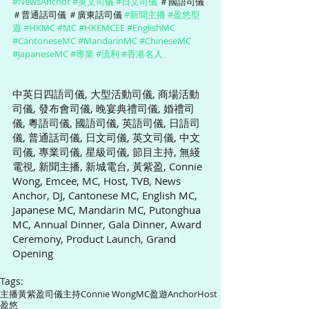
#NewsAnchor
#英文司儀
#日文司儀
 ＃國語司儀 
＃普通話司儀 ＃廣東話司儀 
#新聞主播
#盈悠型
遊
#HKMC
#MC
#HKEMCEE
#EnglishMC
#CantoneseMC
#MandarinMC
#ChineseMC
#JapaneseMC
#專業
#流利
#香港名人
中英日四語司儀, 大型活動司儀, 商場活動
司儀, 發布會司儀, 晚宴典禮司儀, 婚禮司
儀, 粵語司儀, 國語司儀, 英語司儀, 日語司
儀, 普通話司儀, 日文司儀, 英文司儀, 中文
司儀, 專業司儀, 星級司儀, 節目主持, 無綫
電視, 新聞主播, 新城電台, 黃紫盈, Connie 
Wong, Emcee, MC, Host, TVB, News 
Anchor, DJ, Cantonese MC, English MC, 
Japanese MC, Mandarin MC, Putonghua 
MC, Annual Dinner, Gala Dinner, Award 
Ceremony, Product Launch, Grand 
Opening
Tags:
主播
黃紫盈
司儀
主持
Connie Wong
MC
盈遊
Anchor
Host
盈悠