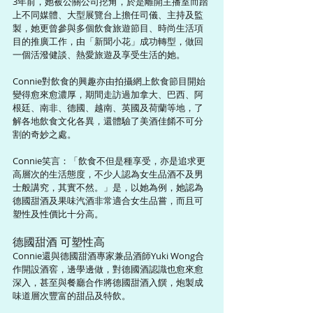
3年前，她被公關公司挖角，於是離開主播室而踏
上不同媒體、大型展覽台上擔任司儀、主持及監
製，她更曾參與多個飲食旅遊節目、時尚生活項
目的推廣工作，由「新聞小花」成功轉型，做回
一個活潑健談、熱愛旅遊及享受生活的她。
Connie對飲食的興趣亦由拍攝網上飲食節目開始
變得愈來愈濃厚，期間走訪過加拿大、巴西、阿
根廷、南非、德國、越南、英國及荷蘭等地，了
解各地飲食文化各異，還體驗了美酒佳餚不可分
割的奇妙之處。
Connie笑言：「飲食不但是種享受，亦是追求更
高層次的生活態度，不少人認為女生品酒不及男
士般講究，其實不然。」是，以她為例，她認為
德國甜酒及果味汽酒非常適合女生品嘗，而且可
塑性及性價比十分高。
德國甜酒 可塑性高
Connie還與德國甜酒專家兼品酒師Yuki Wong合
作開設酒窖，邊學邊做，對德國酒認識也愈來愈
深入，甚至與餐廳合作將德國甜酒入饌，炮製成
味道層次豐富的甜品及特飲。