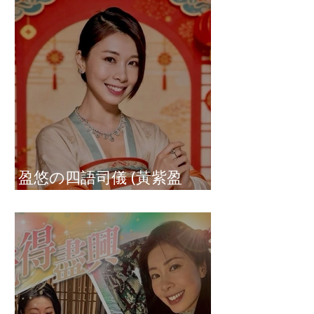
盈悠の四語司儀 (黃紫盈
Connie)