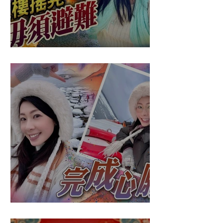
盈悠の應對突發
盈悠の破冰成功