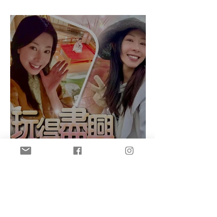
府縣達成
盈悠の鬼滅無限城