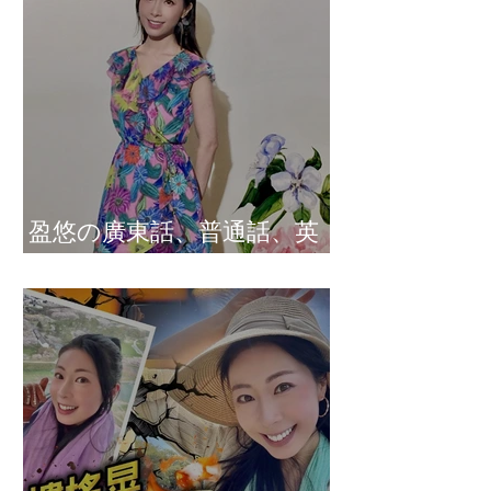
盈悠の廣東話、普通話、英
文及日文司儀 黃紫盈