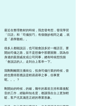
最近在整理教材的時候，我忽發奇想，發現學習
「日語」和「司儀技巧」有個微妙相同之處 ，就
是「易學難精」。
很多人都能說話，也可能會說多於一種語言。要
開始司儀之路，並不是想像中那麼困難，因為你
身邊的親朋戚友或公司同事，總有時候想找個
「會說話的人」走到台上客串一下。
我剛剛離開主播崗位，投身司儀行業的時候，曾
經也覺得那應該是輕易易舉之事，但事實
呢。。。？
剛開始的時候，的確，幾年的幕前主持和幕後配
音的工作，經驗和知名度，都讓我在台上更加輕
鬆，客戶尤其滿意正經的專業形象。