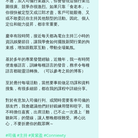
不過，加入司儀行業越久，你會發現這個行業范
圍很廣、競爭亦很激烈。如果只靠「食老本」，
你很快被定型又或江郎才盡，客戶可能厭倦、又
或不敢委託你主持其他類型的活動。因此、個人
定位和能力提昇，都非常重要。
慶幸有段時間，接近每天都為電台主持三小時的
資訊娛樂節目，讓我學會如何擺脫新聞行業的拘
束感，增加跟觀眾互動，帶動全場氣氛。
基於多年的專業發聲經驗，近幾年，我一有時間
便進修語言，訓練每種語言的發音，務求令每種
語言都能靈活轉換。（可以參考之前的博客）
至於應付每場活動，當然要事前做足功課和資料
搜集，有很多細節，都在我的課程中詳細分享。
對於有意加入司儀行列、或閒時需要客串司儀的
朋友們，我會建議他們好好鍛練用聲和咬字。我
不時擔任嘉賓，出席活動，已不止一次遇上「難
聽刺耳」的聲線，讓人整晚都很難受。將心比
心，不要折磨你的觀眾啊～
#司儀
#主持
#黃紫盈
#Conniewty