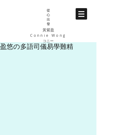
從
心
出
發
黃紫盈
Connie Wong
コニー
盈悠の多語司儀易學難精