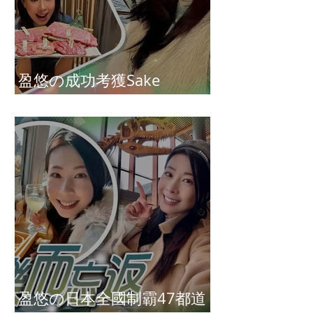
盈悠の成功考獲Sake
Diploma（清酒文憑）
盈悠の日本全國制霸47都道