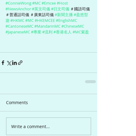
#ConnieWong
#MC
#Emcee
#Host
#NewsAnchor
#英文司儀
#日文司儀
 ＃國語司儀 
＃普通話司儀 ＃廣東話司儀 
#新聞主播
#盈悠型
遊
#HKMC
#MC
#HKEMCEE
#EnglishMC
#CantoneseMC
#MandarinMC
#ChineseMC
#JapaneseMC
#專業
#流利
#香港名人
#MC紫盈
Comments
Write a comment...