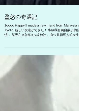
盈悠の奇遇記
Soooo Happy! I made a new friend from Malaysia in
Kyoto! 新しい友達ができた！ 事緣我有獨自散步的習
慣， 某天在 #京都 #八坂神社， 有位親切可人的女生主
動問我要不要幫忙拍照。 她很認真的幫我拍了很多美
照，...