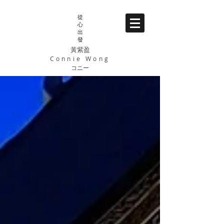
從
心
出
發
黃紫盈
Connie Wong
コニー