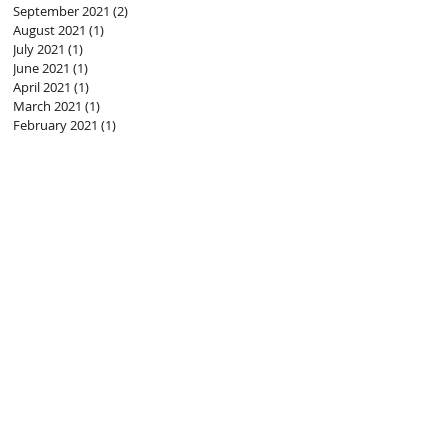
September 2021
(2)
2 posts
August 2021
(1)
1 post
July 2021
(1)
1 post
June 2021
(1)
1 post
April 2021
(1)
1 post
March 2021
(1)
1 post
February 2021
(1)
1 post