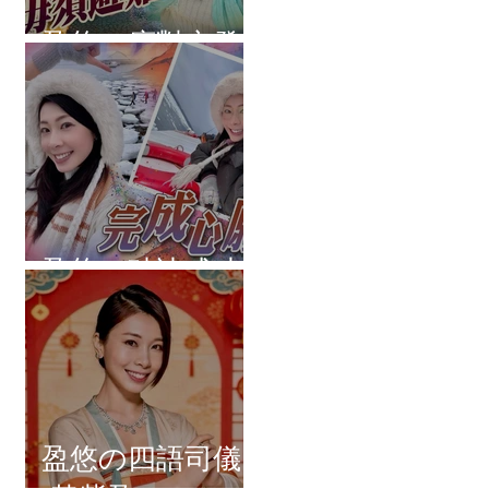
盈悠の應對突發
盈悠の破冰成功
盈悠の四語司儀