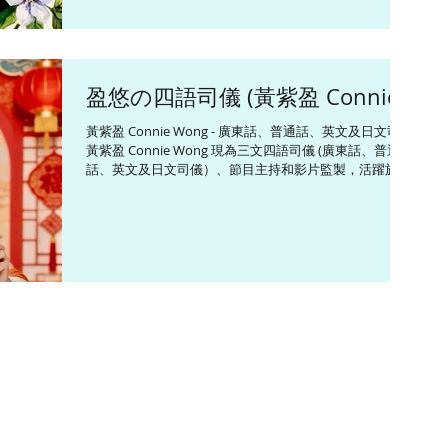
能輕鬆切換語言。在任職無綫電視新聞主播及記者期間，
曾主持 《香港早晨》、《立法會選舉特備節目》和《311
日本東北大地震一周年現場直播》等重要新聞環節。 ​
Connie畢業於香港中文大學新聞與傳播學院，曾留學英國
盈悠の四語司儀 (黃紫盈 Connie)
劍橋大學修讀國際關係課程以及日本創價大學修讀日本文
化研究課程。她熱衷於健康生活和義務工作，已修讀
黃紫盈 Connie Wong - 廣東話、普通話、英文及日文司儀
CUSCS中醫營養學證書課程、考獲日本國家資格調理師執
黃紫盈 Connie Wong 現為三文四語司儀 (廣東話、普通
照、和漢藥膳師認定証、食育指導員、介護食士和蔬果鑑
話、英文及日文司儀）、節目主持和影片監製，活躍於各
定營養師等資格，並獲得由行政長官頒發的「香港青年奬
類型宣傳及慶祝活動（包括但不限於晚宴、論壇、開幕
勵計劃 (前香港愛丁堡公爵獎勵計劃) 最高金章榮譽」。 ​ <
禮、頒獎禮和傳媒發布會等），並為不同媒體平台監製和
風格> #優雅 #開朗 #多樣多式 #隨機應變 <興趣> #中醫學
主持多個以旅遊、飲食及生活為題的綜藝資訊節目。
#營養學 #廚藝 #健康 #美食 #美容 #教育 #旅
Connie精通三文四語，包話粵語、英語、普通話和日語，
能輕鬆切換語言。在任職無綫電視新聞主播及記者期間，
曾主持 《香港早晨》、《立法會選舉特備節目》和《311
日本東北大地震一周年現場直播》等重要新聞環節。 ​
Connie畢業於香港中文大學新聞與傳播學院，曾留學英國
劍橋大學修讀國際關係課程以及日本創價大學修讀日本文
化研究課程。她熱衷於健康生活和義務工作，已修讀
CUSCS中醫營養學證書課程、考獲日本國家資格調理師執
照、和漢藥膳師認定証、食育指導員、介護食士和蔬果鑑
定營養師等資格，並獲得由行政長官頒發的「香港青年奬
勵計劃 (前香港愛丁堡公爵獎勵計劃) 最高金章榮譽」。 ​ <