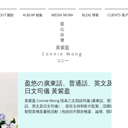
OUT 關於
ALBUM 相集
MEDIA MURA
BLOG 博客
CLIENTS 客
從
心
出
發
黃紫盈
Connie Wong
コニー
盈悠の廣東話、普通話、英文及
日文司儀 黃紫盈
黃紫盈 Connie Wong 現為三文四語司儀 (廣東話、普通
話、英文及日文司儀）、節目主持和影片監製，活躍於各
類型宣傳及慶祝活動（包括但不限於晚宴、論壇、開幕
禮、頒獎禮和傳媒發布會等），並為不同媒體平台監製和
主持多個以旅遊、飲食及生活為題的綜藝資訊節目。
Connie精通三文四語，包話粵語、英語、普通話和日語，