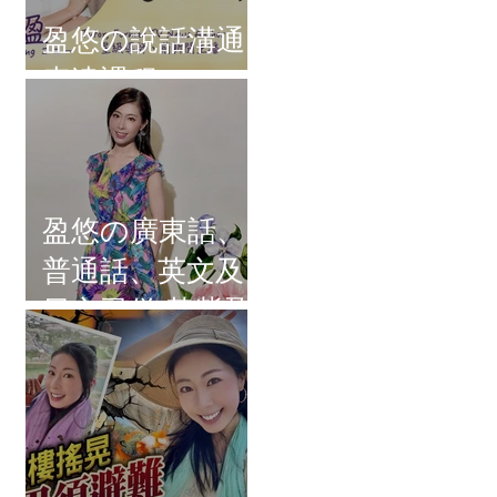
盈悠の說話溝通
表達課程
盈悠の廣東話、
普通話、英文及
日文司儀 黃紫盈