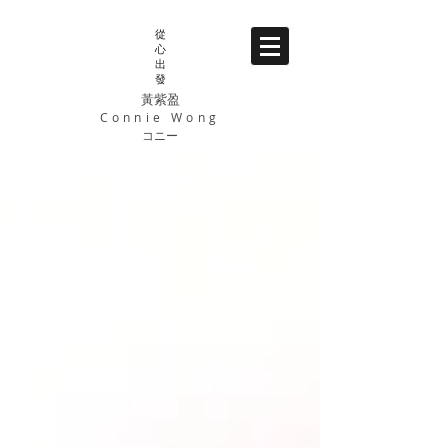
從
心
出
發
黃紫盈
Connie Wong
コニー