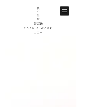
從
心
出
發
黃紫盈
Connie Wong
コニー