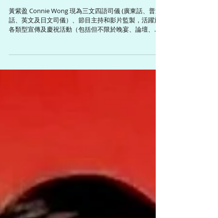
盈悠の廣東話、普通話、英文及
日文司儀 黃紫盈
黃紫盈 Connie Wong 現為三文四語司儀 (廣東話、普通
話、英文及日文司儀）、節目主持和影片監製，活躍於
各類型宣傳及慶祝活動（包括但不限於晚宴、論壇、開
幕禮、頒獎禮和傳媒發布會等），並為不同媒體平台監
製和主持多個以旅遊、飲食及生活為題的綜藝資訊節
目。Connie精通三文四語，包話粵語、英語、普通話和
日語，能輕鬆切換語言。在任職無綫電視新聞主播及記
者期間，曾主持 《香港早晨》、《立法會選舉特備節
目》和《311日本東北大地震一周年現場直播》等重要新
聞環節。 ​ Connie畢業於香港中文大學新聞與傳播學
院，曾留學英國劍橋大學修讀國際關係課程以及日本創
價大學修讀日本文化研究課程。她熱衷於健康生活和義
務工作，已修讀CUSCS中醫營養學證書課程、考獲日本
國家資格調理師執照、和漢藥膳師認定証、食育指導
員、介護食士和蔬果鑑定營養師等資格，並獲得由行政
長官頒發的「香港青年奬勵計劃 (前香港愛丁堡公爵獎勵
計劃) 最高金章榮譽」。 ​ <風格> #優雅 #開朗 #多樣多式
#隨機應變 <興趣> #中醫學 #營養學 #廚藝 #健康 #美食
#美容 #教育 #旅