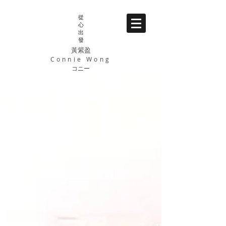
從
心
出
發
黃紫盈
Connie Wong
コニー