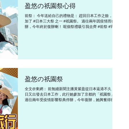
盈悠の祇園祭心得
前祭： 今年送給自己的禮物是： 趕回日本工作之餘，參
加了 #日本三大祭 之一 #祇園祭。 過往兩年因疫情而停
辦，今年終於復辦喇！ 呢個祭禮吸引我去齊 #前祭 #宵山
#後祭 足足三日，當山鉾由人力起動一刻，全場鼓掌，氣
氛迷人，甚至忘記自己正在烈日下曝曬。 p.s....
盈悠の祇園祭
全文@東網： 前無綫新聞主播黃紫盈從日本返港不久，近
日又出發去日本工作，此行她參加了京都的「祇園祭」，
過往兩年受疫情影響祭典停辦，今年復辦，她興奮得行足
三日三夜，十分盡興，當是補祝自己7月生日的禮物。
「祇園祭」是「日本三大祭」 之一...