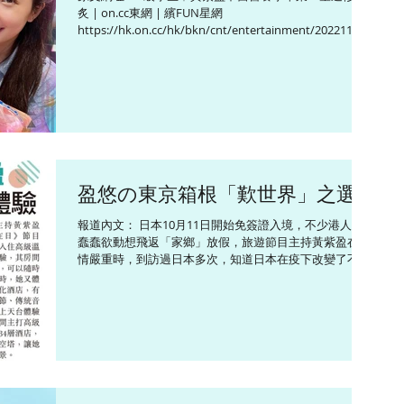
炙 | on.cc東網 | 繽FUN星網
https://hk.on.cc/hk/bkn/cnt/entertainment/20221125/
bkn-20221125110153878-1125_00862_001.htm...
盈悠の東京箱根「歎世界」之選
報道內文： 日本10月11日開始免簽證入境，不少港人都
蠢蠢欲動想飛返「家鄉」放假，旅遊節目主持黃紫盈在疫
情嚴重時，到訪過日本多次，知道日本在疫下改變了不
少，故希望為準備出發的朋友，提供有用資訊，她說：
「好似依家買嘢畀錢之前要回答好多問題，因為日本多咗
唔同付款方式和積分咭，服...