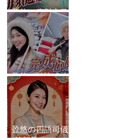
盈悠の應對突發
盈悠の破冰成功
盈悠の四語司儀