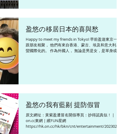
盈悠の移居日本的喜與愁
Happy to meet my friends in Tokyo! 早前盈遊東京一轉
跟朋友相聚， 他們有來自香港、蒙古、埃及和意大利... 也
蠻國際化的。 作為外國人， 無論是男是女，是單身或已
結婚， 他們在日本遇到的阻力都不會少， 想交個交心的
日本朋友聊聊天也不容易。...
盈悠の我有藍剔 提防假冒
原文網址：黃紫盈遭冒名開假專頁：抄得認真似！ |
on.cc東網 | 繽FUN星網
https://hk.on.cc/hk/bkn/cnt/entertainment/20230201
前新聞主播黃紫盈早前發現有人冒充她開了一個假專頁，