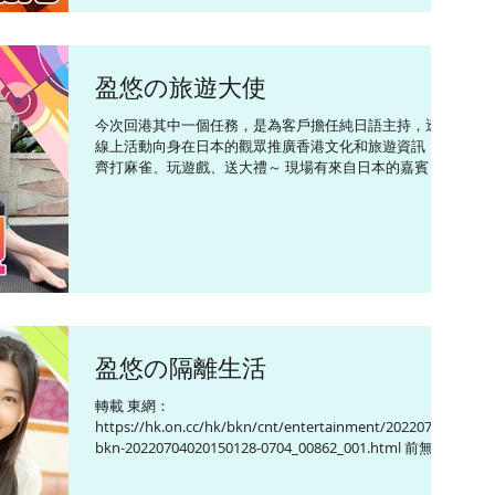
盈悠の旅遊大使
今次回港其中一個任務，是為客戶擔任純日語主持，透過
線上活動向身在日本的觀眾推廣香港文化和旅遊資訊，齊
齊打麻雀、玩遊戲、送大禮～ 現場有來自日本的嘉賓，聽
到他們說看得很開心，很好玩，即使我食炸糊都咁滿足
啦！ 剛剛在日本拍攝「盈在日」系列...
盈悠の隔離生活
轉載 東網：
https://hk.on.cc/hk/bkn/cnt/entertainment/20220704/
bkn-20220704020150128-0704_00862_001.html 前無綫
新聞主播黃紫盈早前飛到日本拍攝旅遊節目，最近她已返
港並完成7天隔離，...