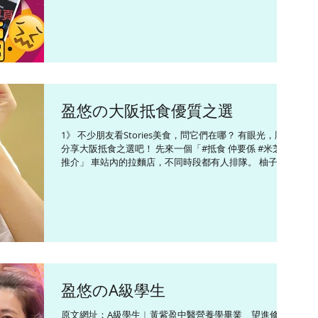
疑全心騙財，新年流流被大整蠱，認真大吉...
盈悠の大阪抵食優質之選
1》 不少朋友看Stories美食，問它們在哪？ 有眼光，順道
分享大阪抵食之選吧！ 先來一個「#抵食 仲要係 #米芝蓮
推介」 車站內的拉麵店，不同時段都有人排隊。 柚子雞
湯超好味，必定要加流心蛋。 最後食個叉燒飯，叉燒好香
又好正！ 拉麵加蛋 980Yen 叉燒飯...
盈悠のA級學生
原文網址：A級學生︱黃紫盈中醫營養學畢業 望進修針