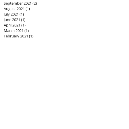
September 2021
(2)
2 posts
August 2021
(1)
1 post
July 2021
(1)
1 post
June 2021
(1)
1 post
April 2021
(1)
1 post
March 2021
(1)
1 post
February 2021
(1)
1 post