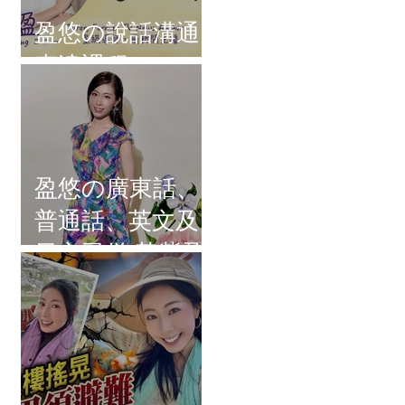
盈悠の說話溝通
表達課程
盈悠の廣東話、
普通話、英文及
日文司儀 黃紫盈