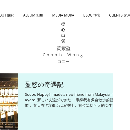
OUT 關於
ALBUM 相集
MEDIA MURA
BLOG 博客
CLIENTS 客
從
心
出
發
黃紫盈
Connie Wong
コニー
盈悠の奇遇記
Soooo Happy! I made a new friend from Malaysia in
Kyoto! 新しい友達ができた！ 事緣我有獨自散步的習
慣， 某天在 #京都 #八坂神社， 有位親切可人的女生主動
問我要不要幫忙拍照。 她很認真的幫我拍了很多美照，...