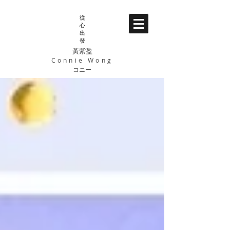
從
心
出
發
黃紫盈
Connie Wong
コニー