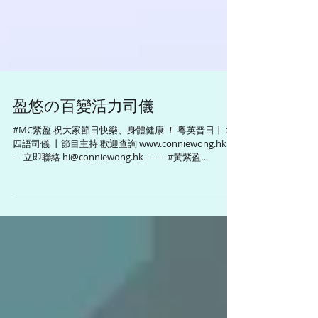
盈悠の百變活力司儀
#MC紫盈 祝大家節日快樂、身體健康 ！ 粵英普日丨 #
四語司儀 丨節目主持 歡迎查詢 www.conniewong.hk ----
--- 立即聯絡 hi@conniewong.hk ------- #黃紫盈
#ConnieWong #conniewty...