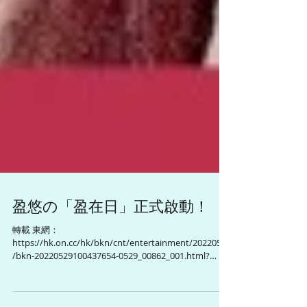
盈悠の「盈在日」正式啟動！
轉載 東網：