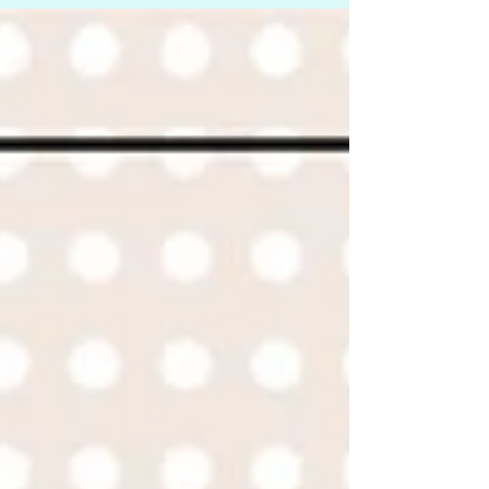
https://hk.on.cc/hk/bkn/cnt/entertainment/20220529
/bkn-20220529100437654-0529_00862_001.html?
fbclid=IwAR1ydQGmsSnmV5x4dq8X_hqJgXuL...