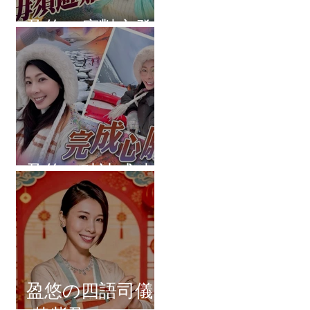
盈悠の應對突發
盈悠の破冰成功
盈悠の四語司儀