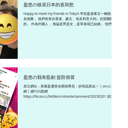
盈悠の移居日本的喜與愁
Happy to meet my friends in Tokyo! 早前盈遊東京一轉跟朋
友相聚， 他們有來自香港、蒙古、埃及和意大利... 也蠻國際化
的。 作為外國人， 無論是男是女，是單身或已結婚， 他們在
日本遇到的阻力都不會少， 想交個交心的日本朋友聊聊天也不
容易。...
盈悠の我有藍剔 提防假冒
原文網址：黃紫盈遭冒名開假專頁：抄得認真似！ | on.cc東
網 | 繽FUN星網
https://hk.on.cc/hk/bkn/cnt/entertainment/20230201 前新
聞主播黃紫盈早前發現有人冒充她開了一個假專頁，疑全心騙
財，新年流流被大整蠱，認真大吉...