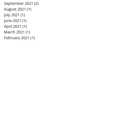
September 2021
(2)
2 posts
August 2021
(1)
1 post
July 2021
(1)
1 post
June 2021
(1)
1 post
April 2021
(1)
1 post
March 2021
(1)
1 post
February 2021
(1)
1 post