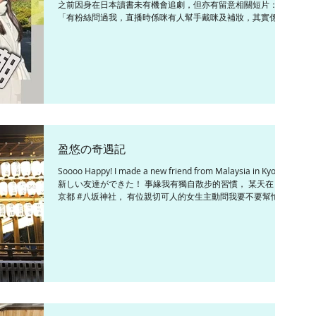
之前因身在日本讀書未有機會追劇，但亦有留意相關短片：
「有粉絲問過我，直播時係咪有人幫手戴咪及補妝，其實係因
情況而異，以前做主播和記者時，多數都係自己照顧自己，不
過有需要幫忙時，都會有人幫嘅。」可能因為習慣了一腳踢，
自己揾...
盈悠の奇遇記
Soooo Happy! I made a new friend from Malaysia in Kyoto!
新しい友達ができた！ 事緣我有獨自散步的習慣， 某天在 #
京都 #八坂神社， 有位親切可人的女生主動問我要不要幫忙拍
照。 她很認真的幫我拍了很多美照，...