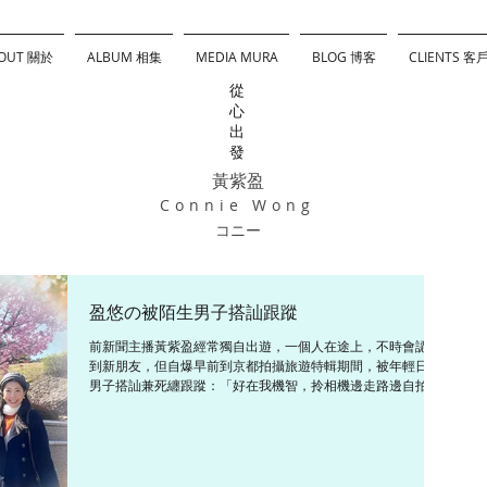
OUT 關於
ALBUM 相集
MEDIA MURA
BLOG 博客
CLIENTS 客
從
心
出
發
黃紫盈
Connie Wong
コニー
盈悠の被陌生男子搭訕跟蹤
前新聞主播黃紫盈經常獨自出遊，一個人在途上，不時會認識
到新朋友，但自爆早前到京都拍攝旅遊特輯期間，被年輕日本
男子搭訕兼死纏跟蹤：「好在我機智，拎相機邊走路邊自拍，
他看到鏡頭便避開了，我就走入便利店躲避再行。」 雖然如
此，途中仍遇上不少友善的老友記，變長者殺手？試過有日本
婆婆...