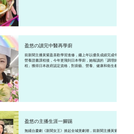
常工作，自從今年4月到日本讀書後，因每天都要講日語，心
血...
盈悠の讀完中醫再學廚
前新聞主播黃紫盈喜歡學習進修，繼上年以優良成績完成中醫
營養證書課程後，今年更飛到日本學廚，她報讀的「調理師課
程」獲得日本政府認定資格，對廚藝、營養、健康和衛生都有
指定要求，要做埋清潔廚房，還要磨刀，非常嚴格。 黃紫盈表
示：「我哋每位學員會有一套專屬刀具，未開鋒，由零開始自
己...
盈悠の主播生涯一腳踢
無綫台慶劇《新聞女王》掀起全城煲劇潮，前新聞主播黃紫盈