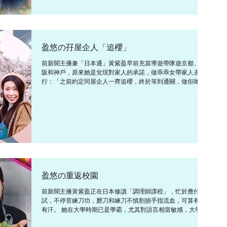
盈悠の孖屋企人「追櫻」
前新聞主播兼「日本通」黃紫盈早前充當導遊帶隊遊京都、大
阪和神戶，原來她是兌現對家人的承諾，做乖乖女帶家人去旅
行：「之前約定同屋企人一齊追櫻，終於等到通關，做佢哋嘅
私人導遊和翻譯。」美國來的親戚得悉後立即加入追櫻團，她
表示若想預訂日本地道或人氣餐廳，一般都需要用日語溝通，
有時...
盈悠の重返校園
前新聞主播黃紫盈正在日本修讀「調理師課程」，忙於應付考
試，不停苦練刀功，磿刀和練刀不慎割損手指流血，可算有血
有汗。 她在大學時期已是學霸，尤其對語言相當敏感，大學時
曾到東京留學，當時已考獲日本語言能力試2級，足夠應付日