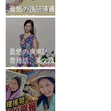
盈悠の說話溝通
表達課程
盈悠の廣東話、
普通話、英文及
日文司儀 黃紫盈