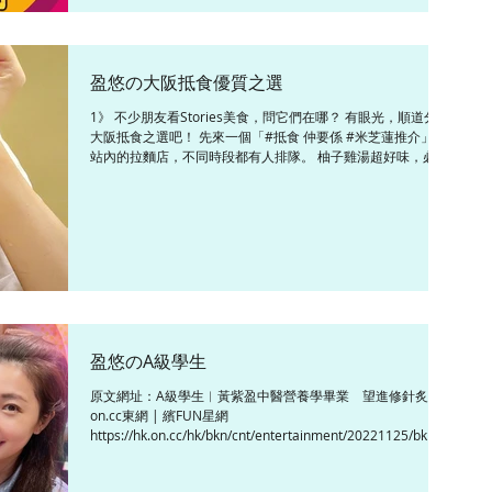
盈悠の大阪抵食優質之選
1》 不少朋友看Stories美食，問它們在哪？ 有眼光，順道分享
大阪抵食之選吧！ 先來一個「#抵食 仲要係 #米芝蓮推介」 車
站內的拉麵店，不同時段都有人排隊。 柚子雞湯超好味，必定
要加流心蛋。 最後食個叉燒飯，叉燒好香又好正！ 拉麵加蛋
980Yen 叉燒飯...
盈悠のA級學生
原文網址：A級學生︱黃紫盈中醫營養學畢業 望進修針炙 |
on.cc東網 | 繽FUN星網
https://hk.on.cc/hk/bkn/cnt/entertainment/20221125/bkn-
20221125110153878-1125_00862_001.htm...