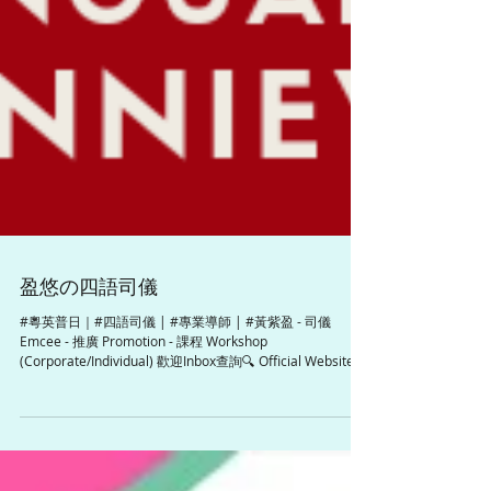
盈悠の四語司儀
#粵英普日｜#四語司儀 | #專業導師 | #黃紫盈 - 司儀
Emcee - 推廣 Promotion - 課程 Workshop