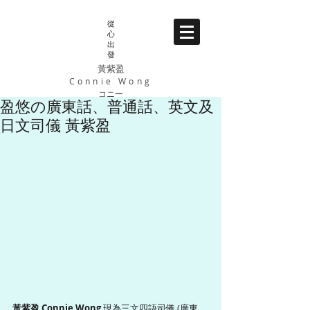
從
心
出
發
黃紫盈
Connie Wong
コニー
盈悠の廣東話、普通話、英文及
日文司儀 黃紫盈
黃紫盈 Connie Wong 
現為三文四語司儀 (廣東