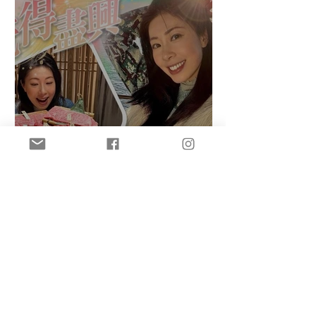
盈悠の成功考獲Sake
Diploma（清酒文憑）