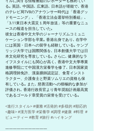
イルに関する情報番組のレポーターも務めてい
る｡ 英語､ 中国語､ 広東語､ 日本語が堪能で､ 香港
のテレビ局TVBのアナウンサー時代は「香港グッ
ドモーニング」､ 「香港立法会選挙特別番組」､ 
「3.11東日本大震災１周年放送」等の重要なニュ
ースの報道を担当していた｡ 
彼女は香港中文大学のジャーナリズムコミュニ
ケーション学部を卒業｡ 香港出身であり､ 在学中
には英国・日本への留学も経験している｡ ケンブ
リッジ大学では国際関係を､ 日本創価大学では日
本文化研究を専攻している｡ さらに､ 健康的なラ
イフスタイルにも関心が高く､ 香港中文大學專業
進修學院にて中国漢方栄養学を修了､ 日本国家資
格調理師免許、漢薬膳師認定証、食育インスト
ラクター、介護食士と野菜ソムリエの資格も保
有している｡ また､ 慈善活動への積極的な参加が
評価され､ 香港行政長官より青年奨励計画最高賞
であるゴールド章受賞の栄誉を受けている｡ 
<進行スタイル> 
#優雅
#活発的
#多様的
#順応的
<趣味> 
#漢方医学
#栄養学
#調理
#健康
#料理
#
ビューティー
#教育
#旅行
#ハイキング
———————————