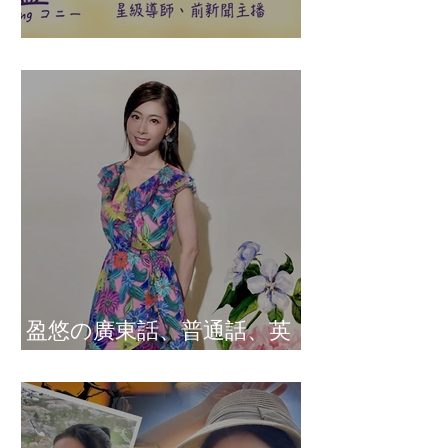
盈悠の說話溝通表達課程
盈悠の廣東話、普通話、英
文及日文司儀 黃紫盈