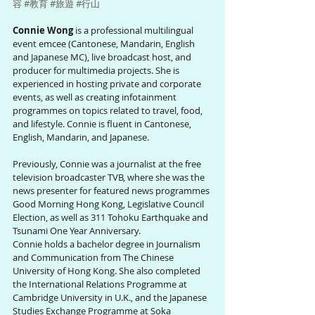
容
#教育
#旅遊
#行山
Connie Wong
 is a professional multilingual 
event emcee (Cantonese, Mandarin, English 
and Japanese MC), live broadcast host, and 
producer for multimedia projects. She is 
experienced in hosting private and corporate 
events, as well as creating infotainment 
programmes on topics related to travel, food, 
and lifestyle. Connie is fluent in Cantonese, 
English, Mandarin, and Japanese.
Previously, Connie was a journalist at the free 
television broadcaster TVB, where she was the 
news presenter for featured news programmes 
Good Morning Hong Kong, Legislative Council 
Election, as well as 311 Tohoku Earthquake and 
Tsunami One Year Anniversary.
Connie holds a bachelor degree in Journalism 
and Communication from The Chinese 
University of Hong Kong. She also completed 
the International Relations Programme at 
Cambridge University in U.K., and the Japanese 
Studies Exchange Programme at Soka 