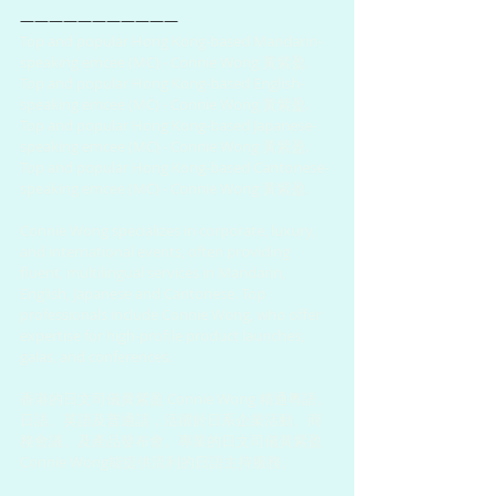
———————————
Top and popular Hong Kong-based Mandarin-
speaking emcee (MC) - Connie Wong 黃紫盈.
Top and popular Hong Kong-based English-
speaking emcee (MC) - Connie Wong 黃紫盈.
Top and popular Hong Kong-based Japanese-
speaking emcee (MC) - Connie Wong 黃紫盈.
Top and popular Hong Kong-based Cantonese-
speaking emcee (MC) - Connie Wong 黃紫盈.
Connie Wong specializes in corporate, luxury, 
and international events, often providing 
fluent, multilingual services in Mandarin, 
English, Japanese and Cantonese. Top 
professionals include Connie Wong, who offer 
expertise for high-profile product launches, 
galas, and conferences.
香港的日文司儀黃紫盈 Connie Wong 精通粵語、
日語、英語及普通話，活躍於日系企業活動、商
務會議、及產品發布會。專業的日文司儀黃紫盈 
Connie Wong能提供流利的日語主持服務。